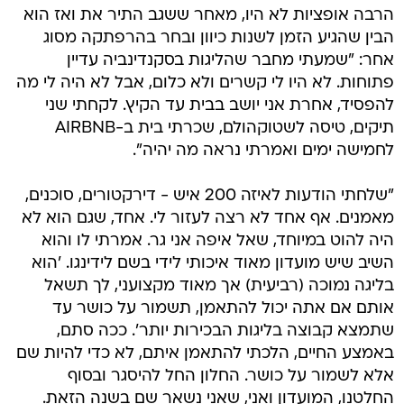
הרבה אופציות לא היו, מאחר ששגב התיר את ואז הוא
הבין שהגיע הזמן לשנות כיוון ובחר בהרפתקה מסוג
אחר: "שמעתי מחבר שהליגות בסקנדינביה עדיין
פתוחות. לא היו לי קשרים ולא כלום, אבל לא היה לי מה
להפסיד, אחרת אני יושב בבית עד הקיץ. לקחתי שני
תיקים, טיסה לשטוקהולם, שכרתי בית ב-AIRBNB
לחמישה ימים ואמרתי נראה מה יהיה".
"שלחתי הודעות לאיזה 200 איש - דירקטורים, סוכנים,
מאמנים. אף אחד לא רצה לעזור לי. אחד, שגם הוא לא
היה להוט במיוחד, שאל איפה אני גר. אמרתי לו והוא
השיב שיש מועדון מאוד איכותי לידי בשם לידינגו. 'הוא
בליגה נמוכה (רביעית) אך מאוד מקצועני, לך תשאל
אותם אם אתה יכול להתאמן, תשמור על כושר עד
שתמצא קבוצה בליגות הבכירות יותר'. ככה סתם,
באמצע החיים, הלכתי להתאמן איתם, לא כדי להיות שם
אלא לשמור על כושר. החלון החל להיסגר ובסוף
החלטנו, המועדון ואני, שאני נשאר שם בשנה הזאת.