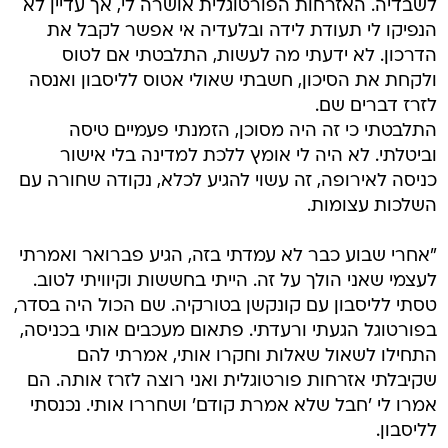
לשבדיה. האזרחות הפורטוגלית אושרה לי, אך עדיין לא
הנפיקו לי תעודת לידה ובלעדיה אי אפשר לקבל את
הדרכון. לא ידעתי מה לעשות, התלבטתי אם לטוס
ולקחת את הסיכון, חשבתי שאולי אטוס לליסבון ואנסה
לזרז דברים שם.
התלבטתי כי זה היה מסוכן, הזמנתי פעמיים טיסה
וביטלתי. לא היה לי אומץ ללכת למדינה בלי אישור
כניסה לאירופה, זה עשוי להגיע לכלא, נקודה שחורה עם
השלכות עצומות.
"אחרי שבוע כבר לא עמדתי בזה, הגיע פברואר ואמרתי
לעצמי שאני הולך על זה. הייתי בחששות וקיוויתי לטוב.
טסתי לליסבון עם קונקשן בטורקיה. שם הכול היה בסדר,
בפורטוגל הגעתי ורעדתי. פתאום מעכבים אותי בכניסה,
התחילו לשאול שאלות וחקרו אותי, אמרתי להם
שקיבלתי אזרחות פורטוגלית ואני רוצה לזרז אותה. הם
אמרו לי 'חבל שלא אמרת קודם' ושחררו אותי. נכנסתי
לליסבון.