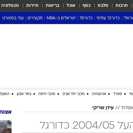
תרבות
סלבס
כסף
אוכל
בריאות
תיירות
טכנולוגיה
ראלי
כדורגל עולמי
כדורסל
ישראלים ב-NBA
תקצירים
עוד בספורט
ליגה אנגלית
ליגת העל
דני אבדיה
מונדיאל 2026
 העל
ליגה ספרדית
דאבל דריבל
NBA
נה
ליגה איטלקית
יורוליג וכדורסל אירופי
טבלאות
ו
ליגה גרמנית
ליגה לאומית
פודקאסטים
ליגה צרפתית
נבחרות ישראל בכדורסל
מסכמים מחזור
שראל
ליגת האלופות
כדורסל נשים
אבא של שבת
ית
הליגה האירופית
מעל הטבעת
דרום אמריקה
סערה בממלכה
סי
ספרד
ארגנטינה
מכבי תל אביב
מכבי חיפה
באר שבע
הפועל 
טניס
אשדוד
עידן שריקי
טראש טוק
אצטדי
ספורט אמריקא
כדורגל
פוקר