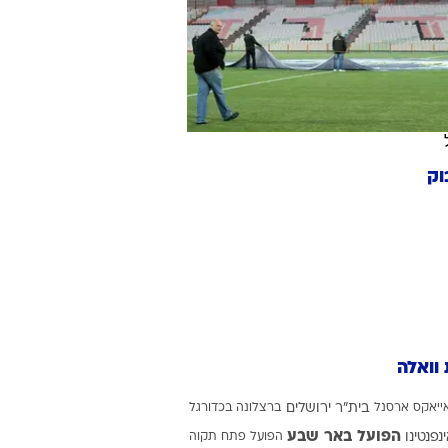
ט1
מחוץ לקווים
4-4-2
משרד החוץ
וק
רץ על הקווים
ספורט בחקירה
סוגרים שנה
מונדיאל 2014
בראש ובראשונה
אליפות אפריקה 2015
 וואלה
יורו צעירות 2013
לונדון 2012
ייאקס
ארסנל
בית"ר ירושלים
ברצלונה בכדורגל
יורו 2012
הפועל באר שבע
ינפנטינו
הפועל פתח תקוה