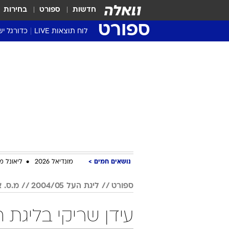
חדשות
ספורט
בחירות
ספורט
לוח תוצאות LIVE
כדורגל יש
ליגת העל Winner
סטט' ליגת
גביע המדי
גביע הטוט
שגרירים
נבחרות י
ליגה לאומ
ליגה א'
נושאים חמים
מונדיאל 2026
ליאונל מ
ספורט
ליגת העל 2004/05
מ.ס. 
עידן שריקי בליגת העל 2004/05 