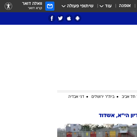
וואלה דואר
אופנה
עוד
שיתופי פעולה
קרא דואר
ציון 3
דאבל דריבל
תל אביב
בית"ר ירושלים
דני אבדיה
ון הי"א, אשדוד
י