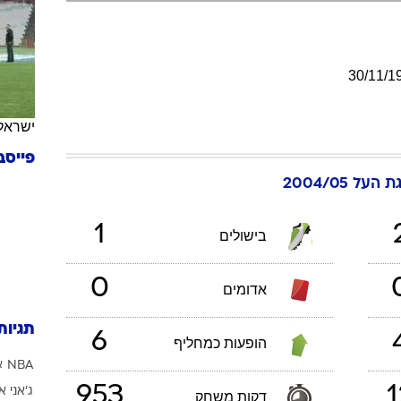
ענפים נוספים
לוח שידורים
החידה של ספור
30
/
11
/
1
ארכיון מדורים
כתבו לנו
ישראל
פייסב
 העל 2004/05
1
בישולים
0
אדומים
תגיות
6
הופעות כמחליף
NBA
א
953
1
ג'אני א
דקות משחק