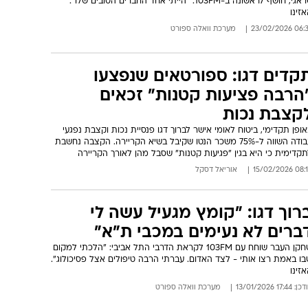
זינו
06:37 23/02/
מערכת וואלה ספורט
קדים דגו: ספורטאים שנפצעו
הרבה פציעות קטנות" זכאים
קצבת נכות
ופן תקדימי, ביטוח לאומי אישר לברוך דגו פנסיית נכות וקצבת נפגעי
עבודה השווה ל-75% משכר הנטו שקיבל בשיא הקריירה. הקצבה נחשבת
קדימית כי היא בגין "פגיעות קטנות" שסבל מהן לאורך הקריירה
08:18 15/02/
אוריאל דסקל
רוך דגו: "קומץ מגעיל עשה לי
ברים לא נעימים במכבי ת"א"
שחקן העבר שוחח עם 103FM לקראת הדרבי התל אביבי: "הלכתי למקום
ו באמת רצו אותי - לצד האדום. עברתי הרבה טיפולים אצל פסיכולוג".
זינו
: 17:44 13/01/2026
מערכת וואלה ספורט