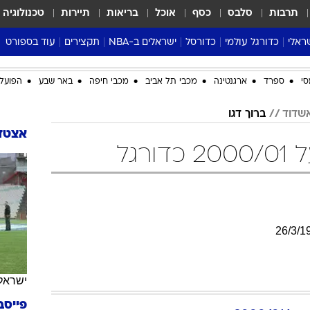
תרבות
סלבס
כסף
אוכל
בריאות
תיירות
טכנולוגיה
ראלי
כדורגל עולמי
כדורסל
ישראלים ב-NBA
תקצירים
עוד בספורט
ליגה אנגלית
ליגת העל
דני אבדיה
מונדיאל 2026
סי
ספרד
ארגנטינה
מכבי תל אביב
מכבי חיפה
באר שבע
הפועל 
 העל
ליגה ספרדית
דאבל דריבל
NBA
אשדוד
ברוך דגו
נה
ליגה איטלקית
יורוליג וכדורסל אירופי
טבלאות
אצטדי
ו
ליגה גרמנית
ליגה לאומית
פודקאסטים
רגל
ליגה צרפתית
נבחרות ישראל בכדורסל
מסכמים מחזור
שראל
ליגת האלופות
כדורסל נשים
אבא של שבת
ית
הליגה האירופית
מעל הטבעת
דרום אמריקה
סערה בממלכה
26
/
3
/
1
טניס
טראש טוק
ישראל
ספורט אמריקא
פייסב
פוקר
 2000/01