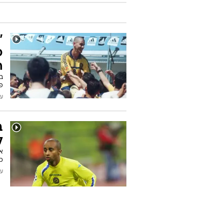
"
כ
ה
ב
פ
עודכן
ב
ל
א
כ
עודכן