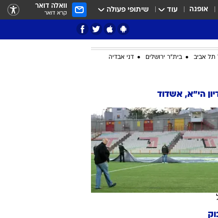
וואלה דואר
אופנה
עוד
שיתופי פעולה
קרא דואר
תל אביב
בית"ר ירושלים
דני אבדיה
ון הי"א, אשדוד
ציון 3
דאבל דריבל
י
וק