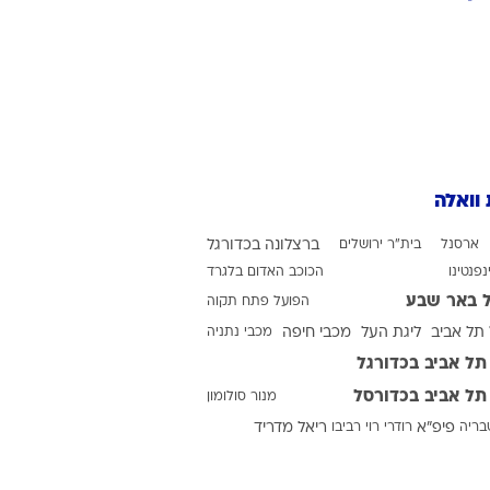
ט1
מחוץ לקווים
4-4-2
 וואלה
משרד החוץ
רץ על הקווים
ארסנל
בית"ר ירושלים
ברצלונה בכדורגל
ספורט בחקירה
נפנטינו
הכוכב האדום בלגרד
 באר שבע
הפועל פתח תקוה
סוגרים שנה
תל אביב
ליגת העל
מכבי חיפה
מכבי נתניה
מונדיאל 2014
תל אביב בכדורגל
בראש ובראשונה
תל אביב בכדורסל
מנור סולומון
אליפות אפריקה 2015
טבריה
פיפ"א
רודרי
רוי רביבו
ריאל מדריד
יורו צעירות 2013
לונדון 2012
יורו 2012