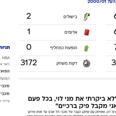
ענפים נוספים
לוח שידורים
2
בישולים
החידה של ספור
ארכיון מדורים
1
אדומים
כתבו לנו
תגיות
0
הופעות כמחליף
NBA
ג'אני אי
3172
3
דקות משחק
הפועל
הפועל 
מכבי 
מכבי 
עירוני 
לא ביקרתי את מני לוי, בכל פעם
ני מקבל פיק ברכיים"
וך דגו, ששיחק עם שחקן העבר של מכבי תל אביב עד אותו אירוע
טראגי, חושף לראשונה ב-103FM: "הייתי אחד החברים הטובים שלו".