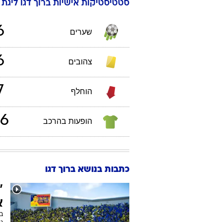
6
שערים
6
צהובים
7
הוחלף
6
הופעות בהרכב
כתבות בנושא ברוך דגו
"
א
בר