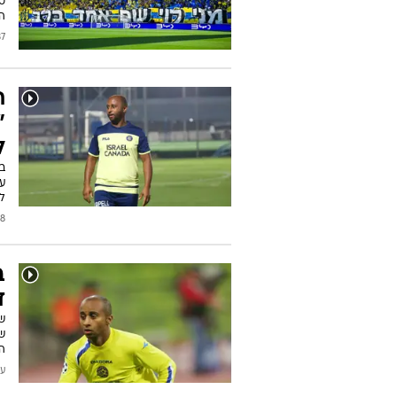
הא
2026
ת
"
ל
בא
לת
2026
ב
ד
שב
הא
עודכן