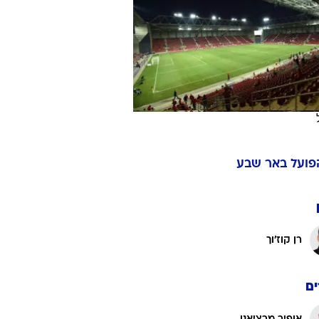
ט1
מחוץ לקווים
4-4-2
משרד החוץ
רץ על הקווים
ספורט בחקירה
פועל באר שבע
סוגרים שנה
מונדיאל 2014
בראש ובראשונה
רן קוז'וך
אליפות אפריקה 2015
יורו צעירות 2013
לונדון 2012
ם
יורו 2012