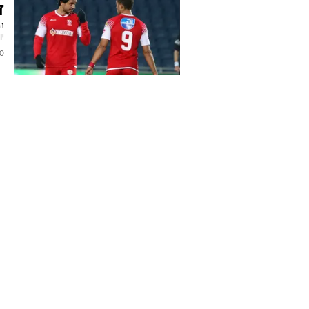
ד
המ
יו
2014