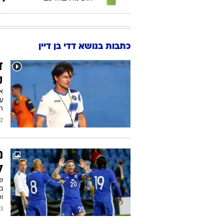
כתבות בנושא דדי בן דיין
ד
ק
א
ה
2023
נ
ל
ש
ופ
/2016