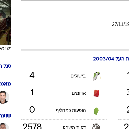
ענפים נוספים
לוח שידורים
החידה של ספור
27
/
11
/
1
ארכיון מדורים
כתבו לנו
ישראל
העל 2003/04
סגל
ה
4
בישולים
מאמן
1
אדומים
0
הופעות כמחליף
שוערי
2578
2
דקות משחק