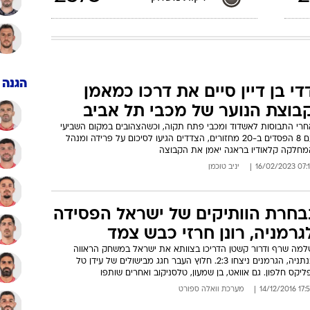
הגנה
די בן דיין סיים את דרכו כמאמן
בוצת הנוער של מכבי תל אביב
חרי התבוסות לאשדוד ומכבי פתח תקוה, וכשהצהובים במקום השביעי
עם 8 הפסדים ב-20 מחזורים, הצדדים הגיעו לסיכום על פרידה ומנהל
מחלקה קלאודיו בראגה יאמן את הקבוצה
07:12 16/02/
יניב טוכמן
בחרת הוותיקים של ישראל הפסידה
גרמניה, רונן חרזי כבש צמד
למה שרף ודרור קשטן הדריכו בצוותא את ישראל במשחק הראווה
בנתניה, הגרמנים ניצחו 2:3. חלוץ העבר חגג מבישולים של עידן טל
ליקס חלפון. גם אוואט, בן שמעון, טלסניקוב ואחרים שותפו
17:53 14/12
מערכת וואלה ספורט