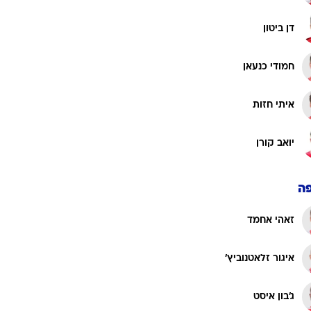
דן ביטון
חמודי כנעאן
איתי חזות
יואב קורן
ה
זאהי אחמד
איגור זלאטנוביץ'
ג'בון איסט