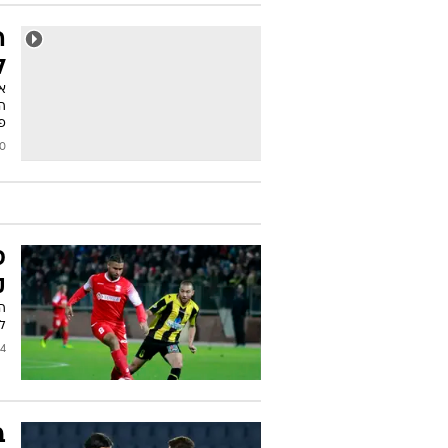
ה
ל
א
ה
פ
/2015
ס
ק
ה
לא
2014
ב