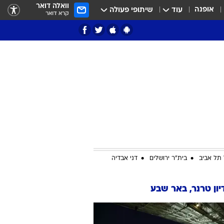
וואלה דואר
אופנה
עוד
שיתופי פעולה
קרא דואר
ציון 3
דאבל דריבל
תל אביב
בית"ר ירושלים
דני אבדיה
ון טרנר, באר שבע
י