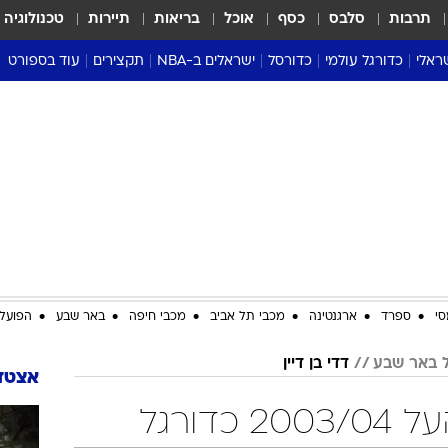
תרבות
סלבס
כסף
אוכל
בריאות
תיירות
טכנולוגיה
ראלי
כדורגל עולמי
כדורסל
ישראלים ב-NBA
תקצירים
עוד בספורט
ליגה אנגלית
ליגת העל
דני אבדיה
מונדיאל 2026
 העל
ליגה ספרדית
דאבל דריבל
NBA
נה
ליגה איטלקית
יורוליג וכדורסל אירופי
טבלאות
ו
ליגה גרמנית
ליגה לאומית
פודקאסטים
ליגה צרפתית
נבחרות ישראל בכדורסל
מסכמים מחזור
שראל
ליגת האלופות
כדורסל נשים
אבא של שבת
ית
הליגה האירופית
מעל הטבעת
דרום אמריקה
סערה בממלכה
סי
ספרד
ארגנטינה
מכבי תל אביב
מכבי חיפה
באר שבע
הפועל 
טניס
 באר שבע
דדי בן דיין
טראש טוק
אצטדי
ספורט אמריקא
כדורגל
פוקר