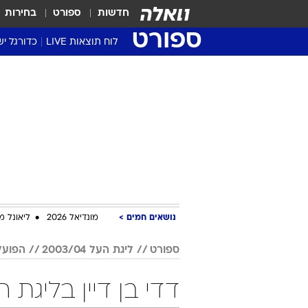
חדשות
ספורט
בחירות
ספורט
לוח תוצאות LIVE
כדורגל יש
ליגת העל Winner
סטט' ליגת
גביע המדי
גביע הטוט
שגרירים
נבחרות י
ליגה לאומ
ליגה א'
נושאים חמים
מונדיאל 2026
ליאונל מ
ספורט
ליגת העל 2003/04
הפועל
דדי בן דיין בליגת העל 2003/04 