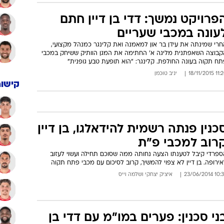
פרויקט נמשך: דדי בן דיין חתם
עונה במכבי שעריים
חרי שמינתה את עידן בר און למאמנה ואת קלינגר כמנהל מקצועי,
קבוצה השאפתנית מליגה א' החתימה את המגן הוותיק ששיחק במכבי
תח תקוה בעונה החולפת. קלינגר: "הוא תופעת טבע גופנית"
11:20 18/11
יניב טוכמן
קישור
כנין פנתה רשמית להידאלגו, בן דיין
רוב למכבי פ"ת
ספרדי קיבל לטענתו הצעה נחותה ממה שסוכם תחילה ועשוי לעזוב
ירופה. בן דיין לא צפוי להמשיך, קרוב לסיכום עם מכבי פתח תקוה
10:34 23/06/
איציק יצחקי
ו
שלמה וייס
ני סכנין: פערים במו"מ עם דדי בן