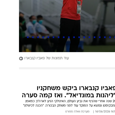
עוד תמונות של פאביו קנבארו
אביו קנבארו ביקש משחקניו
ליהנות במונדיאל". ואז קמה סערה
20 שנה אחרי שהניף את גביע העולם, האיטלקי הגיע לארה"ב כמאמן
זבקיסטן ונמצא על המוקד עוד לפני משחק הבכורה: "הכנה לכישלון"
14:14 14/06
מערכת וואלה ספורט