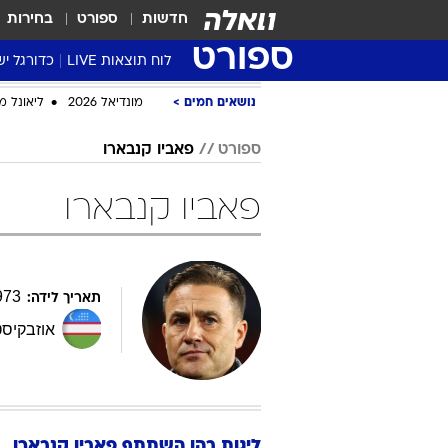
חדשות
ספורט
בחירות
ספורט
לוח תוצאות LIVE
כדורגל יש
ליגת העל Winner
נושאים חמים
מונדיאל 2026
ליאונל מ
סטט' ליגת
ספורט
פאביו קנבארו
גביע המדי
גביע הטוט
פאביו קנבארו
שגרירים
נבחרות י
ליגה לאומ
973
תאריך לידה:
ליגה א'
אוזבקיסט
ליגות בהן השתתף
פאביו
קנבארו