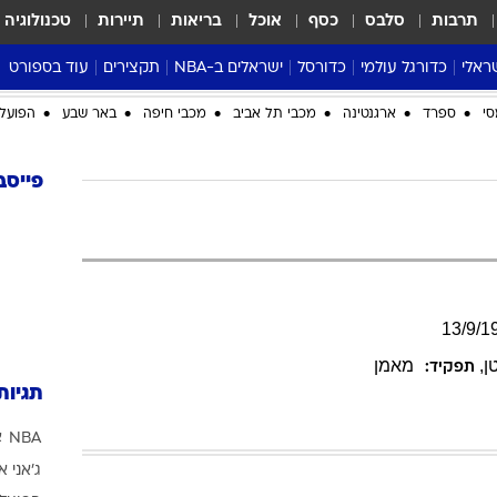
תרבות
סלבס
כסף
אוכל
בריאות
תיירות
טכנולוגיה
ראלי
כדורגל עולמי
כדורסל
ישראלים ב-NBA
תקצירים
עוד בספורט
ליגה אנגלית
ליגת העל
דני אבדיה
מונדיאל 2026
סי
ספרד
ארגנטינה
מכבי תל אביב
מכבי חיפה
באר שבע
הפועל 
 העל
ליגה ספרדית
דאבל דריבל
NBA
נה
ליגה איטלקית
יורוליג וכדורסל אירופי
טבלאות
פייסב
ו
ליגה גרמנית
ליגה לאומית
פודקאסטים
ליגה צרפתית
נבחרות ישראל בכדורסל
מסכמים מחזור
שראל
ליגת האלופות
כדורסל נשים
אבא של שבת
ית
הליגה האירופית
מעל הטבעת
13
/
9
/
1
דרום אמריקה
סערה בממלכה
ן
,
מאמן
תפקיד:
טניס
תגיות
טראש טוק
NBA
א
ספורט אמריקא
ג'אני א
פוקר