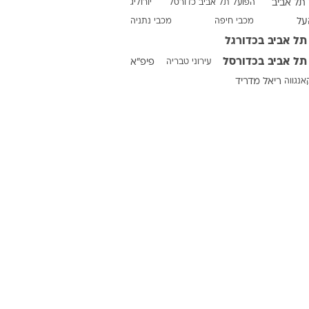
תל אביב
הפועל תל אביב כדורסל
יורוליג
על
מכבי חיפה
מכבי נתניה
תל אביב בכדורגל
ט1
תל אביב בכדורסל
עירוני טבריה
פיפ"א
מחוץ לקווים
אנגווה
ריאל מדריד
4-4-2
משרד החוץ
רץ על הקווים
ספורט בחקירה
סוגרים שנה
מונדיאל 2014
בראש ובראשונה
אליפות אפריקה 2015
יורו צעירות 2013
לונדון 2012
יורו 2012