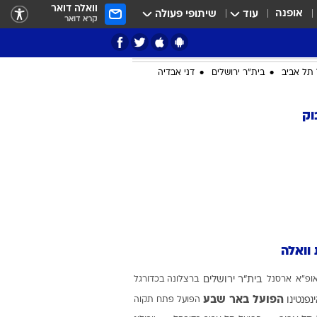
וואלה דואר
אופנה
עוד
שיתופי פעולה
קרא דואר
תל אביב
בית"ר ירושלים
דני אבדיה
וק
ציון 3
דאבל דריבל
 וואלה
ופ"א
ארסנל
בית"ר ירושלים
ברצלונה בכדורגל
י
הפועל באר שבע
ינפנטינו
הפועל פתח תקוה