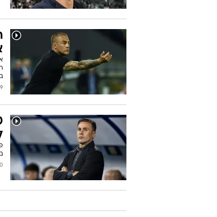
ח
א
ר
ב
2025
ל
פב
ב
2025