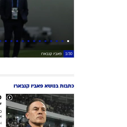
1/30
פאביו קנבארו
כתבות בנושא פאביו קנבארו
פ
"
או
/2026