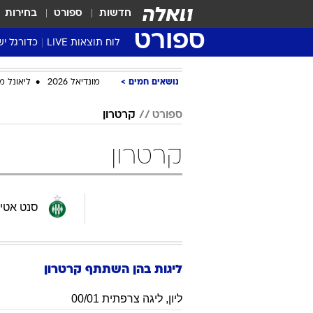
חדשות
ספורט
בחירות
ספורט
לוח תוצאות LIVE
כדורגל יש
ליגת העל Winner
נושאים חמים
מונדיאל 2026
ליאונל מ
סטט' ליגת
גביע המדי
ספורט
קרטרון
גביע הטוט
קרטרון
שגרירים
נבחרות י
ליגה לאומ
סנט אטיי
ליגה א'
ליגות בהן השתתף
קרטרון
ליון
,
ליגה צרפתית 00/01