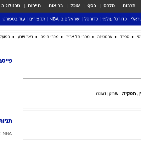
תרבות
סלבס
כסף
אוכל
בריאות
תיירות
טכנולוגיה
ראלי
כדורגל עולמי
כדורסל
ישראלים ב-NBA
תקצירים
עוד בספורט
ליגה אנגלית
ליגת העל
דני אבדיה
מונדיאל 2026
סי
ספרד
ארגנטינה
מכבי תל אביב
מכבי חיפה
באר שבע
הפועל 
 העל
ליגה ספרדית
דאבל דריבל
NBA
נה
ליגה איטלקית
יורוליג וכדורסל אירופי
טבלאות
ו
ליגה גרמנית
ליגה לאומית
פודקאסטים
פייסב
ליגה צרפתית
נבחרות ישראל בכדורסל
מסכמים מחזור
שראל
ליגת האלופות
כדורסל נשים
אבא של שבת
ית
הליגה האירופית
מעל הטבעת
ן
,
שחקן הגנה
תפקיד:
דרום אמריקה
סערה בממלכה
טניס
טראש טוק
תגיות
ספורט אמריקא
NBA
א
פוקר