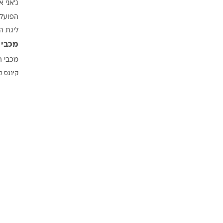
ג'אני א
ענפים נוספים
הפועל 
לוח שידורים
ליגת ה
החידה של ספור
מכבי 
ארכיון מדורים
מכבי ת
כתבו לנו
קינגס ק