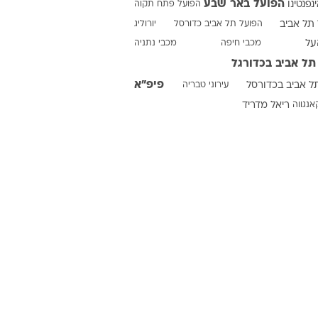
הפועל באר שבע
ינפנטינו
הפועל פתח תקוה
תל אביב
הפועל תל אביב כדורסל
יורוליג
על
מכבי חיפה
מכבי נתניה
ט1
תל אביב בכדורגל
מחוץ לקווים
פיפ"א
ל אביב בכדורסל
עירוני טבריה
4-4-2
אנגווה
ריאל מדריד
משרד החוץ
רץ על הקווים
ספורט בחקירה
סוגרים שנה
מונדיאל 2014
בראש ובראשונה
אליפות אפריקה 2015
יורו צעירות 2013
לונדון 2012
יורו 2012