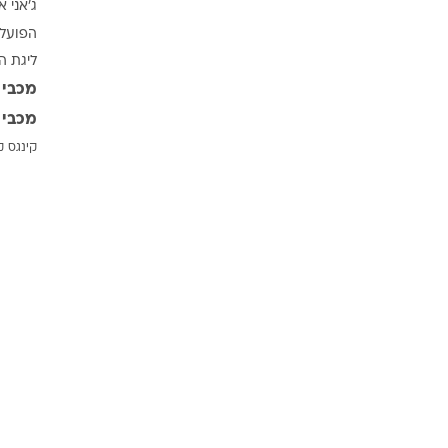
ג'אני א
ענפים נוספים
הפועל 
לוח שידורים
ליגת ה
החידה של ספור
מכבי 
ארכיון מדורים
מכבי 
כתבו לנו
קינגס ק