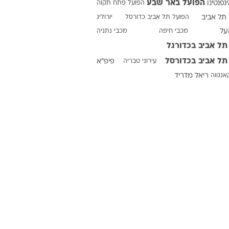
הפועל באר שבע
ינפנטינו
הפועל פתח תקוה
תל אביב
הפועל תל אביב כדורסל
יורוליג
על
מכבי חיפה
מכבי נתניה
ט1
תל אביב בכדורגל
מחוץ לקווים
תל אביב בכדורסל
עירוני טבריה
פיפ"א
4-4-2
אנגווה
ריאל מדריד
משרד החוץ
רץ על הקווים
ספורט בחקירה
סוגרים שנה
מונדיאל 2014
בראש ובראשונה
אליפות אפריקה 2015
יורו צעירות 2013
לונדון 2012
יורו 2012