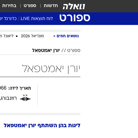
חדשות
ספורט
בחירות
ספורט
לוח תוצאות LIVE
כדורגל יש
ליגת העל Winner
נושאים חמים
מונדיאל 2026
ליאונל מ
סטט' ליגת
גביע המדי
ספורט
יורן יאמטפאל
גביע הטוט
יורן יאמטפאל
שגרירים
נבחרות י
ליגה לאומ
966
תאריך לידה:
ליגה א'
רוזנבורג
,
ליגות בהן השתתף
יורן
יאמטפאל