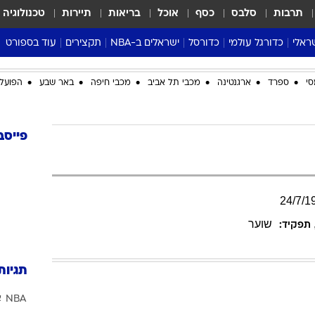
תרבות
סלבס
כסף
אוכל
בריאות
תיירות
טכנולוגיה
ראלי
כדורגל עולמי
כדורסל
ישראלים ב-NBA
תקצירים
עוד בספורט
ליגה אנגלית
ליגת העל
דני אבדיה
מונדיאל 2026
סי
ספרד
ארגנטינה
מכבי תל אביב
מכבי חיפה
באר שבע
הפועל 
 העל
ליגה ספרדית
דאבל דריבל
NBA
נה
ליגה איטלקית
יורוליג וכדורסל אירופי
טבלאות
ו
ליגה גרמנית
ליגה לאומית
פודקאסטים
פייסב
ליגה צרפתית
נבחרות ישראל בכדורסל
מסכמים מחזור
שראל
ליגת האלופות
כדורסל נשים
אבא של שבת
ית
הליגה האירופית
מעל הטבעת
24
/
7
/
1
דרום אמריקה
סערה בממלכה
שוער
תפקיד:
טניס
טראש טוק
תגיות
ספורט אמריקא
NBA
א
פוקר