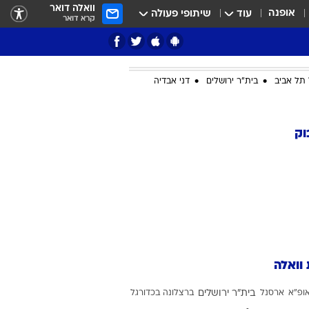
וואלה דואר
אופנה
עוד
שיתופי פעולה
קרא דואר
תל אביב
בית"ר ירושלים
דני אבדיה
ציון 3
וק
דאבל דריבל
 וואלה
י
ופ"א
ארסנל
בית"ר ירושלים
ברצלונה בכדורגל