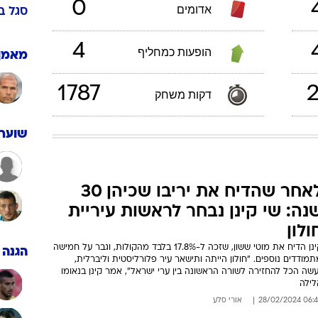
ענפים נוספים
29
/
8
/
1
לוח שידורים
החידה של ספור
ארכיון מדורים
העל 2002/03
כתבו לנו
0
ישראל
בישולים
0
אדומים
סגל
ב
4
הופעות כמחליף
מאמן
1787
2
דקות משחק
שוערי