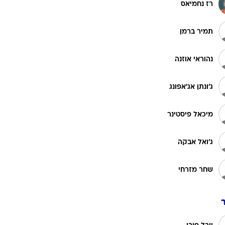
תומר ליטבינוב
רוגבי וקריקט
גולף
אור יצחק
ביליארד
תקצירים
מתן לוי
רז נחמיאס
תמיר ברמן
נהוראי אוזנה
ג'ונתן אג'אפונג
מיכאל פיסטינר