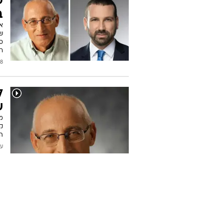
מ
3 מיליארד ש"ח צריך הרבה ניסיון וידע ולא כל אחד 'שבא לו
ב
בש
שנ
ר
2024
ש