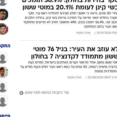
לחמה צריך ראש עיר עם ניסיון"
הזירה המקומית עם מוטי ששון, ראש העיר חולון ב- 31 השנים האחרונות
ומתמודד לקדנציה 7. "כדי לנהל עיר של 220 אלף תושבים ותקציב של
', יכול"
שיתוף אמת
קישור
סקר בחירות בחולון: 38.9% תומכים
י קינן לעומת 20.1% במוטי ששון
אחרי 30 שנים, נראה כי תושבי חולון מוכנים להחליף ראש עיר. סקר
ערך בחודש ינואר מראה על תמיכה גורפת בשי קינן. במידה ויתקיים
סיבוב שני, 56.9% יתמכו בקינן. 49% מתושבי חולון לא מרוצים מתפקוד
אש העיר בזמן המלחמה
10:58 21/01/
וואלה מקומי
התקפ
לא עוזב את העיר: בגיל 76 מוטי
שון מתמודד לקדנציה 7 בחולון