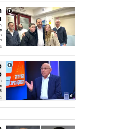
ש
ח
מת
נע
ה
2024
ת
ה
ת
ול
2024
מ