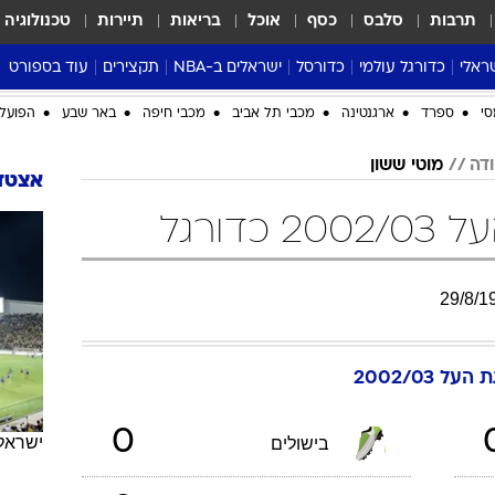
תרבות
סלבס
כסף
אוכל
בריאות
תיירות
טכנולוגיה
ראלי
כדורגל עולמי
כדורסל
ישראלים ב-NBA
תקצירים
עוד בספורט
ליגה אנגלית
ליגת העל
דני אבדיה
מונדיאל 2026
 העל
ליגה ספרדית
דאבל דריבל
NBA
נה
ליגה איטלקית
יורוליג וכדורסל אירופי
טבלאות
ו
ליגה גרמנית
ליגה לאומית
פודקאסטים
ליגה צרפתית
נבחרות ישראל בכדורסל
מסכמים מחזור
שראל
ליגת האלופות
כדורסל נשים
אבא של שבת
ית
הליגה האירופית
מעל הטבעת
דרום אמריקה
סערה בממלכה
סי
ספרד
ארגנטינה
מכבי תל אביב
מכבי חיפה
באר שבע
הפועל 
טניס
ודה
מוטי ששון
טראש טוק
אצטדי
ספורט אמריקא
דורגל
פוקר