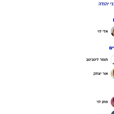
ט1
מחוץ לקווים
4-4-2
משרד החוץ
רץ על הקווים
ספורט בחקירה
ני יהודה
סוגרים שנה
מונדיאל 2014
בראש ובראשונה
אלי לוי
אליפות אפריקה 2015
יורו צעירות 2013
לונדון 2012
ם
יורו 2012