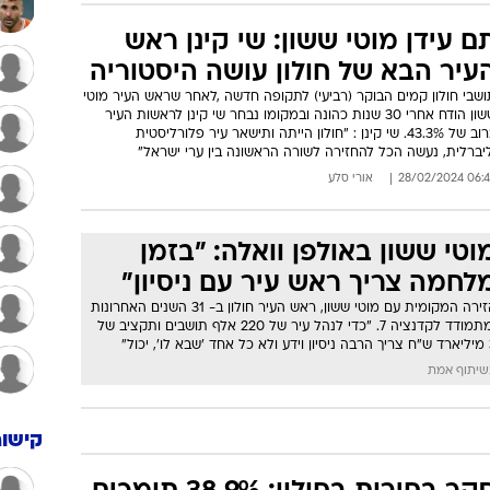
לאחר שהדיח את יריבו שכיהן 30
נה: שי קינן נבחר לראשות עיריית
ולון
קינן הדיח את מוטי ששון, שזכה ל-17.8% בלבד מהקולות, וגבר על חמישה
הגנה
מודדים נוספים. "חולון הייתה ותישאר עיר פלורליסטית וליברלית,
שה הכל להחזירה לשורה הראשונה בין ערי ישראל", אמר קינן בנאומו
לילה
06:43 28/02/
אורי סלע
ם עידן מוטי ששון: שי קינן ראש
עיר הבא של חולון עושה היסטוריה
ושבי חולון קמים הבוקר (רביעי) לתקופה חדשה ,לאחר שראש העיר מוטי
ששון הודח אחרי 30 שנות כהונה ובמקומו נבחר שי קינן לראשות העיר
ברוב של 43.3%. שי קינן : "חולון הייתה ותישאר עיר פלורליסטית
יברלית, נעשה הכל להחזירה לשורה הראשונה בין ערי ישראל"
06:43 28/02/
אורי סלע
וטי ששון באולפן וואלה: "בזמן