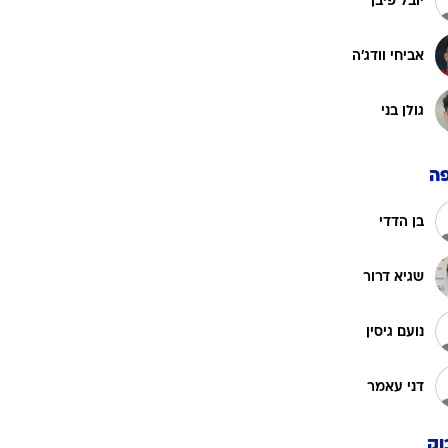
ג'ואל אבקה
שחר מזרחי
יובל פיבן
אביחי וודג'ה
גולן בני
ה
בן הדדי