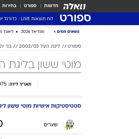
חדשות
ספורט
בחירות
ספורט
לוח תוצאות LIVE
כדורגל יש
ליגת העל Winner
סטט' ליגת
גביע המדי
גביע הטוט
שגרירים
נבחרות י
ליגה לאומ
ליגה א'
נושאים חמים
מונדיאל 2026
ליאונל מ
ספורט
ליגת העל 2002/03
בני יה
מוטי ששון בליגת העל 2002/03 כ