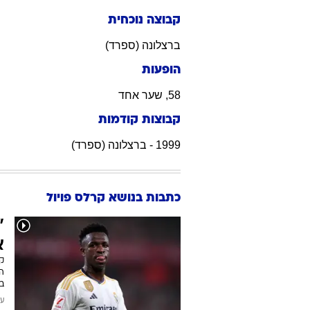
קבוצה נוכחית
ברצלונה (ספרד)
הופעות
58, שער אחד
קבוצות קודמות
1999 - ברצלונה (ספרד)
כתבות בנושא קרלס פויול
"
א
קר
הא
בע
עודכן