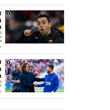
צ
ב
ר
סב
של
עודכן
ק
ה
ה
לי
עודכן