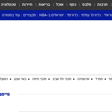
תרבות
סלבס
כסף
אוכל
בריאות
תיירות
טכנולוגיה
ראלי
כדורגל עולמי
כדורסל
ישראלים ב-NBA
תקצירים
עוד בספורט
ליגה אנגלית
ליגת העל
דני אבדיה
מונדיאל 2026
 העל
ליגה ספרדית
דאבל דריבל
NBA
נה
ליגה איטלקית
יורוליג וכדורסל אירופי
טבלאות
ו
ליגה גרמנית
ליגה לאומית
פודקאסטים
ליגה צרפתית
נבחרות ישראל בכדורסל
מסכמים מחזור
שראל
ליגת האלופות
כדורסל נשים
אבא של שבת
ית
הליגה האירופית
מעל הטבעת
דרום אמריקה
סערה בממלכה
סי
ספרד
ארגנטינה
מכבי תל אביב
מכבי חיפה
באר שבע
הפועל 
טניס
טראש טוק
פייסב
ספורט אמריקא
פוקר