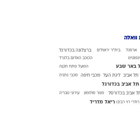
ט1
מחוץ לקווים
 וואלה
4-4-2
משרד החוץ
ארסנל
בית"ר ירושלים
ברצלונה בכדורגל
נפנטינו
הכוכב האדום בלגרד
רץ על הקווים
 באר שבע
הפועל פתח תקוה
ספורט בחקירה
תל אביב
ליגת העל
מכבי חיפה
מכבי נתניה
סוגרים שנה
תל אביב בכדורגל
מונדיאל 2014
ל אביב בכדורסל
מנור סולומון
עירוני טבריה
בראש ובראשונה
ריאל מדריד
רודרי
רוי רביבו
אליפות אפריקה 2015
יורו צעירות 2013
לונדון 2012
יורו 2012