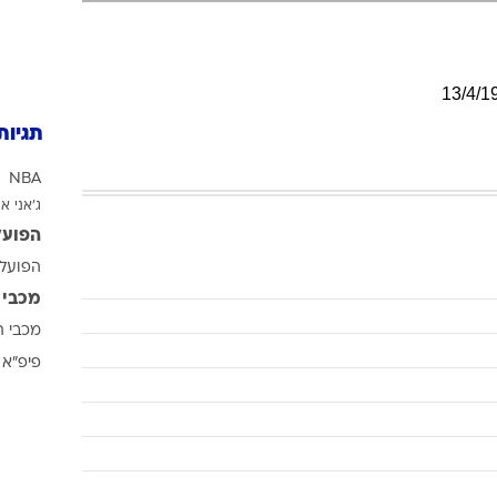
ענפים נוספים
לוח שידורים
החידה של ספור
13
/
4
/
1
ארכיון מדורים
תגיות
כתבו לנו
NBA
ג'אני אי
הפועל
הפועל 
מכבי 
מכבי ת
פיפ"א