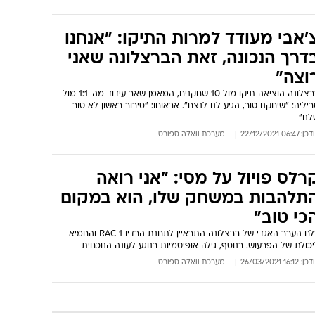
'אבי מעודד למרות התיקו: "אנחנו
דרך הנכונה, זאת הברצלונה שאני
וצה"
ברצלונה הוציאה תיקו מול 10 שחקנים, המאמן שאב עידוד מה-1:1 מול
יליה: "שיחקנו טוב, הגיע לנו לנצח". אראוחו: "סיבוב ראשון לא טוב
נו"
: 06:47 22/12/2021
מערכת וואלה ספורט
רלס פויול על מסי: "אני רואה
תלהבות במשחק שלו, הוא במקום
כי טוב"
בלם העבר האגדי של ברצלונה התראיין לתחנת הרדיו RAC 1 והחמיא
כולת של הפרעוש. בנוסף, גילה אופיטמיות בנוגע לעונה הנוכחית
: 16:12 26/03/2021
מערכת וואלה ספורט