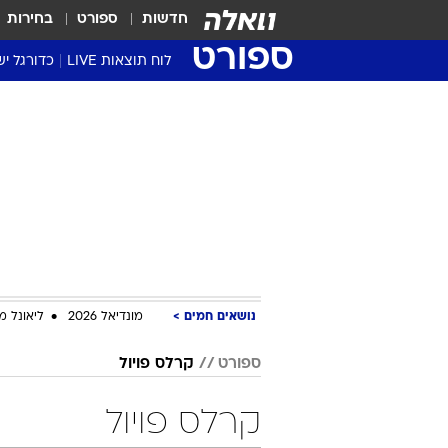
חדשות
ספורט
בחירות
ספורט
לוח תוצאות LIVE
כדורגל יש
ליגת העל Winner
סטט' ליגת
גביע המדי
גביע הטוט
שגרירים
נבחרות י
ליגה לאומ
ליגה א'
נושאים חמים
מונדיאל 2026
ליאונל מ
ספורט
קרלס פויול
קרלס פויול