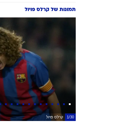
תמונות של
קרלס פויול
1/30
קרלס פויול