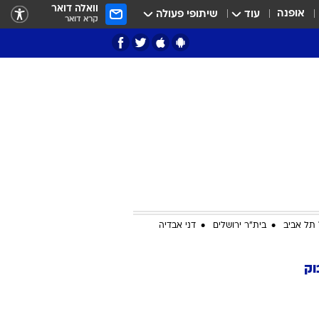
וואלה דואר
אופנה
עוד
שיתופי פעולה
קרא דואר
ציון 3
דאבל דריבל
תל אביב
בית"ר ירושלים
דני אבדיה
וק
י