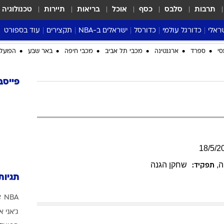
תרבות
סלבס
כסף
אוכל
בריאות
תיירות
טכנולוגיה
ראלי
כדורגל עולמי
כדורסל
ישראלים ב-NBA
תקצירים
עוד בספורט
ליגה אנגלית
ליגת העל
דני אבדיה
מונדיאל 2026
סי
ספרד
ארגנטינה
מכבי תל אביב
מכבי חיפה
באר שבע
הפועל 
 העל
ליגה ספרדית
דאבל דריבל
NBA
נה
ליגה איטלקית
יורוליג וכדורסל אירופי
טבלאות
פייסב
ו
ליגה גרמנית
ליגה לאומית
פודקאסטים
ליגה צרפתית
נבחרות ישראל בכדורסל
מסכמים מחזור
שראל
ליגת האלופות
כדורסל נשים
אבא של שבת
ית
הליגה האירופית
מעל הטבעת
18
/
5
/
2
דרום אמריקה
סערה בממלכה
ה
,
שחקן הגנה
תפקיד:
טניס
תגיות
טראש טוק
NBA
א
ספורט אמריקא
ג'אני א
פוקר