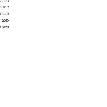
הפועל 
ענפים נוספים
ליגת ה
לוח שידורים
מכבי ת
החידה של ספור
מכבי 
ארכיון מדורים
קינגס ק
כתבו לנו