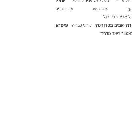
תל אביב
הפועל תל אביב כדורסל
יורוליג
על
מכבי חיפה
מכבי נתניה
ל אביב בכדורגל
ט1
תל אביב בכדורסל
פיפ"א
עירוני טבריה
מחוץ לקווים
אנגווה
ריאל מדריד
4-4-2
משרד החוץ
רץ על הקווים
ספורט בחקירה
סוגרים שנה
מונדיאל 2014
בראש ובראשונה
אליפות אפריקה 2015
יורו צעירות 2013
לונדון 2012
יורו 2012