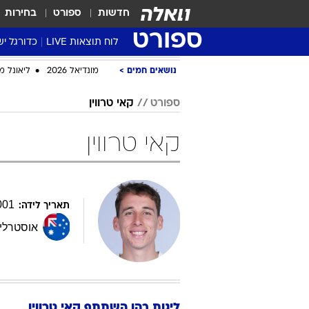
חדשות
ספורט
בחירות
ספורט
לוח תוצאות LIVE
כדורגל יש
ליגת העל Winner
נושאים חמים
מונדיאל 2026
ליאונל מ
סטט' ליגת
ספורט
קאי טרווין
גביע המדי
גביע הטוט
קאי טרווין
שגרירים
נבחרות י
ליגה לאומ
001
תאריך לידה:
ליגה א'
אוסטרלי
ליגות בהן השתתף
קאי
טרווין