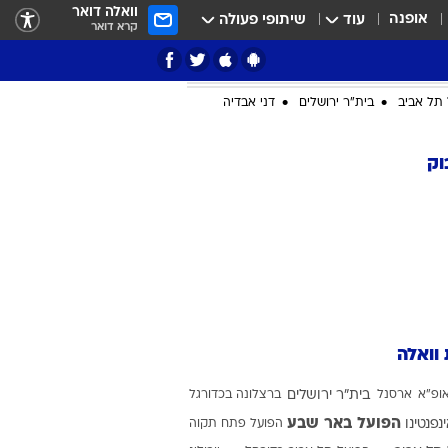
וואלה דואר
אופנה
עוד
שיתופי פעולה
קרא דואר
תל אביב
בית"ר ירושלים
דני אבדיה
וק
ציון 3
דאבל דריבל
 וואלה
ופ"א
ארסנל
בית"ר ירושלים
ברצלונה בכדורגל
י
הפועל באר שבע
ינפנטינו
הפועל פתח תקוה