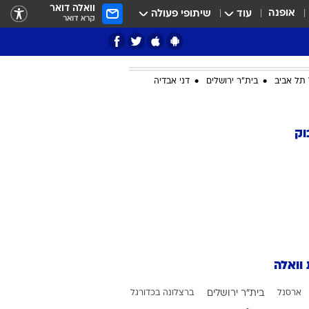
וואלה דואר
אופנה
עוד
שיתופי פעולה
קרא דואר
תל אביב
בית"ר ירושלים
דני אבדיה
ציון 3
וק
דאבל דריבל
 וואלה
י
ארסנל
בית"ר ירושלים
ברצלונה בכדורגל