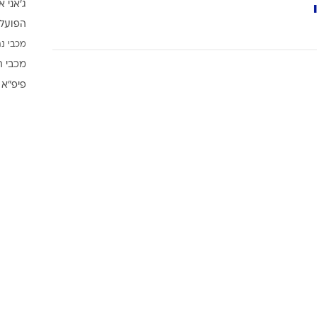
ג'אני א
ענפים נוספים
הפועל 
לוח שידורים
מכבי נת
החידה של ספור
מכבי ת
ארכיון מדורים
פיפ"א
כתבו לנו