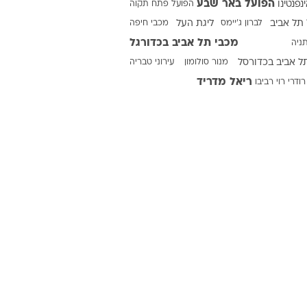
הפועל באר שבע
ינפנטינו
הפועל פתח תקוה
תל אביב
לברון ג'יימס
ליגת העל
מכבי חיפה
מכבי תל אביב בכדורגל
ניה
ט1
ל אביב בכדורסל
מנור סולומון
עירוני טבריה
מחוץ לקווים
ריאל מדריד
רודרי
רוי רביבו
4-4-2
משרד החוץ
רץ על הקווים
ספורט בחקירה
סוגרים שנה
מונדיאל 2014
בראש ובראשונה
אליפות אפריקה 2015
יורו צעירות 2013
לונדון 2012
יורו 2012