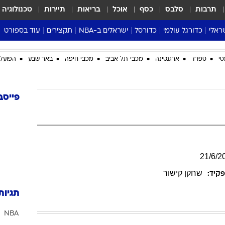
תרבות
סלבס
כסף
אוכל
בריאות
תיירות
טכנולוגיה
ראלי
כדורגל עולמי
כדורסל
ישראלים ב-NBA
תקצירים
עוד בספורט
ליגה אנגלית
ליגת העל
דני אבדיה
מונדיאל 2026
סי
ספרד
ארגנטינה
מכבי תל אביב
מכבי חיפה
באר שבע
הפועל 
 העל
ליגה ספרדית
דאבל דריבל
NBA
נה
ליגה איטלקית
יורוליג וכדורסל אירופי
טבלאות
ו
ליגה גרמנית
ליגה לאומית
פודקאסטים
פייסב
ליגה צרפתית
נבחרות ישראל בכדורסל
מסכמים מחזור
שראל
ליגת האלופות
כדורסל נשים
אבא של שבת
ית
הליגה האירופית
מעל הטבעת
דרום אמריקה
סערה בממלכה
21
/
6
/
2
טניס
שחקן קישור
קיד:
טראש טוק
תגיות
ספורט אמריקא
NBA
פוקר