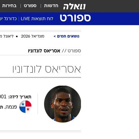
חדשות
ספורט
בחירות
ספורט
לוח תוצאות LIVE
כדורגל יש
ליגת העל Winner
נושאים חמים
מונדיאל 2026
ליאונל מ
סטט' ליגת
גביע המדי
ספורט
אסריאס לונדוניו
גביע הטוט
אסריאס לונדוניו
שגרירים
נבחרות י
ליגה לאומ
ליגה א'
001
תאריך לידה:
פנמה
,
תפ