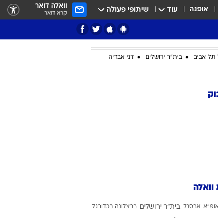
וואלה דואר
אופנה
עוד
שיתופי פעולה
קרא דואר
תל אביב
בית"ר ירושלים
דני אבדיה
ציון 3
וק
דאבל דריבל
 וואלה
י
ופ"א
ארסנל
בית"ר ירושלים
ברצלונה בכדורגל