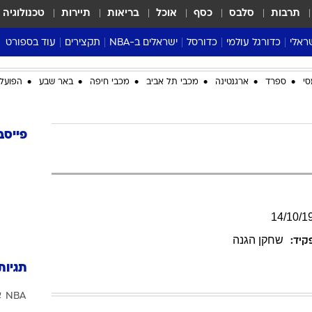
תרבות
סלבס
כסף
אוכל
בריאות
תיירות
טכנולוגיה
ראלי
כדורגל עולמי
כדורסל
ישראלים ב-NBA
תקצירים
עוד בספורט
ליגה אנגלית
ליגת העל
דני אבדיה
מונדיאל 2026
סי
ספרד
ארגנטינה
מכבי תל אביב
מכבי חיפה
באר שבע
הפועל 
 העל
ליגה ספרדית
דאבל דריבל
NBA
נה
ליגה איטלקית
יורוליג וכדורסל אירופי
טבלאות
ו
ליגה גרמנית
ליגה לאומית
פודקאסטים
פייסב
ליגה צרפתית
נבחרות ישראל בכדורסל
מסכמים מחזור
שראל
ליגת האלופות
כדורסל נשים
אבא של שבת
ית
הליגה האירופית
מעל הטבעת
דרום אמריקה
סערה בממלכה
14
/
10
/
1
טניס
שחקן הגנה
קיד:
טראש טוק
תגיות
ספורט אמריקא
NBA
א
פוקר