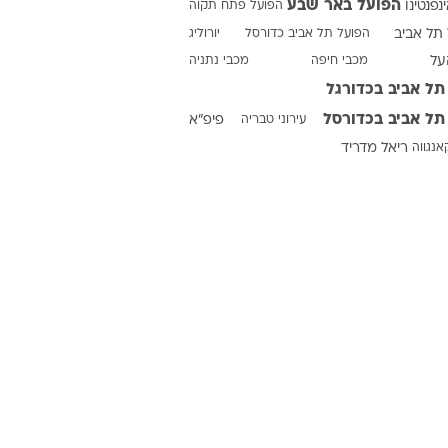
הפועל באר שבע
ינפנטינו
הפועל פתח תקוה
תל אביב
הפועל תל אביב כדורסל
יורוליג
על
מכבי חיפה
מכבי נתניה
ט1
תל אביב בכדורגל
מחוץ לקווים
תל אביב בכדורסל
עירוני טבריה
פיפ"א
4-4-2
אנגווה
ריאל מדריד
משרד החוץ
רץ על הקווים
ספורט בחקירה
סוגרים שנה
מונדיאל 2014
בראש ובראשונה
אליפות אפריקה 2015
יורו צעירות 2013
לונדון 2012
יורו 2012