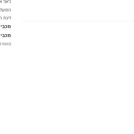
ג'אני א
ענפים נוספים
הפועל 
לוח שידורים
ליגת ה
החידה של ספור
מכבי 
ארכיון מדורים
מכבי 
כתבו לנו
קינגס ק