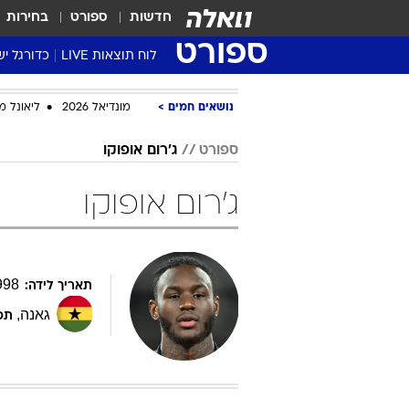
חדשות
ספורט
בחירות
ספורט
לוח תוצאות LIVE
כדורגל יש
ליגת העל Winner
נושאים חמים
מונדיאל 2026
ליאונל מ
סטט' ליגת
גביע המדי
ספורט
ג'רום אופוקו
גביע הטוט
ג'רום אופוקו
שגרירים
נבחרות י
ליגה לאומ
ליגה א'
998
תאריך לידה:
גאנה
,
תפ