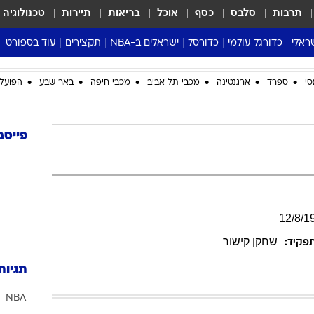
תרבות
סלבס
כסף
אוכל
בריאות
תיירות
טכנולוגיה
ראלי
כדורגל עולמי
כדורסל
ישראלים ב-NBA
תקצירים
עוד בספורט
ליגה אנגלית
ליגת העל
דני אבדיה
מונדיאל 2026
סי
ספרד
ארגנטינה
מכבי תל אביב
מכבי חיפה
באר שבע
הפועל 
 העל
ליגה ספרדית
דאבל דריבל
NBA
נה
ליגה איטלקית
יורוליג וכדורסל אירופי
טבלאות
ו
ליגה גרמנית
ליגה לאומית
פודקאסטים
פייסב
ליגה צרפתית
נבחרות ישראל בכדורסל
מסכמים מחזור
שראל
ליגת האלופות
כדורסל נשים
אבא של שבת
ית
הליגה האירופית
מעל הטבעת
דרום אמריקה
סערה בממלכה
12
/
8
/
1
טניס
שחקן קישור
פקיד:
טראש טוק
תגיות
ספורט אמריקא
NBA
פוקר