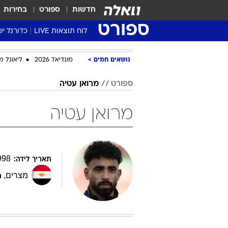
חדשות
ספורט
בחירות
ספורט
לוח תוצאות LIVE
כדורגל יש
ליגת העל Winner
נושאים חמים
מונדיאל 2026
ליאונל מ
סטט' ליגת
גביע המדי
ספורט
מרואן עטיה
גביע הטוט
מרואן עטיה
שגרירים
נבחרות י
ליגה לאומ
ליגה א'
998
תאריך לידה:
מצרים
,
ת