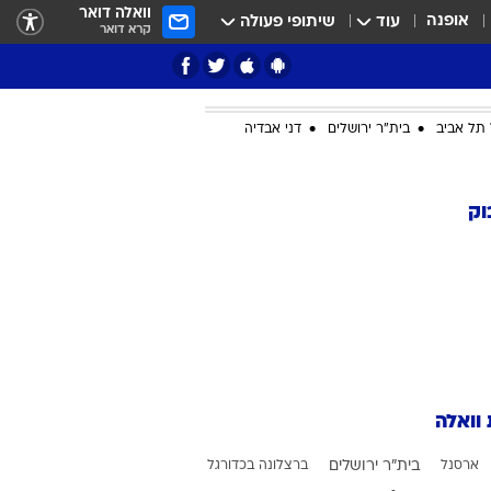
וואלה דואר
אופנה
עוד
שיתופי פעולה
קרא דואר
תל אביב
בית"ר ירושלים
דני אבדיה
ציון 3
וק
דאבל דריבל
 וואלה
י
ארסנל
בית"ר ירושלים
ברצלונה בכדורגל