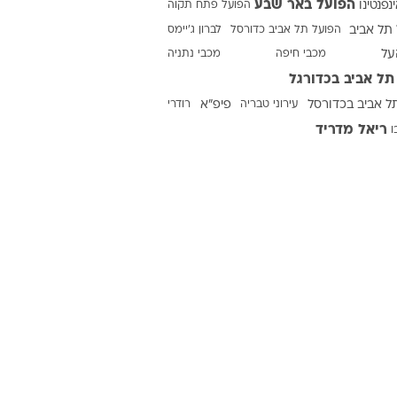
הפועל באר שבע
ינפנטינו
הפועל פתח תקוה
תל אביב
הפועל תל אביב כדורסל
לברון ג'יימס
על
מכבי חיפה
מכבי נתניה
ט1
תל אביב בכדורגל
מחוץ לקווים
ל אביב בכדורסל
עירוני טבריה
פיפ"א
רודרי
4-4-2
ריאל מדריד
ו
משרד החוץ
רץ על הקווים
ספורט בחקירה
סוגרים שנה
מונדיאל 2014
בראש ובראשונה
אליפות אפריקה 2015
יורו צעירות 2013
לונדון 2012
יורו 2012