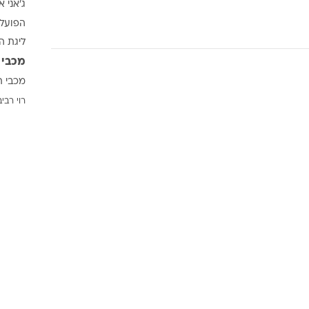
ג'אני א
ענפים נוספים
הפועל 
לוח שידורים
ליגת ה
החידה של ספור
מכבי 
ארכיון מדורים
מכבי ת
כתבו לנו
רוי רביב