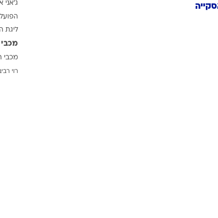
ג'אני א
ענפים נוספים
קייה
הפועל 
לוח שידורים
ליגת ה
החידה של ספור
מכבי 
ארכיון מדורים
מכבי ת
כתבו לנו
רוי רביב