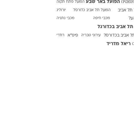
הפועל באר שבע
ינפנטינו
הפועל פתח תקוה
תל אביב
הפועל תל אביב כדורסל
יורוליג
על
מכבי חיפה
מכבי נתניה
ט1
תל אביב בכדורגל
מחוץ לקווים
ל אביב בכדורסל
עירוני טבריה
פיפ"א
רודרי
4-4-2
ריאל מדריד
ו
משרד החוץ
רץ על הקווים
ספורט בחקירה
סוגרים שנה
מונדיאל 2014
בראש ובראשונה
אליפות אפריקה 2015
יורו צעירות 2013
לונדון 2012
יורו 2012