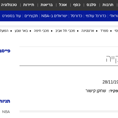
תרבות
סלבס
כסף
אוכל
בריאות
תיירות
טכנולוגיה
ראלי
כדורגל עולמי
כדורסל
ישראלים ב-NBA
תקצירים
עוד בספורט
ליגה אנגלית
ליגת העל
דני אבדיה
מונדיאל 2026
סי
ספרד
ארגנטינה
מכבי תל אביב
מכבי חיפה
באר שבע
הפועל 
 העל
ליגה ספרדית
דאבל דריבל
NBA
נה
ליגה איטלקית
יורוליג וכדורסל אירופי
טבלאות
ו
ליגה גרמנית
ליגה לאומית
פודקאסטים
פייסב
יה
ליגה צרפתית
נבחרות ישראל בכדורסל
מסכמים מחזור
שראל
ליגת האלופות
כדורסל נשים
אבא של שבת
ית
הליגה האירופית
מעל הטבעת
דרום אמריקה
סערה בממלכה
28
/
11
/
1
טניס
שחקן קישור
קיד:
טראש טוק
תגיות
ספורט אמריקא
NBA
פוקר