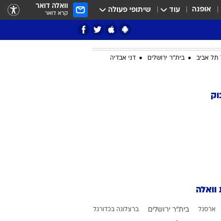
וואלה דואר
אופנה
עוד
שיתופי פעולה
קרא דואר
תל אביב
בית"ר ירושלים
דני אבדיה
ציון 3
וק
דאבל דריבל
 וואלה
י
ארסנל
בית"ר ירושלים
ברצלונה בכדורגל