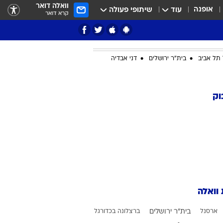
וואלה דואר
אופנה
עוד
שיתופי פעולה
קרא דואר
תל אביב
בית"ר ירושלים
דני אבדיה
ציון 3
וק
דאבל דריבל
 וואלה
י
ארסנל
בית"ר ירושלים
ברצלונה בכדורגל