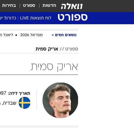
חדשות
ספורט
בחירות
ספורט
לוח תוצאות LIVE
כדורגל יש
ליגת העל Winner
נושאים חמים
מונדיאל 2026
ליאונל מ
סטט' ליגת
גביע המדי
ספורט
אריק סמית
גביע הטוט
אריק סמית
שגרירים
נבחרות י
ליגה לאומ
ליגה א'
997
תאריך לידה:
שבדיה
,
ת