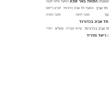
הפועל באר שבע
ינפנטינו
הפועל פתח תקוה
תל אביב
הפועל תל אביב כדורסל
לברון ג'יימס
על
מכבי חיפה
מכבי נתניה
ט1
תל אביב בכדורגל
מחוץ לקווים
ל אביב בכדורסל
עירוני טבריה
פיפ"א
רודרי
4-4-2
ריאל מדריד
ו
משרד החוץ
רץ על הקווים
ספורט בחקירה
סוגרים שנה
מונדיאל 2014
בראש ובראשונה
אליפות אפריקה 2015
יורו צעירות 2013
לונדון 2012
יורו 2012