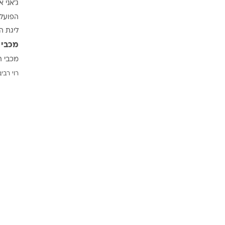
ג'אני א
ענפים נוספים
הפועל 
לוח שידורים
ליגת ה
החידה של ספור
מכבי 
ארכיון מדורים
מכבי ת
כתבו לנו
רוי רביב