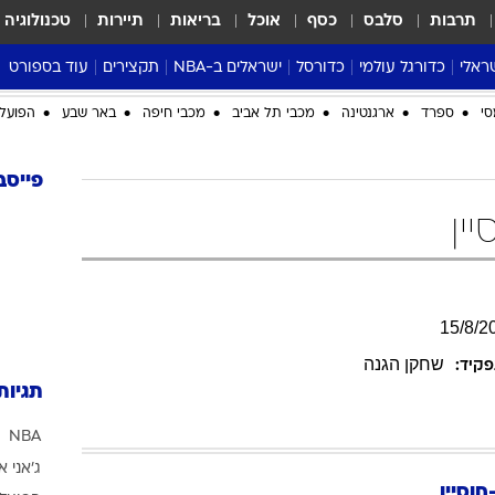
תרבות
סלבס
כסף
אוכל
בריאות
תיירות
טכנולוגיה
ראלי
כדורגל עולמי
כדורסל
ישראלים ב-NBA
תקצירים
עוד בספורט
ליגה אנגלית
ליגת העל
דני אבדיה
מונדיאל 2026
סי
ספרד
ארגנטינה
מכבי תל אביב
מכבי חיפה
באר שבע
הפועל 
 העל
ליגה ספרדית
דאבל דריבל
NBA
נה
ליגה איטלקית
יורוליג וכדורסל אירופי
טבלאות
פייסב
ו
ליגה גרמנית
ליגה לאומית
פודקאסטים
ין
ליגה צרפתית
נבחרות ישראל בכדורסל
מסכמים מחזור
שראל
ליגת האלופות
כדורסל נשים
אבא של שבת
ית
הליגה האירופית
מעל הטבעת
15
/
8
/
2
דרום אמריקה
סערה בממלכה
שחקן הגנה
קיד:
טניס
תגיות
טראש טוק
NBA
ספורט אמריקא
ג'אני א
פוקר
חוסיין