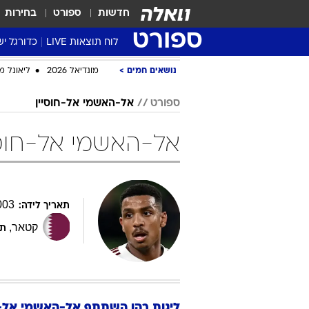
חדשות
ספורט
בחירות
ספורט
לוח תוצאות LIVE
כדורגל יש
ליגת העל Winner
נושאים חמים
מונדיאל 2026
ליאונל מ
סטט' ליגת
ספורט
אל-האשמי אל-חוסיין
גביע המדי
גביע הטוט
אל-האשמי אל-חוסי
שגרירים
נבחרות י
ליגה לאומ
003
תאריך לידה:
ליגה א'
קטאר
,
תפ
ליגות בהן השתתף
אל-האשמי
אל-