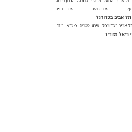
תל אביב
הפועל תל אביב כדורסל
לברון ג'יימס
על
מכבי חיפה
מכבי נתניה
תל אביב בכדורגל
ט1
ל אביב בכדורסל
עירוני טבריה
פיפ"א
רודרי
מחוץ לקווים
ריאל מדריד
ו
4-4-2
משרד החוץ
רץ על הקווים
ספורט בחקירה
סוגרים שנה
מונדיאל 2014
בראש ובראשונה
אליפות אפריקה 2015
יורו צעירות 2013
לונדון 2012
יורו 2012