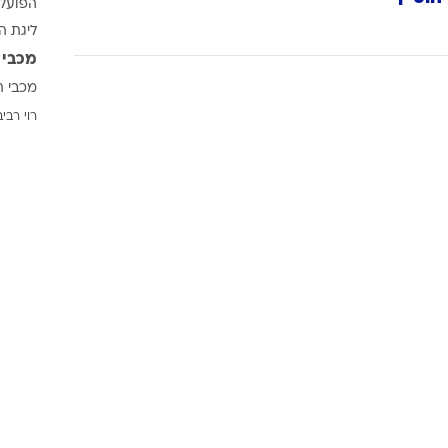
הפועל 
ענפים נוספים
ליגת ה
לוח שידורים
מכבי 
החידה של ספור
מכבי ת
ארכיון מדורים
רוי רביב
כתבו לנו