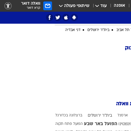
וואלה דואר
אופנה
עוד
שיתופי פעולה
קרא דואר
תל אביב
בית"ר ירושלים
דני אבדיה
וק
ציון 3
דאבל דריבל
 וואלה
ארסנל
בית"ר ירושלים
ברצלונה בכדורגל
י
הפועל באר שבע
ינפנטינו
הפועל פתח תקוה