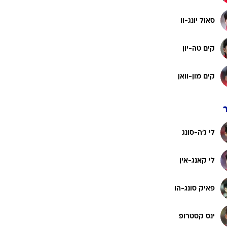
רוגבי וקריקט
גולף
סאול יונג-וו
ביליארד
קים טה-יון
תקצירים
קים מון-וואן
לי ג'ה-סונג
לי קאנג-אין
פאיק סונג-הו
ינס קסטרופ