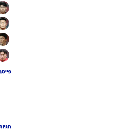
פייסב
תגיות