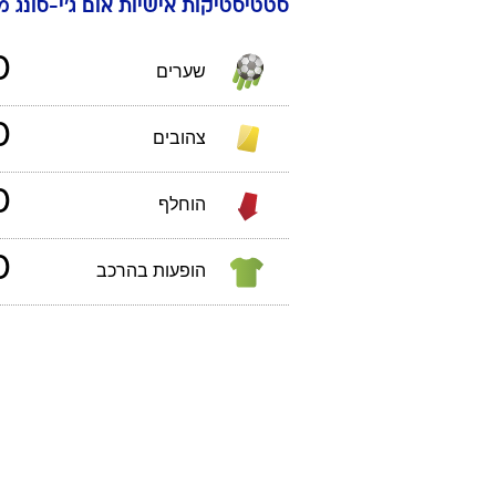
סטטיסטיקות אישיות
אום
ג'י-סונג
מו
0
שערים
0
צהובים
0
הוחלף
0
הופעות בהרכב