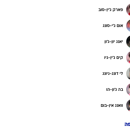
פארק ג'ין-סוב
אום ג'י-סונג
יאנג יון-ג'ון
קים ג'ין-גיו
לי דונג-גיונג
בה ג'ון-הו
וואנג אין-בום
ה