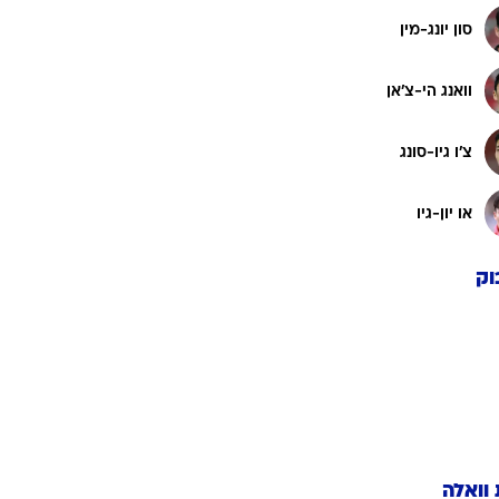
סון יונג-מין
וואנג הי-צ'אן
צ'ו גיו-סונג
או יון-גיו
וק
 וואלה