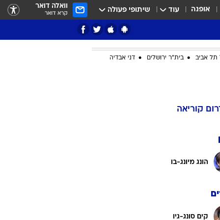
וואלה דואר
אופנה
עוד
שיתופי פעולה
קרא דואר
תל אביב
בית"ר ירושלים
דני אבדיה
ציון 3
דאבל דריבל
רום קוריאה
הונג מיונג-בו
ם
י
קים סונג-גיו