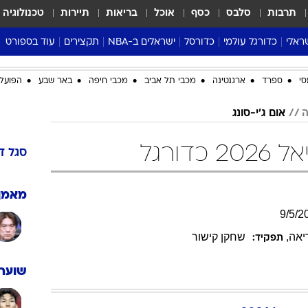
תרבות
סלבס
כסף
אוכל
בריאות
תיירות
טכנולוגיה
ראלי
כדורגל עולמי
כדורסל
ישראלים ב-NBA
תקצירים
עוד בספורט
ליגה אנגלית
ליגת העל
דני אבדיה
מונדיאל 2026
סי
ספרד
ארגנטינה
מכבי תל אביב
מכבי חיפה
באר שבע
הפועל 
 העל
ליגה ספרדית
דאבל דריבל
NBA
נה
ליגה איטלקית
יורוליג וכדורסל אירופי
טבלאות
ה
אום ג'י-סונג
ו
ליגה גרמנית
ליגה לאומית
פודקאסטים
דורגל
ליגה צרפתית
נבחרות ישראל בכדורסל
מסכמים מחזור
סגל
ד
שראל
ליגת האלופות
כדורסל נשים
אבא של שבת
ית
הליגה האירופית
מעל הטבעת
מאמן
דרום אמריקה
סערה בממלכה
9
/
5
/
2
טניס
יאה
,
שחקן קישור
תפקיד:
טראש טוק
שוערי
ספורט אמריקא
פוקר