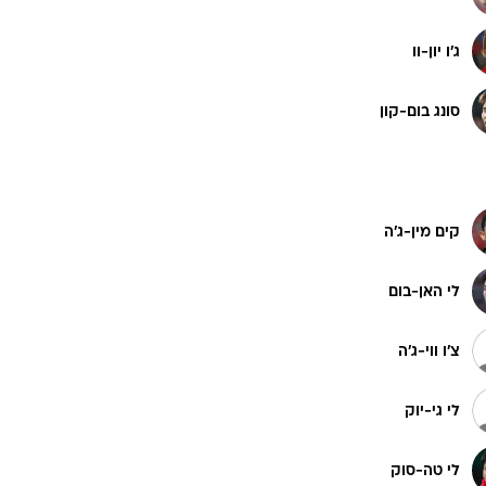
ג'ו יון-וו
ט1
מחוץ לקווים
סונג בום-קון
4-4-2
משרד החוץ
רץ על הקווים
קים מין-ג'ה
ספורט בחקירה
סוגרים שנה
לי האן-בום
מונדיאל 2014
בראש ובראשונה
צ'ו ווי-ג'ה
אליפות אפריקה 2015
יורו צעירות 2013
לי גי-יוק
לונדון 2012
יורו 2012
לי טה-סוק