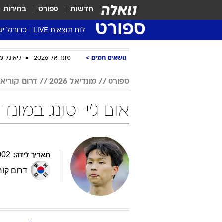
חדשות
ספורט
בחירות
ספורט
לוח תוצאות LIVE
כדורגל יש
ליגת העל Winner
נושאים חמים
מונדיאל 2026
ליאונל מ
סטט' ליגת
גביע המדי
ספורט
מונדיאל 2026
דרום קוריא
גביע הטוט
אום ג'י-סונג במונדיאל 2026 כ
שגרירים
נבחרות י
ליגה לאומ
ליגה א'
002
תאריך לידה:
דרום קור