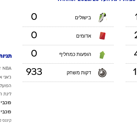
ענפים נוספים
לוח שידורים
0
בישולים
החידה של ספור
ארכיון מדורים
0
אדומים
כתבו לנו
0
הופעות כמחליף
תגיות
NBA
א
933
1
דקות משחק
ג'אני א
הפועל 
ליגת ה
מכבי 
מכבי 
קינגס ק