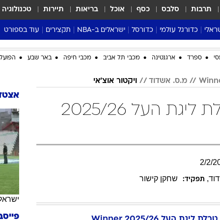
תרבות
סלבס
כסף
אוכל
בריאות
תיירות
טכנולוגיה
ראלי
כדורגל עולמי
כדורסל
ישראלים ב-NBA
תקצירים
עוד בספורט
ליגה אנגלית
ליגת העל
דני אבדיה
מונדיאל 2026
סי
ספרד
ארגנטינה
מכבי תל אביב
מכבי חיפה
באר שבע
הפועל 
 העל
ליגה ספרדית
דאבל דריבל
NBA
נה
ליגה איטלקית
יורוליג וכדורסל אירופי
טבלאות
מ.ס. אשדוד
ויקטור אוצ'אי
ו
ליגה גרמנית
ליגה לאומית
פודקאסטים
אצטדי
ויקטור אוצ'אי בטבלת ליגת העל 2025/26
ליגה צרפתית
נבחרות ישראל בכדורסל
מסכמים מחזור
שראל
ליגת האלופות
כדורסל נשים
אבא של שבת
ית
הליגה האירופית
מעל הטבעת
דרום אמריקה
סערה בממלכה
2
/
2
/
2
טניס
וד
,
שחקן קישור
תפקיד:
טראש טוק
ספורט אמריקא
ישראל
פוקר
פייסב
טבלת ליגת העל 2025/26 Winner