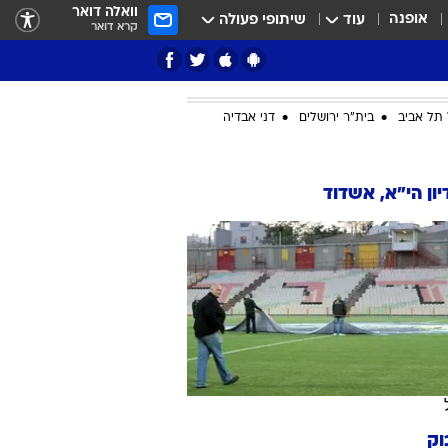
וואלה דואר
אופנה
עוד
שיתופי פעולה
קרא דואר
תל אביב
בית"ר ירושלים
דני אבדיה
ציון 3
ון הי"א, אשדוד
דאבל דריבל
י
וק