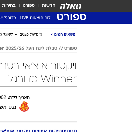
חדשות
ספורט
בחירות
ספורט
לוח תוצאות LIVE
כדורגל יש
ליגת העל Winner
נושאים חמים
מונדיאל 2026
ליאונל מ
סטט' ליגת
גביע המדי
ספורט
טבלת ליגת העל 2025/26 Winner
גביע הטוט
שגרירים
נבחרות י
Winner כדורגל
ליגה לאומ
ליגה א'
002
תאריך לידה:
מ.ס. אשד
סטטיסטיקות אישיות
ויקטור
אוצ'אי