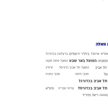
ט1
מחוץ לקווים
4-4-2
משרד החוץ
 וואלה
רץ על הקווים
ספורט בחקירה
ופ"א
ארסנל
בית"ר ירושלים
ברצלונה בכדורגל
סוגרים שנה
הפועל באר שבע
ינפנטינו
הפועל פתח תקוה
מונדיאל 2014
תל אביב
הפועל תל אביב כדורסל
יורוליג
בראש ובראשונה
על
מכבי חיפה
מכבי נתניה
תל אביב בכדורגל
אליפות אפריקה 2015
תל אביב בכדורסל
עירוני טבריה
פיפ"א
יורו צעירות 2013
אנגווה
ריאל מדריד
לונדון 2012
יורו 2012