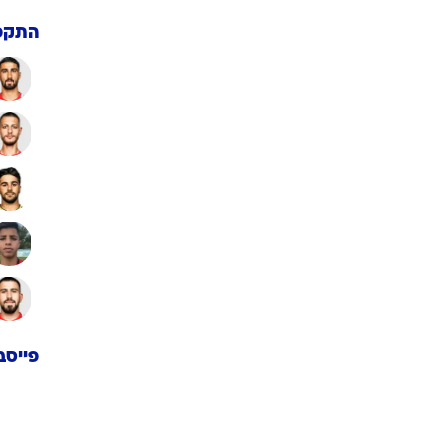
התקפ
פייסב