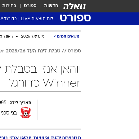
חדשות
ספורט
בחירות
ספורט
לוח תוצאות LIVE
כדורגל יש
ליגת העל Winner
נושאים חמים
מונדיאל 2026
ליאונל מ
סטט' ליגת
גביע המדי
ספורט
טבלת ליגת העל 2025/26 Winner
גביע הטוט
שגרירים
נבחרות י
Winner כדורגל
ליגה לאומ
ליגה א'
995
תאריך לידה:
בני סכנין
סטטיסטיקות אישיות
יוהאן
אנזי
טבלת ל