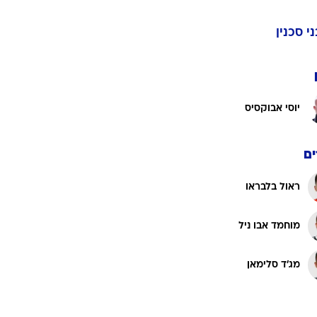
ני סכנין
ט1
מחוץ לקווים
4-4-2
יוסי אבוקסיס
משרד החוץ
רץ על הקווים
ם
ספורט בחקירה
סוגרים שנה
ראול בלבראו
מונדיאל 2014
בראש ובראשונה
מוחמד אבו ניל
אליפות אפריקה 2015
יורו צעירות 2013
מג'ד סלימאן
לונדון 2012
יורו 2012