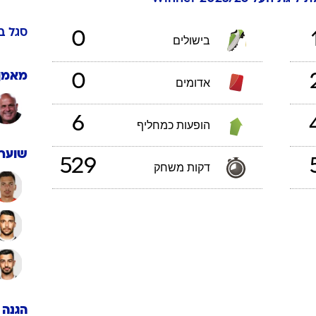
ענפים נוספים
לוח שידורים
סגל
ב
0
בישולים
החידה של ספור
ארכיון מדורים
מאמן
0
אדומים
כתבו לנו
6
הופעות כמחליף
שוערי
529
דקות משחק
הגנה