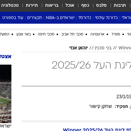
תרבות
סלבס
כסף
אוכל
בריאות
תיירות
טכנולוגיה
ראלי
כדורגל עולמי
כדורסל
ישראלים ב-NBA
תקצירים
עוד בספורט
ליגה אנגלית
ליגת העל
דני אבדיה
מונדיאל 2026
סי
ספרד
ארגנטינה
מכבי תל אביב
מכבי חיפה
באר שבע
הפועל 
 העל
ליגה ספרדית
דאבל דריבל
NBA
נה
ליגה איטלקית
יורוליג וכדורסל אירופי
טבלאות
בני סכנין
יוהאן אנזי
ו
ליגה גרמנית
ליגה לאומית
פודקאסטים
אצטדי
יוהאן אנזי בטבלת ליגת העל 2025/26
ליגה צרפתית
נבחרות ישראל בכדורסל
מסכמים מחזור
שראל
ליגת האלופות
כדורסל נשים
אבא של שבת
ית
הליגה האירופית
מעל הטבעת
דרום אמריקה
סערה בממלכה
23
/
1
/
1
טניס
,
שחקן קישור
תפקיד:
טראש טוק
ספורט אמריקא
פוקר
ישראל
יגת העל 2025/26 Winner