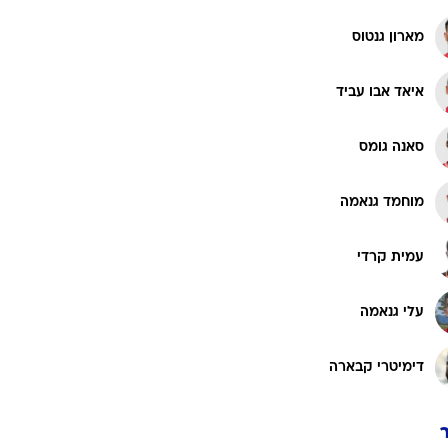
רוגבי וקריקט
מארון גנטוס
גולף
ביליארד
איאד אבו עביד
תקצירים
סאנה גומס
מוחמד גנאמה
עמית קרדי
עלי גנאמה
דימיטרי קבארה