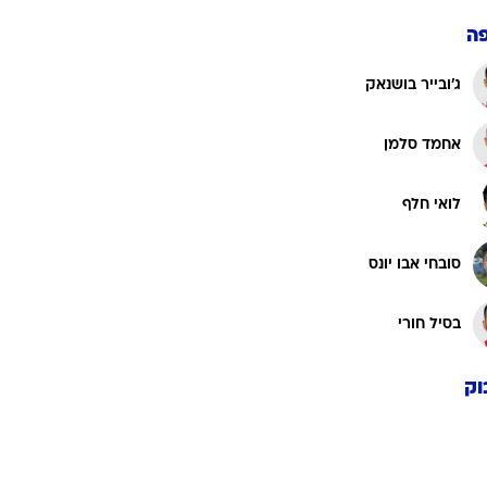
ה
ג'ובייר בושנאק
אחמד סלמן
לואי חלף
סובחי אבו יונס
בסיל חורי
וק