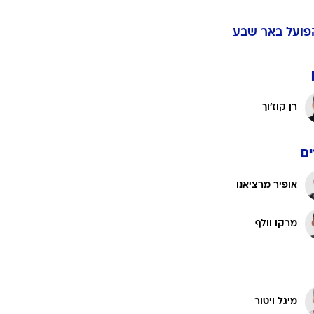
פועל באר שבע
ט1
מחוץ לקווים
4-4-2
רן קוז'וך
משרד החוץ
רץ על הקווים
ם
ספורט בחקירה
סוגרים שנה
אופיר מרציאנו
מונדיאל 2014
בראש ובראשונה
מרקו וולף
אליפות אפריקה 2015
יורו צעירות 2013
לונדון 2012
יורו 2012
מיגל ויטור