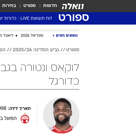
חדשות
ספורט
בחירות
ספורט
לוח תוצאות LIVE
כדורגל יש
ליגת העל Winner
נושאים חמים
מונדיאל 2026
ליאונל מ
סטט' ליגת
גביע המדי
ספורט
גביע המדינה 2025/26
הפו
גביע הטוט
שגרירים
נבחרות י
כדורגל
ליגה לאומ
ליגה א'
998
תאריך לידה:
הפועל ב