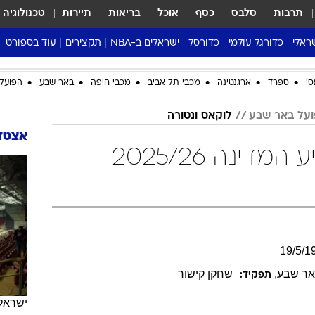
תרבות
סלבס
כסף
אוכל
בריאות
תיירות
טכנולוגיה
ראלי
כדורגל עולמי
כדורסל
ישראלים ב-NBA
תקצירים
עוד בספורט
ליגה אנגלית
ליגת העל
דני אבדיה
מונדיאל 2026
סי
ספרד
ארגנטינה
מכבי תל אביב
מכבי חיפה
באר שבע
הפועל 
 העל
ליגה ספרדית
דאבל דריבל
NBA
נה
ליגה איטלקית
יורוליג וכדורסל אירופי
טבלאות
על באר שבע
לוקאס ונטורה
ו
ליגה גרמנית
ליגה לאומית
פודקאסטים
אצטדי
לוקאס ונטורה בגביע המדינה 2025/26
ליגה צרפתית
נבחרות ישראל בכדורסל
מסכמים מחזור
שראל
ליגת האלופות
כדורסל נשים
אבא של שבת
ית
הליגה האירופית
מעל הטבעת
דרום אמריקה
סערה בממלכה
טניס
19
/
5
/
1
טראש טוק
אר שבע
,
שחקן קישור
תפקיד:
ספורט אמריקא
פוקר
ישראל