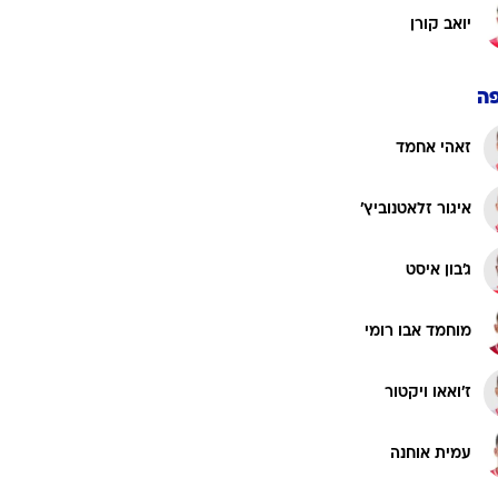
יואב קורן
ה
זאהי אחמד
איגור זלאטנוביץ'
ג'בון איסט
מוחמד אבו רומי
ז'ואאו ויקטור
עמית אוחנה