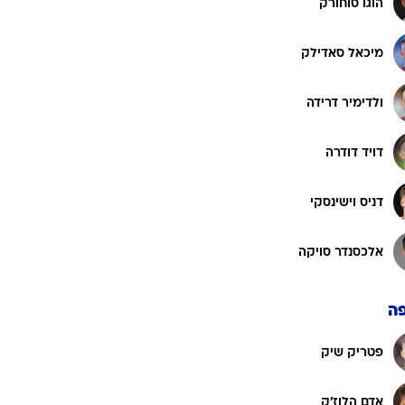
הוגו סוחורק
מיכאל סאדילק
ולדימיר דרידה
דויד דודרה
דניס וישינסקי
אלכסנדר סויקה
ה
פטריק שיק
אדם הלוז'ק