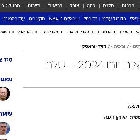
תרבות
סלבס
כסף
אוכל
בריאות
תיירות
טכנולוגיה
ראלי
כדורגל עולמי
כדורסל
ישראלים ב-NBA
תקצירים
עוד בספורט
ליגה אנגלית
ליגת העל
דני אבדיה
מונדיאל 2026
סי
ספרד
ארגנטינה
מכבי תל אביב
מכבי חיפה
באר שבע
הפועל 
 העל
ליגה ספרדית
דאבל דריבל
NBA
צ'כיה
דויד יוראסק
נה
ליגה איטלקית
יורוליג וכדורסל אירופי
טבלאות
ו
ליגה גרמנית
ליגה לאומית
פודקאסטים
סגל
צ
דויד יוראסק בטבלאות יורו 2024 - שלב
ליגה צרפתית
נבחרות ישראל בכדורסל
מסכמים מחזור
שראל
ליגת האלופות
כדורסל נשים
אבא של שבת
מאמן
ית
הליגה האירופית
מעל הטבעת
דרום אמריקה
סערה בממלכה
טניס
7
/
8
/
2
שוערי
טראש טוק
שחקן הגנה
קיד:
ספורט אמריקא
פוקר