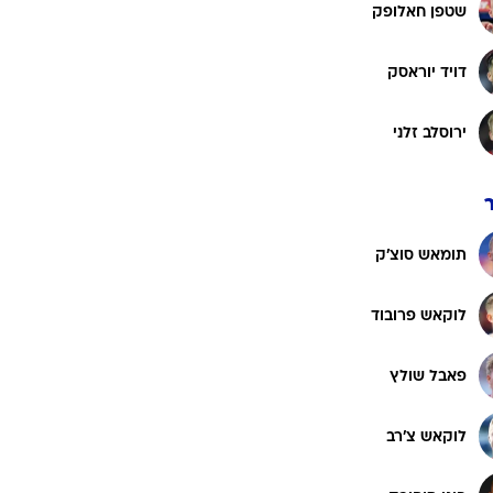
רוגבי וקריקט
שטפן חאלופק
גולף
דויד יוראסק
ביליארד
תקצירים
ירוסלב זלני
תומאש סוצ'ק
לוקאש פרובוד
פאבל שולץ
לוקאש צ'רב