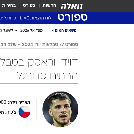
חדשות
ספורט
בחירות
ספורט
לוח תוצאות LIVE
כדורגל יש
ליגת העל Winner
נושאים חמים
מונדיאל 2026
ליאונל מ
סטט' ליגת
ספורט
טבלאות יורו 2024 - שלב הבתים
גביע המדי
גביע הטוט
שגרירים
הבתים כדורגל
נבחרות י
ליגה לאומ
ליגה א'
000
תאריך לידה:
צ'כיה
,
תפ