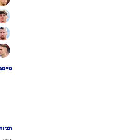
פייסב
תגיות