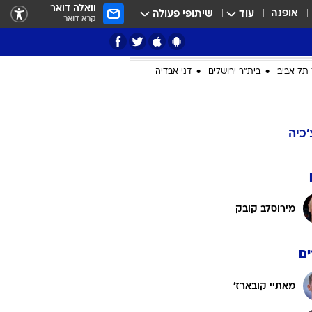
וואלה דואר
אופנה
עוד
שיתופי פעולה
קרא דואר
תל אביב
בית"ר ירושלים
דני אבדיה
ציון 3
'כיה
דאבל דריבל
מירוסלב קובק
ם
י
מאתיי קובארז'