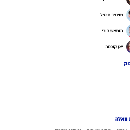
מוימיר חיטיל
תומאש חורי
יאן קוכטה
וק
 וואלה