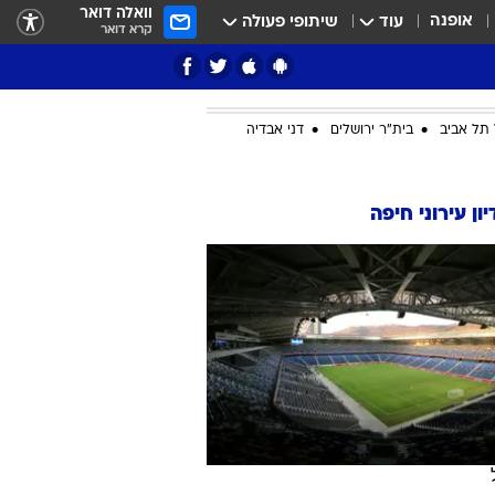
וואלה דואר
אופנה
עוד
שיתופי פעולה
קרא דואר
תל אביב
בית"ר ירושלים
דני אבדיה
ציון 3
ון עירוני חיפה
דאבל דריבל
י