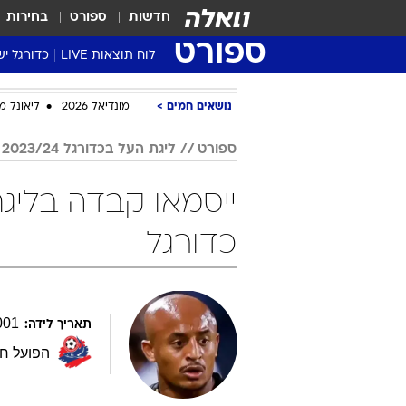
חדשות
ספורט
בחירות
ספורט
לוח תוצאות LIVE
כדורגל יש
ליגת העל Winner
נושאים חמים
מונדיאל 2026
ליאונל מ
סטט' ליגת
גביע המדי
ספורט
ליגת העל בכדורגל 2023/24
גביע הטוט
שגרירים
נבחרות י
כדורגל
ליגה לאומ
ליגה א'
001
תאריך לידה:
הפועל ח