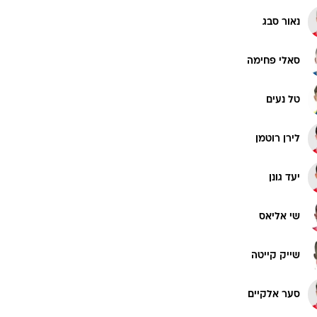
נאור סבג
סאלי פחימה
טל נעים
לירן רוטמן
יעד גונן
שי אליאס
שייק קייטה
סער אלקיים