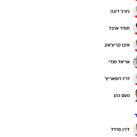
רוגבי וקריקט
ג'ורג' דיבה
גולף
ביליארד
תמיר ארבל
תקצירים
איבן קריצ'אק
אריאל מנדי
דריו ז'ופאריץ'
נועם כהן
לירן סרדל