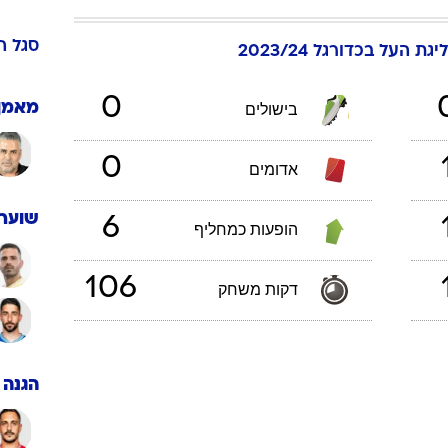
ענפים נוספים
לוח שידורים
סגל
ה
ליגת העל בכדורגל 2023/24
החידה של ספור
ארכיון מדורים
0
מאמן
בישולים
כתבו לנו
0
אדומים
שוערי
6
הופעות כמחליף
106
דקות משחק
הגנה