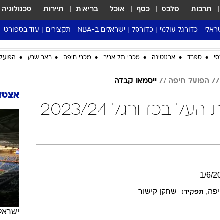
תרבות
סלבס
כסף
אוכל
בריאות
תיירות
טכנולוגיה
ראלי
כדורגל עולמי
כדורסל
ישראלים ב-NBA
תקצירים
עוד בספורט
ליגה אנגלית
ליגת העל
דני אבדיה
מונדיאל 2026
סי
ספרד
ארגנטינה
מכבי תל אביב
מכבי חיפה
באר שבע
הפועל 
 העל
ליגה ספרדית
דאבל דריבל
NBA
נה
ליגה איטלקית
יורוליג וכדורסל אירופי
טבלאות
הפועל חיפה
ייסמאו קבדה
ו
ליגה גרמנית
ליגה לאומית
פודקאסטים
אצטדי
ייסמאו קבדה בליגת העל בכדורגל 2023/24
ליגה צרפתית
נבחרות ישראל בכדורסל
מסכמים מחזור
שראל
ליגת האלופות
כדורסל נשים
אבא של שבת
ית
הליגה האירופית
מעל הטבעת
דרום אמריקה
סערה בממלכה
טניס
1
/
6
/
2
טראש טוק
יפה
,
שחקן קישור
תפקיד:
ספורט אמריקא
פוקר
ישראל