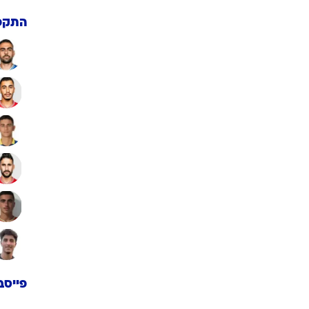
התקפ
פייסב