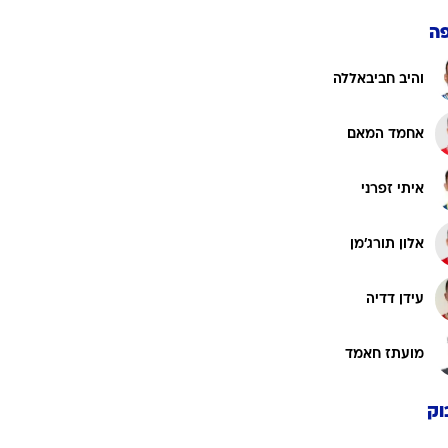
ה
והיב חביבאללה
אחמד המאם
איתי זפרני
אלון תורג'מן
עידן דדיה
מועתז חאמד
וק