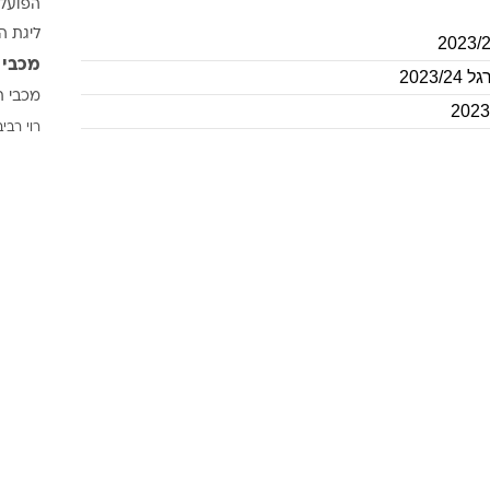
ענפים נוספים
לוח שידורים
החידה של ספור
9
/
6
/
1
ארכיון מדורים
תגיות
כתבו לנו
NBA
ג'אני א
הפועל 
ליגת ה
מכבי 
2023
מכבי ת
רוי רביב