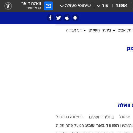
וואלה דואר
אופנה
עוד
שיתופי פעולה
קרא דואר
ציון 3
דאבל דריבל
תל אביב
בית"ר ירושלים
דני אבדיה
וק
י