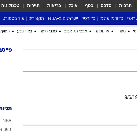
תרבות
סלבס
כסף
אוכל
בריאות
תיירות
טכנולוגיה
ראלי
כדורגל עולמי
כדורסל
ישראלים ב-NBA
תקצירים
עוד בספורט
ליגה אנגלית
ליגת העל
דני אבדיה
מונדיאל 2026
 העל
ליגה ספרדית
דאבל דריבל
NBA
נה
ליגה איטלקית
יורוליג וכדורסל אירופי
טבלאות
ו
ליגה גרמנית
ליגה לאומית
פודקאסטים
ליגה צרפתית
נבחרות ישראל בכדורסל
מסכמים מחזור
שראל
ליגת האלופות
כדורסל נשים
אבא של שבת
ית
הליגה האירופית
מעל הטבעת
דרום אמריקה
סערה בממלכה
סי
ספרד
ארגנטינה
מכבי תל אביב
מכבי חיפה
באר שבע
הפועל 
טניס
טראש טוק
פייסב
ספורט אמריקא
פוקר