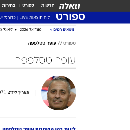
חדשות
ספורט
בחירות
ספורט
לוח תוצאות LIVE
כדורגל יש
ליגת העל Winner
סטט' ליגת
גביע המדי
גביע הטוט
שגרירים
נבחרות י
ליגה לאומ
ליגה א'
נושאים חמים
מונדיאל 2026
ליאונל מ
ספורט
עופר טסלפפה
עופר טסלפפה