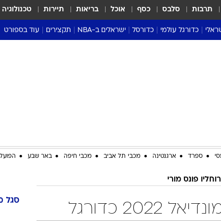
תרבות
סלבס
כסף
אוכל
בריאות
תיירות
טכנולוגיה
ראלי
כדורגל עולמי
כדורסל
ישראלים ב-NBA
תקצירים
עוד בספורט
ליגה אנגלית
ליגת העל
דני אבדיה
מונדיאל 2026
 העל
ליגה ספרדית
דאבל דריבל
NBA
נה
ליגה איטלקית
יורוליג וכדורסל אירופי
טבלאות
ו
ליגה גרמנית
ליגה לאומית
פודקאסטים
ליגה צרפתית
נבחרות ישראל בכדורסל
מסכמים מחזור
שראל
ליגת האלופות
כדורסל נשים
אבא של שבת
ית
הליגה האירופית
מעל הטבעת
דרום אמריקה
סערה בממלכה
סי
ספרד
ארגנטינה
מכבי תל אביב
מכבי חיפה
באר שבע
הפועל 
טניס
רוחליו פונס מורי
טראש טוק
ספורט אמריקא
סגל
מ
2022 כדורגל
פוקר