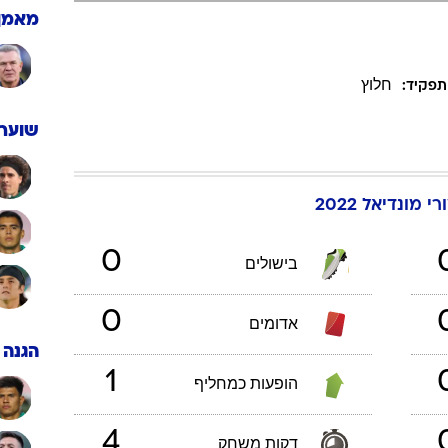
ענפים נוספים
מאמן
לוח שידורים
החידה של ספור
חלוץ
תפקיד:
ארכיון מדורים
כתבו לנו
שוערי
רי
מונדיאל 2022
0
בישולים
0
אדומים
הגנה
1
הופעות כמחליף
4
דקות משחק