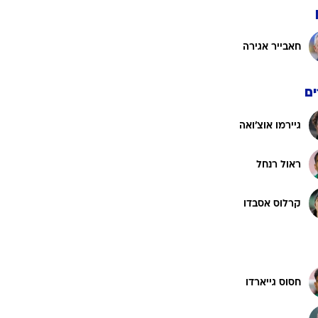
חאבייר אגירה
ט1
מחוץ לקווים
4-4-2
ם
משרד החוץ
גיירמו אוצ'ואה
רץ על הקווים
ספורט בחקירה
ראול רנחל
סוגרים שנה
מונדיאל 2014
קרלוס אסבדו
בראש ובראשונה
אליפות אפריקה 2015
יורו צעירות 2013
חסוס גייארדו
לונדון 2012
יורו 2012