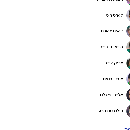
לואיס רומו
לואיס צ'אבס
בריאן גוטיירס
אריק לירה
אובד ורגאס
אלברו פידלגו
חילברטו מורה