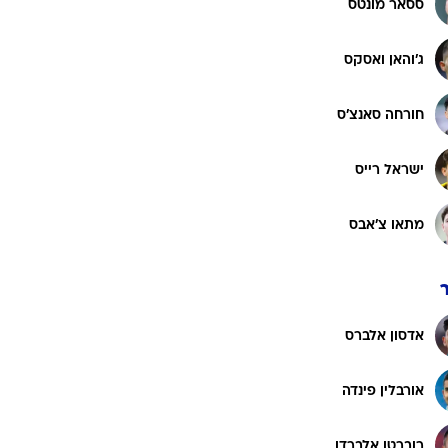
ססאר מונטס
רוגבי וקריקט
גולף
ג'והאן ואסקס
ביליארד
תקצירים
חורחה סאנצ'ס
ישראל רייס
מתאו צ'אבס
אדסון אלברס
אורבלין פינדה
רוברטו אלברדו