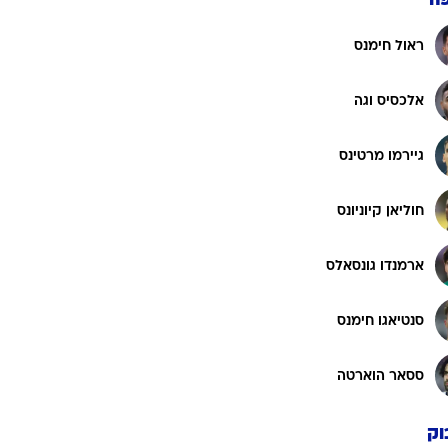
ה
ראול חימנס
אלכסיס וגה
גיירמו מרטינס
חוליאן קיוניונס
ארמנדו גונסאלס
סנטיאגו חימנס
ססאר הוארטה
וק