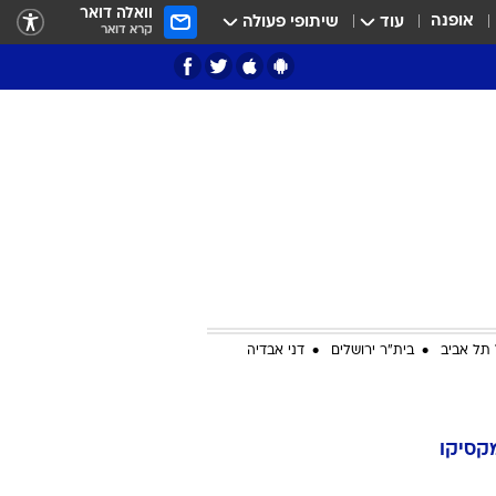
וואלה דואר
אופנה
עוד
שיתופי פעולה
קרא דואר
ציון 3
דאבל דריבל
תל אביב
בית"ר ירושלים
דני אבדיה
י
קסיקו