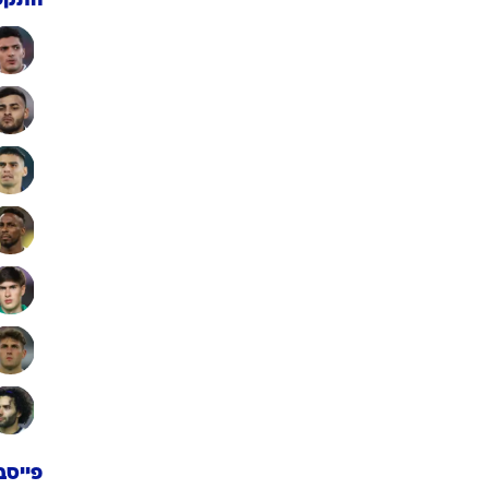
התקפ
פייסב