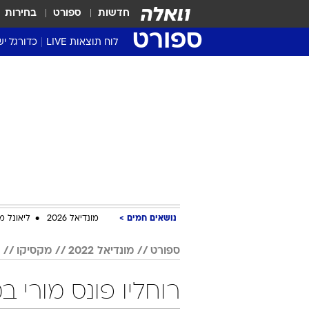
חדשות
ספורט
בחירות
ספורט
לוח תוצאות LIVE
כדורגל יש
ליגת העל Winner
סטט' ליגת
גביע המדי
גביע הטוט
שגרירים
נבחרות י
ליגה לאומ
ליגה א'
נושאים חמים
מונדיאל 2026
ליאונל מ
ספורט
מונדיאל 2022
מקסיקו
רוחליו פונס מורי במונדיאל 