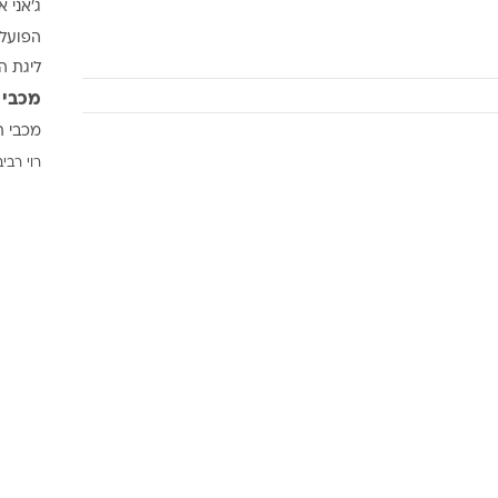
ג'אני א
ענפים נוספים
הפועל 
לוח שידורים
ליגת ה
החידה של ספור
מכבי 
ארכיון מדורים
מכבי ת
כתבו לנו
רוי רביב