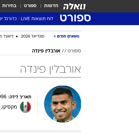
חדשות
ספורט
בחירות
ספורט
לוח תוצאות LIVE
כדורגל יש
ליגת העל Winner
נושאים חמים
מונדיאל 2026
ליאונל מ
סטט' ליגת
גביע המדי
ספורט
אורבלין פינדה
גביע הטוט
אורבלין פינדה
שגרירים
נבחרות י
ליגה לאומ
ליגה א'
996
תאריך לידה:
מקסיקו
,