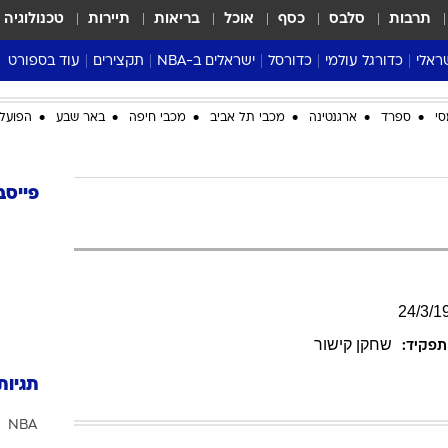
תרבות
סלבס
כסף
אוכל
בריאות
תיירות
טכנולוגיה
ראלי
כדורגל עולמי
כדורסל
ישראלים ב-NBA
תקצירים
עוד בספורט
ליגה אנגלית
ליגת העל
דני אבדיה
מונדיאל 2026
סי
ספרד
ארגנטינה
מכבי תל אביב
מכבי חיפה
באר שבע
הפועל 
 העל
ליגה ספרדית
דאבל דריבל
NBA
נה
ליגה איטלקית
יורוליג וכדורסל אירופי
טבלאות
ו
ליגה גרמנית
ליגה לאומית
פודקאסטים
פייסב
ליגה צרפתית
נבחרות ישראל בכדורסל
מסכמים מחזור
שראל
ליגת האלופות
כדורסל נשים
אבא של שבת
ית
הליגה האירופית
מעל הטבעת
דרום אמריקה
סערה בממלכה
24
/
3
/
1
טניס
שחקן קישור
תפקיד:
טראש טוק
תגיות
ספורט אמריקא
NBA
פוקר