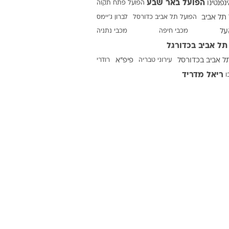
הפועל באר שבע
ינפנטינו
הפועל פתח תקוה
תל אביב
הפועל תל אביב כדורסל
לברון ג'יימס
על
מכבי חיפה
מכבי נתניה
ט1
תל אביב בכדורגל
מחוץ לקווים
ל אביב בכדורסל
עירוני טבריה
פיפ"א
רודרי
4-4-2
ריאל מדריד
ו
משרד החוץ
רץ על הקווים
ספורט בחקירה
סוגרים שנה
מונדיאל 2014
בראש ובראשונה
אליפות אפריקה 2015
יורו צעירות 2013
לונדון 2012
יורו 2012