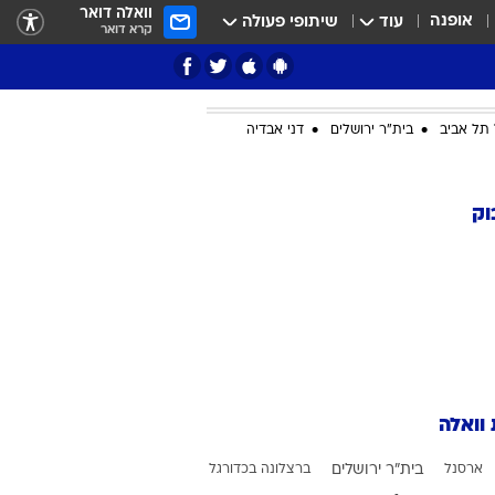
וואלה דואר
אופנה
עוד
שיתופי פעולה
קרא דואר
תל אביב
בית"ר ירושלים
דני אבדיה
ציון 3
וק
דאבל דריבל
 וואלה
י
ארסנל
בית"ר ירושלים
ברצלונה בכדורגל