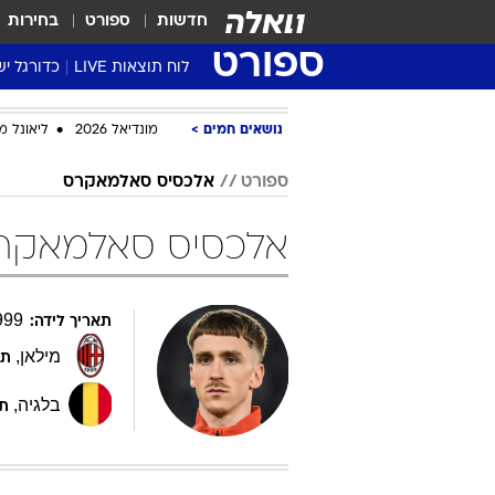
חדשות
ספורט
בחירות
ספורט
לוח תוצאות LIVE
כדורגל יש
ליגת העל Winner
נושאים חמים
מונדיאל 2026
ליאונל מ
סטט' ליגת
גביע המדי
ספורט
אלכסיס סאלמאקרס
גביע הטוט
אלכסיס סאלמאקר
שגרירים
נבחרות י
ליגה לאומ
999
תאריך לידה:
ליגה א'
מילאן
,
תפ
בלגיה
,
תפ