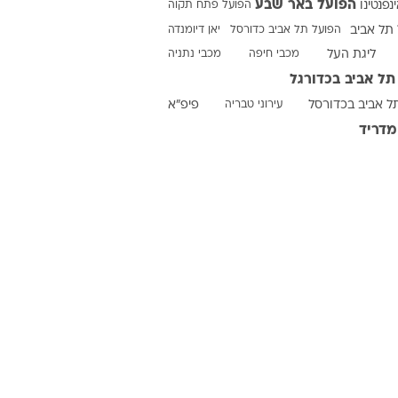
הפועל באר שבע
ינפנטינו
הפועל פתח תקוה
תל אביב
הפועל תל אביב כדורסל
יאן דיומנדה
ליגת העל
מכבי חיפה
מכבי נתניה
ט1
תל אביב בכדורגל
מחוץ לקווים
ל אביב בכדורסל
עירוני טבריה
פיפ"א
4-4-2
מדריד
משרד החוץ
רץ על הקווים
ספורט בחקירה
סוגרים שנה
מונדיאל 2014
בראש ובראשונה
אליפות אפריקה 2015
יורו צעירות 2013
לונדון 2012
יורו 2012