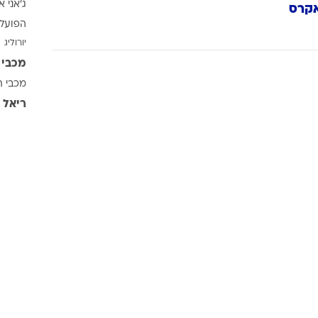
ג'אני א
ענפים נוספים
קרס
הפועל 
לוח שידורים
יורוליג
החידה של ספור
מכבי 
ארכיון מדורים
מכבי ת
כתבו לנו
ריאל 