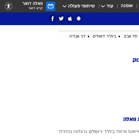
וואלה דואר
אופנה
עוד
שיתופי פעולה
קרא דואר
תל אביב
בית"ר ירושלים
דני אבדיה
ציון 3
וק
דאבל דריבל
 וואלה
י
ייאקס
ארסנל
בית"ר ירושלים
ברצלונה בכדורגל