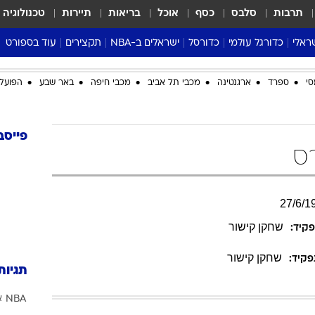
תרבות
סלבס
כסף
אוכל
בריאות
תיירות
טכנולוגיה
ראלי
כדורגל עולמי
כדורסל
ישראלים ב-NBA
תקצירים
עוד בספורט
ליגה אנגלית
ליגת העל
דני אבדיה
מונדיאל 2026
סי
ספרד
ארגנטינה
מכבי תל אביב
מכבי חיפה
באר שבע
הפועל 
 העל
ליגה ספרדית
דאבל דריבל
NBA
נה
ליגה איטלקית
יורוליג וכדורסל אירופי
טבלאות
ו
ליגה גרמנית
ליגה לאומית
פודקאסטים
פייסב
ס
ליגה צרפתית
נבחרות ישראל בכדורסל
מסכמים מחזור
שראל
ליגת האלופות
כדורסל נשים
אבא של שבת
ית
הליגה האירופית
מעל הטבעת
27
/
6
/
1
דרום אמריקה
סערה בממלכה
שחקן קישור
קיד:
טניס
שחקן קישור
טראש טוק
קיד:
תגיות
ספורט אמריקא
NBA
א
פוקר