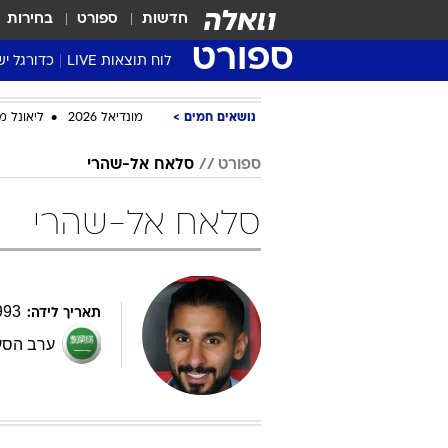
חדשות
ספורט
בחירות
ספורט
לוח תוצאות LIVE
כדורגל יש
ליגת העל Winner
נושאים חמים
מונדיאל 2026
ליאונל מ
סטט' ליגת
גביע המדי
ספורט
סלאח אל-שהרי
גביע הטוט
סלאח אל-שהרי
שגרירים
נבחרות י
ליגה לאומ
ליגה א'
993
תאריך לידה:
ערב הסע