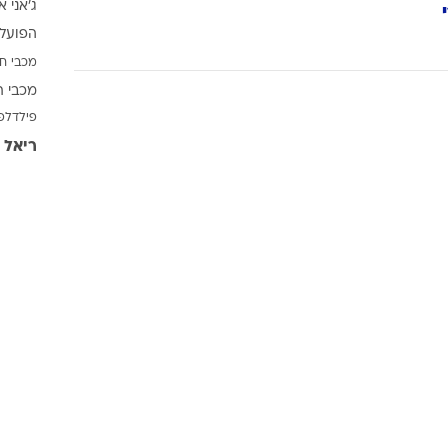
ג'אני א
ענפים נוספים
הפועל 
לוח שידורים
מכבי ח
החידה של ספור
מכבי ת
ארכיון מדורים
פילדלפ
כתבו לנו
ריאל 