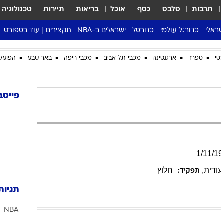
תרבות
סלבס
כסף
אוכל
בריאות
תיירות
טכנולוגיה
ראלי
כדורגל עולמי
כדורסל
ישראלים ב-NBA
תקצירים
עוד בספורט
ליגה אנגלית
ליגת העל
דני אבדיה
מונדיאל 2026
סי
ספרד
ארגנטינה
מכבי תל אביב
מכבי חיפה
באר שבע
הפועל 
 העל
ליגה ספרדית
דאבל דריבל
NBA
נה
ליגה איטלקית
יורוליג וכדורסל אירופי
טבלאות
ו
ליגה גרמנית
ליגה לאומית
פודקאסטים
פייסב
ליגה צרפתית
נבחרות ישראל בכדורסל
מסכמים מחזור
שראל
ליגת האלופות
כדורסל נשים
אבא של שבת
ית
הליגה האירופית
מעל הטבעת
דרום אמריקה
סערה בממלכה
1
/
11
/
1
טניס
ודית
,
חלוץ
תפקיד:
טראש טוק
תגיות
ספורט אמריקא
NBA
פוקר