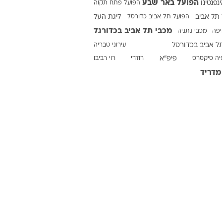
הפועל באר שבע
ינפנטינו
הפועל פתח תקוה
תל אביב
הפועל תל אביב כדורסל
ליגת העל
מכבי תל אביב בכדורגל
יפה
מכבי נתניה
ט1
ל אביב בכדורסל
עירוני טבריה
מחוץ לקווים
יה סיקסרס
פיפ"א
רודרי
רוי רביבו
4-4-2
מדריד
משרד החוץ
רץ על הקווים
ספורט בחקירה
סוגרים שנה
מונדיאל 2014
בראש ובראשונה
אליפות אפריקה 2015
יורו צעירות 2013
לונדון 2012
יורו 2012