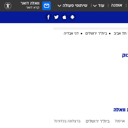
וואלה דואר
אופנה
עוד
שיתופי פעולה
קרא דואר
תל אביב
בית"ר ירושלים
דני אבדיה
ציון 3
וק
דאבל דריבל
 וואלה
י
ארסנל
בית"ר ירושלים
ברצלונה בכדורגל