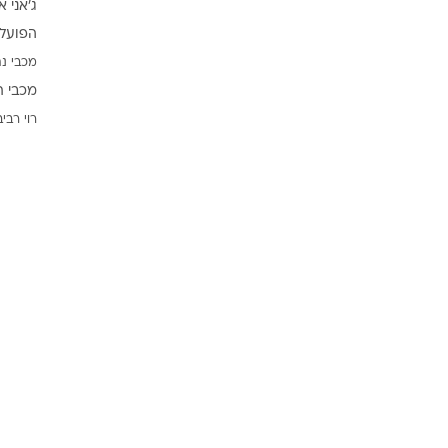
ג'אני א
ענפים נוספים
הפועל 
לוח שידורים
מכבי נת
החידה של ספור
מכבי ת
ארכיון מדורים
רוי רביב
כתבו לנו