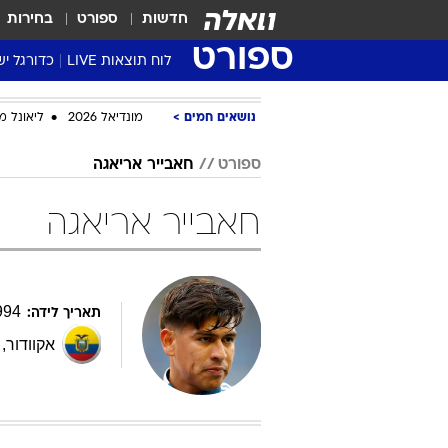
חדשות
ספורט
בחירות
ספורט
לוח תוצאות LIVE
כדורגל יש
ליגת העל Winner
נושאים חמים
מונדיאל 2026
ליאונל מ
סטט' ליגת
גביע המדי
ספורט
חאבייר אריאגה
גביע הטוט
חאבייר אריאגה
שגרירים
נבחרות י
ליגה לאומ
ליגה א'
994
תאריך לידה:
אקוודור
,