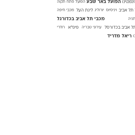
הפועל באר שבע
ינפנטינו
הפועל פתח תקוה
תל אביב
ויניסיוס
יורוליג
ליגת העל
מכבי חיפה
מכבי תל אביב בכדורגל
ניה
ט1
ל אביב בכדורסל
עירוני טבריה
פיפ"א
רודרי
מחוץ לקווים
ריאל מדריד
ו
4-4-2
משרד החוץ
רץ על הקווים
ספורט בחקירה
סוגרים שנה
מונדיאל 2014
בראש ובראשונה
אליפות אפריקה 2015
יורו צעירות 2013
לונדון 2012
יורו 2012