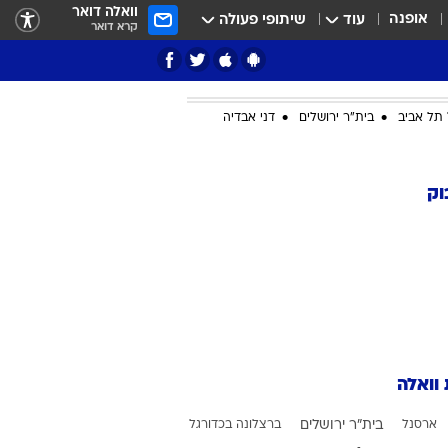
וואלה דואר
אופנה
עוד
שיתופי פעולה
קרא דואר
תל אביב
בית"ר ירושלים
דני אבדיה
ציון 3
וק
דאבל דריבל
 וואלה
י
ארסנל
בית"ר ירושלים
ברצלונה בכדורגל