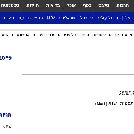
תרבות
סלבס
כסף
אוכל
בריאות
תיירות
טכנולוגיה
ראלי
כדורגל עולמי
כדורסל
ישראלים ב-NBA
תקצירים
עוד בספורט
ליגה אנגלית
ליגת העל
דני אבדיה
מונדיאל 2026
סי
ספרד
ארגנטינה
מכבי תל אביב
מכבי חיפה
באר שבע
הפועל 
 העל
ליגה ספרדית
דאבל דריבל
NBA
נה
ליגה איטלקית
יורוליג וכדורסל אירופי
טבלאות
ו
ליגה גרמנית
ליגה לאומית
פודקאסטים
פייסב
ליגה צרפתית
נבחרות ישראל בכדורסל
מסכמים מחזור
שראל
ליגת האלופות
כדורסל נשים
אבא של שבת
ית
הליגה האירופית
מעל הטבעת
דרום אמריקה
סערה בממלכה
28
/
9
/
1
טניס
שחקן הגנה
תפקיד:
טראש טוק
תגיות
ספורט אמריקא
NBA
פוקר