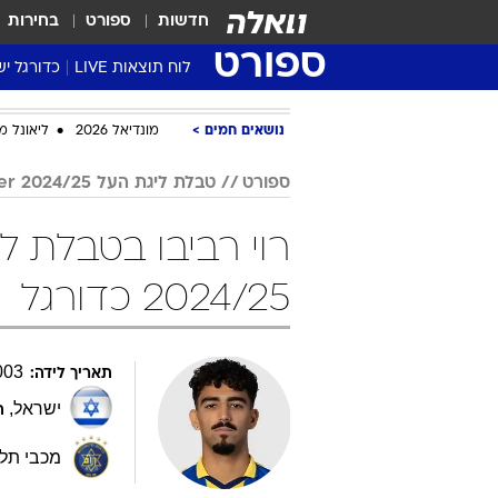
חדשות
ספורט
בחירות
ספורט
לוח תוצאות LIVE
כדורגל יש
ליגת העל Winner
נושאים חמים
מונדיאל 2026
ליאונל מ
סטט' ליגת
גביע המדי
ספורט
טבלת ליגת העל Winner 2024/25
גביע הטוט
שגרירים
נבחרות י
2024/25 כדורגל
ליגה לאומ
ליגה א'
003
תאריך לידה:
ישראל
,
ת
מכבי תל 