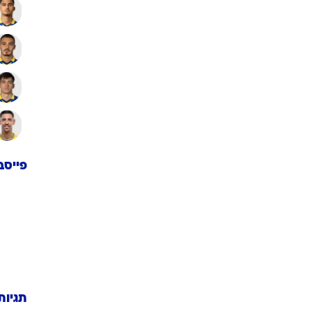
פייסב
תגיות