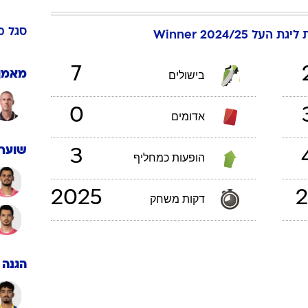
ענפים נוספים
לוח שידורים
סגל
מ
ת העל Winner 2024/25
החידה של ספור
ארכיון מדורים
7
מאמן
בישולים
כתבו לנו
0
אדומים
שוערי
3
הופעות כמחליף
2025
2
דקות משחק
הגנה