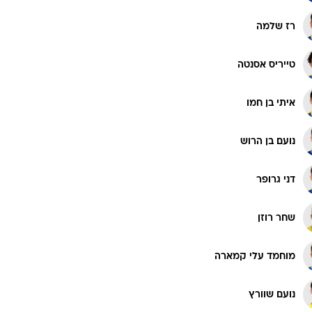
רוגבי וקריקט
רז שלמה
גולף
ביליארד
טייריס אסנטה
תקצירים
איתי בן חמו
נועם בן הרוש
דני גרופר
שחר רוזן
מוחמד עלי קמארה
נועם שוורץ