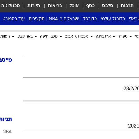
תרבות
סלבס
כסף
אוכל
בריאות
תיירות
טכנולוגיה
ראלי
כדורגל עולמי
כדורסל
ישראלים ב-NBA
תקצירים
עוד בספורט
ליגה אנגלית
ליגת העל
דני אבדיה
מונדיאל 2026
סי
ספרד
ארגנטינה
מכבי תל אביב
מכבי חיפה
באר שבע
הפועל 
 העל
ליגה ספרדית
דאבל דריבל
NBA
נה
ליגה איטלקית
יורוליג וכדורסל אירופי
טבלאות
ו
ליגה גרמנית
ליגה לאומית
פודקאסטים
פייסב
ליגה צרפתית
נבחרות ישראל בכדורסל
מסכמים מחזור
שראל
ליגת האלופות
כדורסל נשים
אבא של שבת
ית
הליגה האירופית
מעל הטבעת
28
/
2
/
2
דרום אמריקה
סערה בממלכה
טניס
טראש טוק
תגיות
ספורט אמריקא
NBA
פוקר