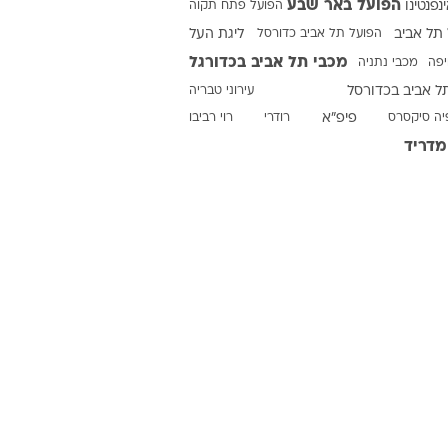
הפועל באר שבע
ינפנטינו
הפועל פתח תקוה
תל אביב
הפועל תל אביב כדורסל
ליגת העל
מכבי תל אביב בכדורגל
יפה
מכבי נתניה
ט1
ל אביב בכדורסל
עירוני טבריה
מחוץ לקווים
יה סיקסרס
פיפ"א
רודרי
רוי רביבו
4-4-2
מדריד
משרד החוץ
רץ על הקווים
ספורט בחקירה
סוגרים שנה
מונדיאל 2014
בראש ובראשונה
אליפות אפריקה 2015
יורו צעירות 2013
לונדון 2012
יורו 2012