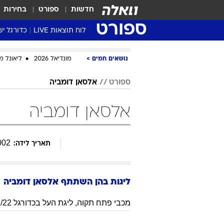
חדשות
ספורט
בחירות
ספורט
לוח תוצאות LIVE
כדורגל יש
ליגת העל Winner
נושאים חמים
מונדיאל 2026
ליאונל מ
סטט' ליגת
גביע המדי
ספורט
אלסאן דומביה
גביע הטוט
אלסאן דומביה
שגרירים
נבחרות י
ליגה לאומ
002
תאריך לידה:
ליגה א'
ליגות בהן השתתף
אלסאן
דומביה
מכבי פתח תקוה
,
ליגת העל בכדורגל 2021/22