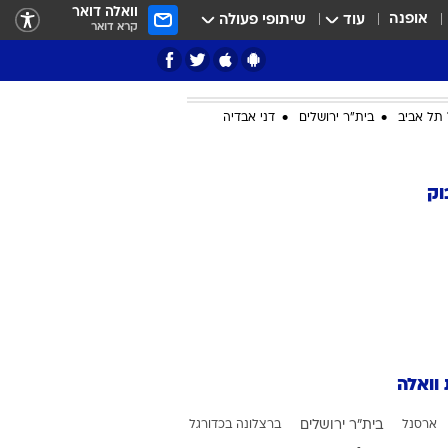
וואלה דואר
אופנה
עוד
שיתופי פעולה
קרא דואר
תל אביב
בית"ר ירושלים
דני אבדיה
ציון 3
וק
דאבל דריבל
 וואלה
י
ארסנל
בית"ר ירושלים
ברצלונה בכדורגל