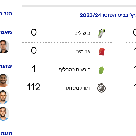
ענפים נוספים
לוח שידורים
סגל
מ
ץ'
גביע הטוטו 2023/24
החידה של ספור
ארכיון מדורים
0
מאמן
בישולים
כתבו לנו
0
אדומים
שוערי
1
הופעות כמחליף
112
דקות משחק
הגנה