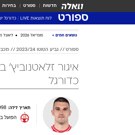
חדשות
ספורט
בחירות
ספורט
לוח תוצאות LIVE
כדורגל יש
ליגת העל Winner
נושאים חמים
מונדיאל 2026
ליאונל מ
סטט' ליגת
גביע המדי
ספורט
גביע הטוטו 2023/24
מכבי
גביע הטוט
שגרירים
נבחרות י
כדורגל
ליגה לאומ
ליגה א'
998
תאריך לידה:
הפועל ב