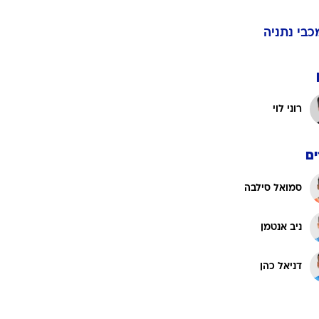
כבי נתניה
ט1
מחוץ לקווים
4-4-2
רוני לוי
משרד החוץ
רץ על הקווים
ם
ספורט בחקירה
סוגרים שנה
סמואל סילבה
מונדיאל 2014
בראש ובראשונה
ניב אנטמן
אליפות אפריקה 2015
יורו צעירות 2013
דניאל כהן
לונדון 2012
יורו 2012