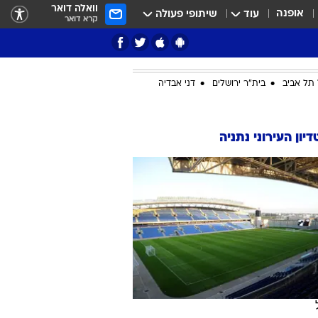
וואלה דואר
אופנה
עוד
שיתופי פעולה
קרא דואר
תל אביב
בית"ר ירושלים
דני אבדיה
ציון 3
יון העירוני נתניה
דאבל דריבל
י