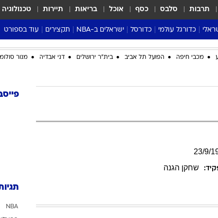
תרבות
סלבס
כסף
אוכל
בריאות
תיירות
טכנולוגיה
ראלי
כדורגל עולמי
כדורסל
ישראלים ב-NBA
תקצירים
עוד בספורט
ליגה אנגלית
ליגת העל
דני אבדיה
מונדיאל 2026
מכבי חיפה
הפועל תל אביב
בית"ר ירושלים
דני אבדיה
מנור סולומו
 העל
ליגה ספרדית
דאבל דריבל
NBA
נה
ליגה איטלקית
יורוליג וכדורסל אירופי
טבלאות
ו
ליגה גרמנית
ליגה לאומית
פודקאסטים
פייסב
ליגה צרפתית
נבחרות ישראל בכדורסל
מסכמים מחזור
שראל
ליגת האלופות
כדורסל נשים
אבא של שבת
ית
הליגה האירופית
מעל הטבעת
דרום אמריקה
סערה בממלכה
23
/
9
/
1
טניס
שחקן הגנה
יד:
טראש טוק
תגיות
ספורט אמריקא
NBA
פוקר