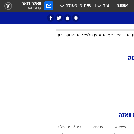
וואלה דואר
אופנה
עוד
שיתופי פעולה
קרא דואר
ן
דניאל פרץ
ענאן חלאילי
אוסקר גלוך
ציון 3
וק
דאבל דריבל
 וואלה
י
אייאקס
ארסנל
בית"ר ירושלים