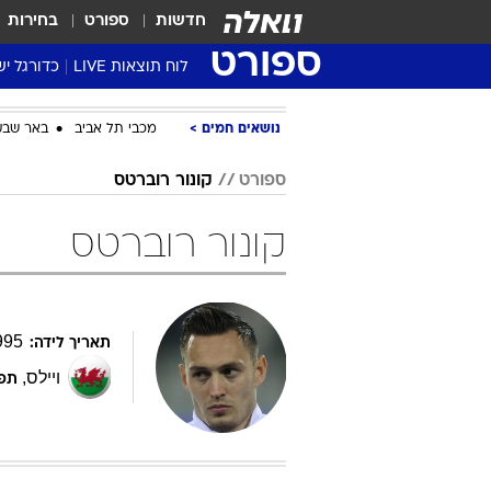
חדשות
ספורט
בחירות
ספורט
לוח תוצאות LIVE
כדורגל יש
ליגת העל Winner
נושאים חמים
מכבי תל אביב
באר שבע
סטט' ליגת
גביע המדי
ספורט
קונור רוברטס
גביע הטוט
קונור רוברטס
שגרירים
נבחרות י
ליגה לאומ
ליגה א'
995
תאריך לידה:
ויילס
,
תפק