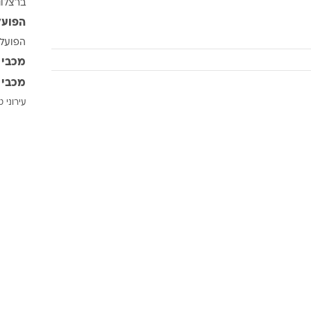
ברצלונ
ענפים נוספים
הפועל
לוח שידורים
הפועל 
החידה של ספור
מכבי 
ארכיון מדורים
מכבי 
כתבו לנו
עירוני 