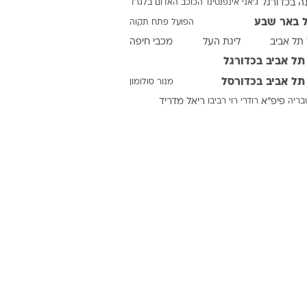
ה בכדורגל
ג'אני אינפנטינו
הכוכב האדום בלגרד
 באר שבע
הפועל פתח תקוה
תל אביב
ליגת העל
מכבי חיפה
ט1
תל אביב בכדורגל
מחוץ לקווים
תל אביב בכדורסל
מנור סולומון
4-4-2
טבריה
פיפ"א
רודרי
רוי רביבו
ריאל מדריד
משרד החוץ
רץ על הקווים
ספורט בחקירה
סוגרים שנה
מונדיאל 2014
בראש ובראשונה
אליפות אפריקה 2015
יורו צעירות 2013
לונדון 2012
יורו 2012