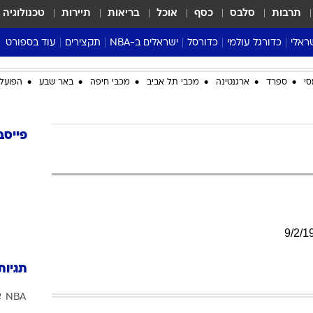
תרבות
סלבס
כסף
אוכל
בריאות
תיירות
טכנולוגיה
ראלי
כדורגל עולמי
כדורסל
ישראלים ב-NBA
תקצירים
עוד בספורט
ליגה אנגלית
ליגת העל
דני אבדיה
מונדיאל 2026
סי
ספרד
ארגנטינה
מכבי תל אביב
מכבי חיפה
באר שבע
הפועל 
 העל
ליגה ספרדית
דאבל דריבל
NBA
נה
ליגה איטלקית
יורוליג וכדורסל אירופי
טבלאות
ו
ליגה גרמנית
ליגה לאומית
פודקאסטים
פייסב
ליגה צרפתית
נבחרות ישראל בכדורסל
מסכמים מחזור
שראל
ליגת האלופות
כדורסל נשים
אבא של שבת
ית
הליגה האירופית
מעל הטבעת
דרום אמריקה
סערה בממלכה
9
/
2
/
1
טניס
טראש טוק
תגיות
ספורט אמריקא
NBA
א
פוקר