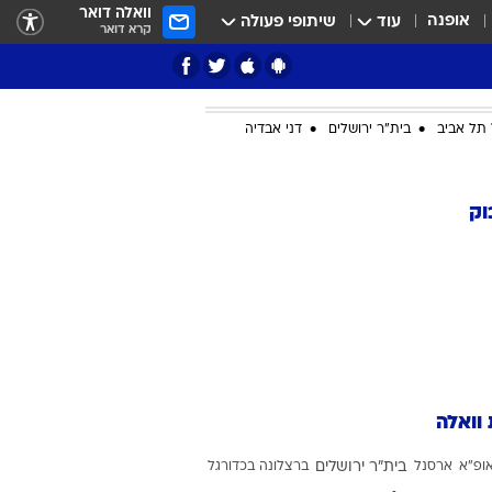
וואלה דואר
אופנה
עוד
שיתופי פעולה
קרא דואר
תל אביב
בית"ר ירושלים
דני אבדיה
ציון 3
וק
דאבל דריבל
 וואלה
י
ופ"א
ארסנל
בית"ר ירושלים
ברצלונה בכדורגל