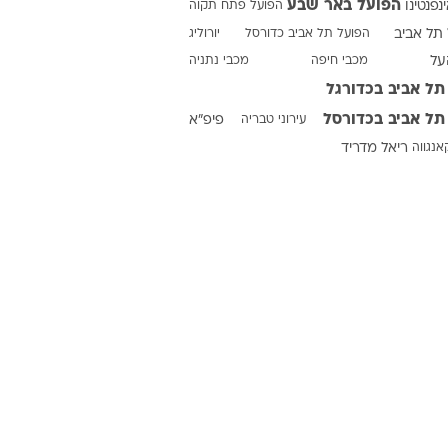
הפועל באר שבע
ינפנטינו
הפועל פתח תקוה
תל אביב
הפועל תל אביב כדורסל
יורוליג
על
מכבי חיפה
מכבי נתניה
ט1
תל אביב בכדורגל
מחוץ לקווים
תל אביב בכדורסל
עירוני טבריה
פיפ"א
4-4-2
אנגווה
ריאל מדריד
משרד החוץ
רץ על הקווים
ספורט בחקירה
סוגרים שנה
מונדיאל 2014
בראש ובראשונה
אליפות אפריקה 2015
יורו צעירות 2013
לונדון 2012
יורו 2012