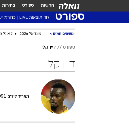
חדשות
ספורט
בחירות
ספורט
לוח תוצאות LIVE
כדורגל יש
ליגת העל Winner
נושאים חמים
מונדיאל 2026
ליאונל מ
סטט' ליגת
גביע המדי
ספורט
דיין קלי
גביע הטוט
דיין קלי
שגרירים
נבחרות י
ליגה לאומ
ליגה א'
991
תאריך לידה: