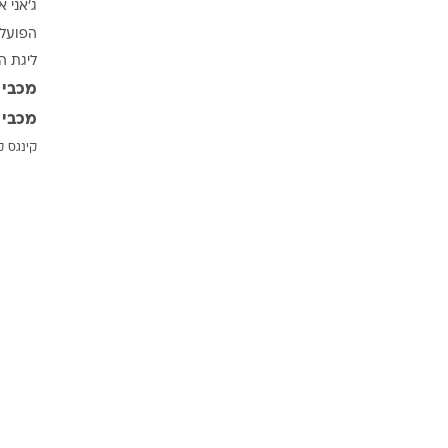
ג'אני א
ענפים נוספים
הפועל 
לוח שידורים
ליגת ה
החידה של ספור
מכבי 
ארכיון מדורים
מכבי 
כתבו לנו
קינגס ק