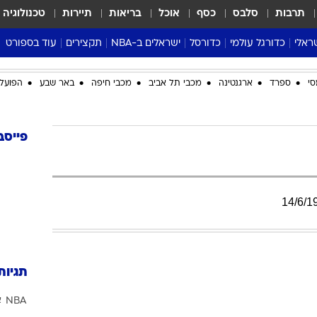
תרבות
סלבס
כסף
אוכל
בריאות
תיירות
טכנולוגיה
ראלי
כדורגל עולמי
כדורסל
ישראלים ב-NBA
תקצירים
עוד בספורט
ליגה אנגלית
ליגת העל
דני אבדיה
מונדיאל 2026
סי
ספרד
ארגנטינה
מכבי תל אביב
מכבי חיפה
באר שבע
הפועל 
 העל
ליגה ספרדית
דאבל דריבל
NBA
נה
ליגה איטלקית
יורוליג וכדורסל אירופי
טבלאות
ו
ליגה גרמנית
ליגה לאומית
פודקאסטים
פייסב
ליגה צרפתית
נבחרות ישראל בכדורסל
מסכמים מחזור
שראל
ליגת האלופות
כדורסל נשים
אבא של שבת
ית
הליגה האירופית
מעל הטבעת
14
/
6
/
1
דרום אמריקה
סערה בממלכה
טניס
טראש טוק
תגיות
ספורט אמריקא
NBA
א
פוקר