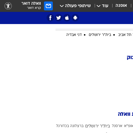
וואלה דואר
אופנה
עוד
שיתופי פעולה
קרא דואר
תל אביב
בית"ר ירושלים
דני אבדיה
ציון 3
וק
דאבל דריבל
 וואלה
י
ופ"א
ארסנל
בית"ר ירושלים
ברצלונה בכדורגל