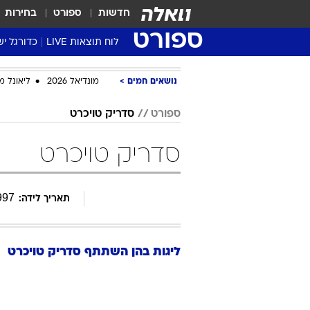
חדשות
ספורט
בחירות
ספורט
לוח תוצאות LIVE
כדורגל יש
ליגת העל Winner
נושאים חמים
מונדיאל 2026
ליאונל מ
סטט' ליגת
גביע המדי
ספורט
סדריק טויכרט
גביע הטוט
סדריק טויכרט
שגרירים
נבחרות י
ליגה לאומ
997
תאריך לידה:
ליגה א'
ליגות בהן השתתף
סדריק
טויכרט