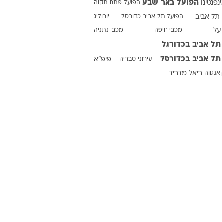
הפועל באר שבע
ינפנטינו
הפועל פתח תקוה
תל אביב
הפועל תל אביב כדורסל
יורוליג
על
מכבי חיפה
מכבי נתניה
ט1
תל אביב בכדורגל
מחוץ לקווים
תל אביב בכדורסל
עירוני טבריה
פיפ"א
4-4-2
אנגווה
ריאל מדריד
משרד החוץ
רץ על הקווים
ספורט בחקירה
סוגרים שנה
מונדיאל 2014
בראש ובראשונה
אליפות אפריקה 2015
יורו צעירות 2013
לונדון 2012
יורו 2012