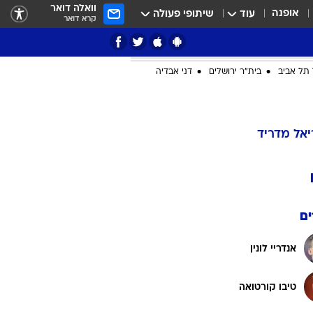
וואלה דואר
אופנה
עוד
שיתופי פעולה
קרא דואר
ציון 3
דאבל דריבל
תל אביב
בית"ר ירושלים
דני אבדיה
י
יאל מדריד