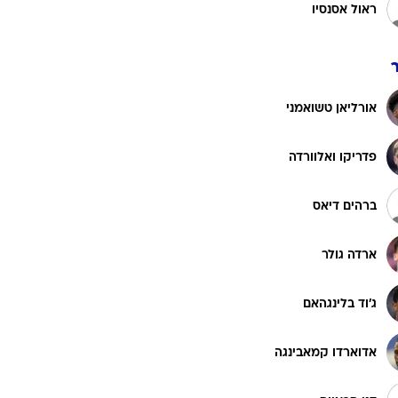
אנטוניו רודיגר
רוגבי וקריקט
גולף
חסוס ואייחו
ביליארד
תקצירים
פראן גרסיה
פרלאן מנדי
ראול אסנסיו
אורליאן טשואמני
פדריקו ואלוורדה
ברהים דיאס