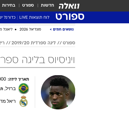
חדשות
ספורט
בחירות
ספורט
לוח תוצאות LIVE
כדורגל יש
ליגת העל Winner
סטט' ליגת
גביע המדי
גביע הטוט
שגרירים
נבחרות י
ליגה לאומ
ליגה א'
נושאים חמים
מונדיאל 2026
ליאונל מ
ספורט
ליגה ספרדית 2019/20
ריא
ויניסיוס בליגה ספרדית 2019/20 