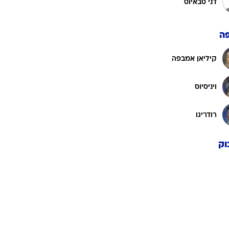
ארדה גולר
ג'וד בלינגהאם
אדוארדו קמאבינגה
דני סבאיוס
ה
קיליאן אמבפה
ויניסיוס
רודריגו