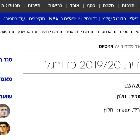
תרבות
סלבס
כסף
אוכל
בריאות
תיירות
טכנולוגיה
ראלי
כדורגל עולמי
כדורסל
ישראלים ב-NBA
תקצירים
עוד בספורט
ליגה אנגלית
ליגת העל
דני אבדיה
מונדיאל 2026
 העל
ליגה ספרדית
דאבל דריבל
NBA
נה
ליגה איטלקית
יורוליג וכדורסל אירופי
טבלאות
ו
ליגה גרמנית
ליגה לאומית
פודקאסטים
ליגה צרפתית
נבחרות ישראל בכדורסל
מסכמים מחזור
שראל
ליגת האלופות
כדורסל נשים
אבא של שבת
ית
הליגה האירופית
מעל הטבעת
דרום אמריקה
סערה בממלכה
סי
ספרד
ארגנטינה
מכבי תל אביב
מכבי חיפה
באר שבע
הפועל 
טניס
ל מדריד
ויניסיוס
טראש טוק
ספורט אמריקא
סגל
ר
כדורגל
פוקר