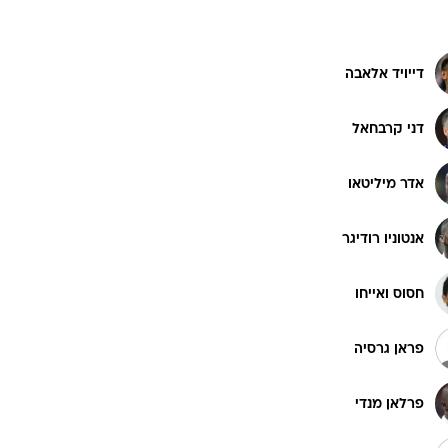
ט1
ם
מחוץ לקווים
אנדריי לונין
4-4-2
משרד החוץ
טיבו קורטואה
רץ על הקווים
ספורט בחקירה
סוגרים שנה
מונדיאל 2014
דייויד אלאבה
בראש ובראשונה
אליפות אפריקה 2015
דני קרבחאל
יורו צעירות 2013
אדר מיליטאו
לונדון 2012
יורו 2012