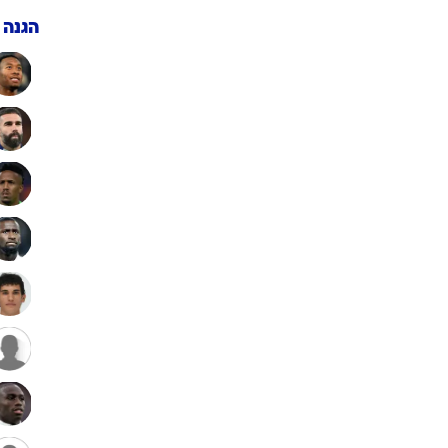
ענפים נוספים
מאמן
לוח שידורים
12
/
7
/
2
החידה של ספור
חלוץ
שוערי
קיד:
ארכיון מדורים
יד
,
חלוץ
תפקיד:
כתבו לנו
הגנה