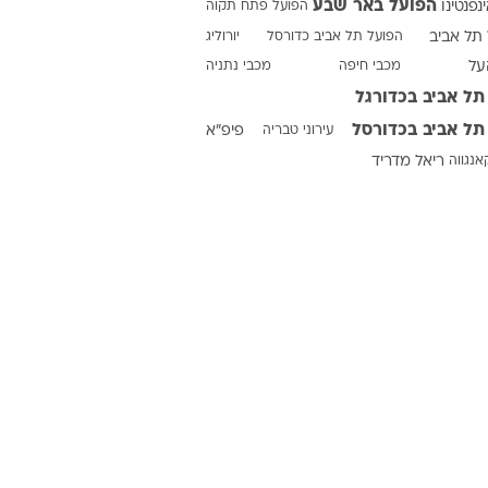
הפועל באר שבע
ינפנטינו
הפועל פתח תקוה
תל אביב
הפועל תל אביב כדורסל
יורוליג
על
מכבי חיפה
מכבי נתניה
ט1
תל אביב בכדורגל
מחוץ לקווים
תל אביב בכדורסל
עירוני טבריה
פיפ"א
4-4-2
אנגווה
ריאל מדריד
משרד החוץ
רץ על הקווים
ספורט בחקירה
סוגרים שנה
מונדיאל 2014
בראש ובראשונה
אליפות אפריקה 2015
יורו צעירות 2013
לונדון 2012
יורו 2012