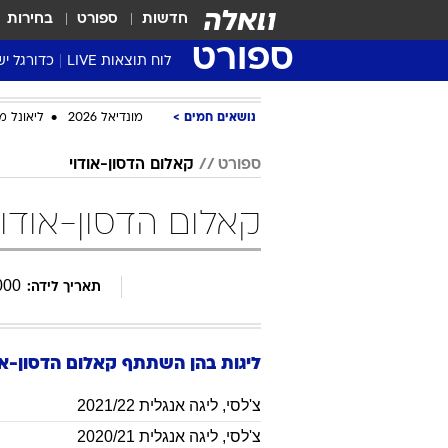
חדשות
ספורט
בחירות
ספורט
לוח תוצאות LIVE
כדורגל יש
ליגת העל Winner
נושאים חמים
מונדיאל 2026
ליאונל מ
סטט' ליגת
גביע המדי
ספורט
קאלום הדסון-אודוי
גביע הטוט
קאלום הדסון-אודוי
שגרירים
נבחרות י
ליגה לאומ
000
תאריך לידה:
ליגה א'
ליגות בהן השתתף
קאלום
הדסון-או
צ'לסי
,
ליגה אנגלית 2021/22
צ'לסי
,
ליגה אנגלית 2020/21