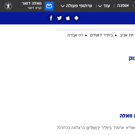
וואלה דואר
אופנה
עוד
שיתופי פעולה
קרא דואר
תל אביב
בית"ר ירושלים
דני אבדיה
ציון 3
וק
דאבל דריבל
 וואלה
י
ופ"א
ארסנל
בית"ר ירושלים
ברצלונה בכדורגל