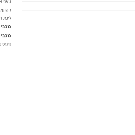
ג'אני א
ענפים נוספים
הפועל 
לוח שידורים
ליגת ה
החידה של ספור
מכבי 
ארכיון מדורים
מכבי 
כתבו לנו
קינגס ק