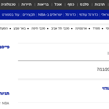
תרבות
סלבס
כסף
אוכל
בריאות
תיירות
טכנולוגיה
ראלי
כדורגל עולמי
כדורסל
ישראלים ב-NBA
תקצירים
עוד בספורט
ליגה אנגלית
ליגת העל
דני אבדיה
מונדיאל 2026
סי
ספרד
ארגנטינה
מכבי תל אביב
מכבי חיפה
באר שבע
הפועל 
 העל
ליגה ספרדית
דאבל דריבל
NBA
נה
ליגה איטלקית
יורוליג וכדורסל אירופי
טבלאות
ו
ליגה גרמנית
ליגה לאומית
פודקאסטים
פייסב
ליגה צרפתית
נבחרות ישראל בכדורסל
מסכמים מחזור
שראל
ליגת האלופות
כדורסל נשים
אבא של שבת
ית
הליגה האירופית
מעל הטבעת
7
/
11
/
2
דרום אמריקה
סערה בממלכה
טניס
דוי
טראש טוק
תגיות
ספורט אמריקא
NBA
א
פוקר