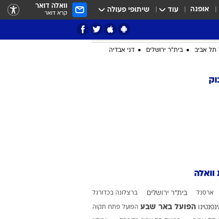
וואלה דואר
אופנה
עוד
שיתופי פעולה
קרא דואר
תל אביב
בית"ר ירושלים
דני אבדיה
וק
ציון 3
דאבל דריבל
 וואלה
ארסנל
בית"ר ירושלים
ברצלונה בכדורגל
י
הפועל באר שבע
ינפנטינו
הפועל פתח תקוה