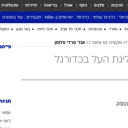
תרבות
סלבס
כסף
אוכל
בריאות
תיירות
טכנולוגיה
ראלי
כדורגל עולמי
כדורסל
ישראלים ב-NBA
תקצירים
עוד בספורט
ליגה אנגלית
ליגת העל
דני אבדיה
מונדיאל 2026
סי
ספרד
ארגנטינה
מכבי תל אביב
מכבי חיפה
באר שבע
הפועל 
 העל
ליגה ספרדית
דאבל דריבל
NBA
סקציה נס ציונה
אנז' פרדי פלומן
נה
ליגה איטלקית
יורוליג וכדורסל אירופי
טבלאות
פייסב
ו
ליגה גרמנית
ליגה לאומית
פודקאסטים
ליגת העל בכדורגל
ליגה צרפתית
נבחרות ישראל בכדורסל
מסכמים מחזור
שראל
ליגת האלופות
כדורסל נשים
אבא של שבת
ית
הליגה האירופית
מעל הטבעת
דרום אמריקה
סערה בממלכה
טניס
תגיות
2
/
3
/
1
טראש טוק
NBA
ספורט אמריקא
ג'אני א
פוקר