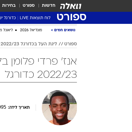
חדשות
ספורט
בחירות
ספורט
לוח תוצאות LIVE
כדורגל יש
ליגת העל Winner
נושאים חמים
מונדיאל 2026
ליאונל מ
סטט' ליגת
ספורט
ליגת העל בכדורגל 2022/23
גביע המדי
גביע הטוט
אנז' פרדי פלומן ב
שגרירים
2022/23 כדורגל
נבחרות י
ליגה לאומ
ליגה א'
995
תאריך לידה: