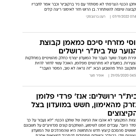
חקן הכנף הצרפתי לא מסתדר עם ניר ברקוביץ' וכבר אמר לחבריו
קבוצה שינסה להשתחרר. בן הרוש חזר לאימוני ריצה קלים
07:42 07/11/
רענן ברנובסקי
וסי מזרחי סיכם כמאמן קבוצת
נוער של בית"ר ירושלים
גירת מעגל: שוער העבר של המועדון יצורף כחלק מהשינויים במחלקות
עירות. במועדון לא מתרגשים מפלומן, האוכל עשוי לחזור להיות
תוקצב החל מהשבוע הבא: "זה נראה לא טוב, המסר הועבר"
04:58 21/05/
אופיר סער
ית"ר ירושלים: אנז' פרדי פלומן
זרק מהאימון, חשש במועדון בצל
קיצוצים
צוות המקצועי לא אהבו את הגישה של שחקן הכנף: "לא נעבור על כך
דר היום". עובדים זומנו לשימוע, השחקנים קונים סנדוויצ'ים על חשבונם
חוששים מהסכם קיצוץ חדש והתחושה היא שהמהלכים של המועדון
יצוניים מדי. בבית"ר ירושלים מתחילים להתרגל למציאות אחרת