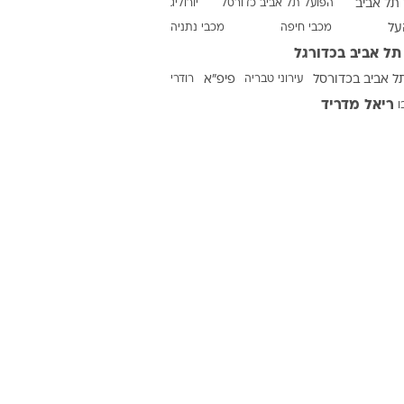
תל אביב
הפועל תל אביב כדורסל
יורוליג
על
מכבי חיפה
מכבי נתניה
תל אביב בכדורגל
ט1
ל אביב בכדורסל
עירוני טבריה
פיפ"א
רודרי
מחוץ לקווים
ריאל מדריד
ו
4-4-2
משרד החוץ
רץ על הקווים
ספורט בחקירה
סוגרים שנה
מונדיאל 2014
בראש ובראשונה
אליפות אפריקה 2015
יורו צעירות 2013
לונדון 2012
יורו 2012