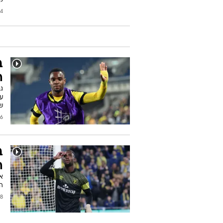
2020
ב
ה
ג
ע
ש
2020
ב
ה
הס
2020