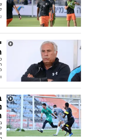
ש
ל
2022
י
ה
ס
הצ
מ
2020
ב
נ
ה
ב
לס
ו
ק