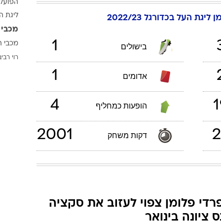
הפועל 
ענפים נוספים
ליגת ה
ן
ליגת העל בכדורגל 2022/23
לוח שידורים
מכבי 
החידה של ספור
1
מכבי ת
בישולים
ארכיון מדורים
רוי רביב
כתבו לנו
1
אדומים
4
1
הופעות כמחליף
2001
2
דקות משחק
רדי פלומן צפוי לעזוב את סקציה
ס ציונה בינואר