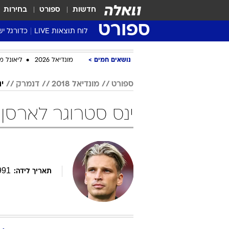
חדשות
ספורט
בחירות
ספורט
לוח תוצאות LIVE
כדורגל יש
ליגת העל Winner
נושאים חמים
מונדיאל 2026
ליאונל מ
סטט' ליגת
גביע המדי
ספורט
מונדיאל 2018
דנמרק
י
גביע הטוט
ינס סטרוגר לארסן במונדיא
שגרירים
נבחרות י
ליגה לאומ
ליגה א'
991
תאריך לידה: