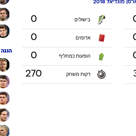
רסן
מונדיאל 2018
ענפים נוספים
לוח שידורים
0
בישולים
החידה של ספור
ארכיון מדורים
0
אדומים
כתבו לנו
הגנה
0
הופעות כמחליף
270
דקות משחק