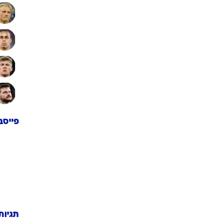
פייסב
תגיות