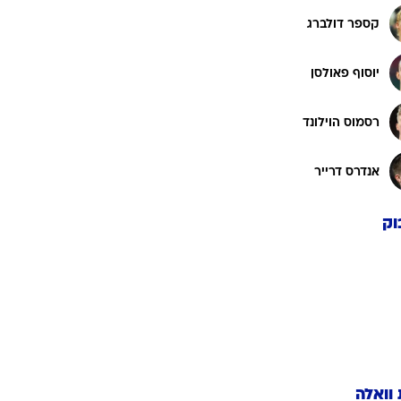
קספר דולברג
יוסוף פאולסן
רסמוס הוילונד
אנדרס דרייר
וק
 וואלה