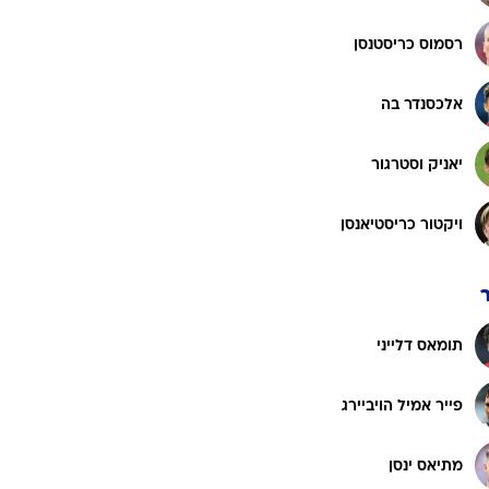
רוגבי וקריקט
גולף
רסמוס כריסטנסן
ביליארד
אלכסנדר בה
תקצירים
יאניק וסטרגור
ויקטור כריסטיאנסן
תומאס דלייני
פייר אמיל הויביירג
מתיאס ינסן