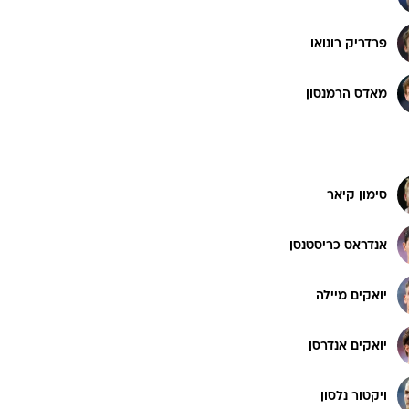
פרדריק רונואו
ט1
מחוץ לקווים
מאדס הרמנסון
4-4-2
משרד החוץ
רץ על הקווים
סימון קיאר
ספורט בחקירה
סוגרים שנה
אנדראס כריסטנסן
מונדיאל 2014
בראש ובראשונה
יואקים מיילה
אליפות אפריקה 2015
יורו צעירות 2013
יואקים אנדרסן
לונדון 2012
יורו 2012
ויקטור נלסון