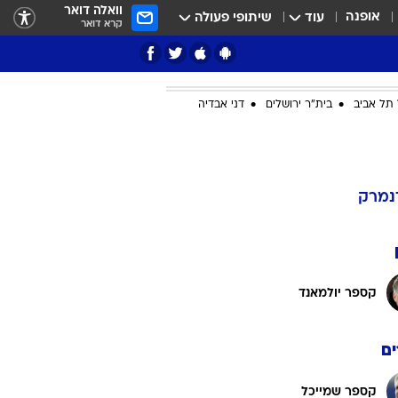
וואלה דואר
אופנה
עוד
שיתופי פעולה
קרא דואר
תל אביב
בית"ר ירושלים
דני אבדיה
ציון 3
דאבל דריבל
נמרק
קספר יולמאנד
ם
י
קספר שמייכל