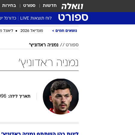
חדשות
ספורט
בחירות
ספורט
לוח תוצאות LIVE
כדורגל יש
ליגת העל Winner
נושאים חמים
מונדיאל 2026
ליאונל מ
סטט' ליגת
ספורט
נמניה ראדוניץ'
גביע המדי
גביע הטוט
נמניה ראדוניץ'
שגרירים
נבחרות י
ליגה לאומ
ליגה א'
996
תאריך לידה:
ליגות בהן השתתף
נמניה
ראדוניץ'