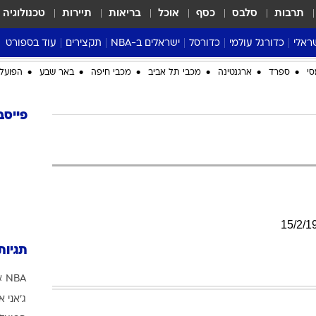
תרבות
סלבס
כסף
אוכל
בריאות
תיירות
טכנולוגיה
ראלי
כדורגל עולמי
כדורסל
ישראלים ב-NBA
תקצירים
עוד בספורט
ליגה אנגלית
ליגת העל
דני אבדיה
מונדיאל 2026
סי
ספרד
ארגנטינה
מכבי תל אביב
מכבי חיפה
באר שבע
הפועל 
 העל
ליגה ספרדית
דאבל דריבל
NBA
נה
ליגה איטלקית
יורוליג וכדורסל אירופי
טבלאות
פייסב
ו
ליגה גרמנית
ליגה לאומית
פודקאסטים
ליגה צרפתית
נבחרות ישראל בכדורסל
מסכמים מחזור
שראל
ליגת האלופות
כדורסל נשים
אבא של שבת
ית
הליגה האירופית
מעל הטבעת
דרום אמריקה
סערה בממלכה
15
/
2
/
1
טניס
תגיות
טראש טוק
NBA
א
ספורט אמריקא
ג'אני א
פוקר