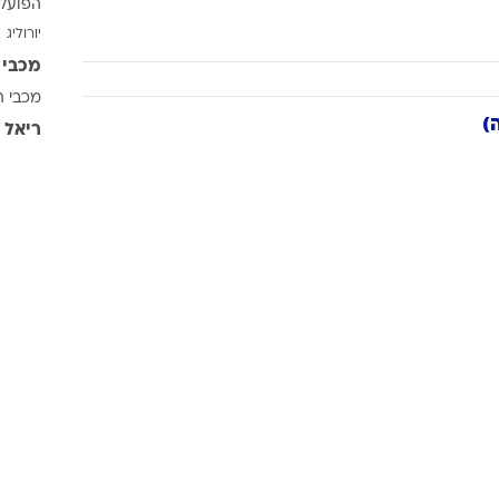
הפועל 
ענפים נוספים
יורוליג
לוח שידורים
מכבי 
החידה של ספור
מכבי ת
ארכיון מדורים
)
ריאל 
כתבו לנו