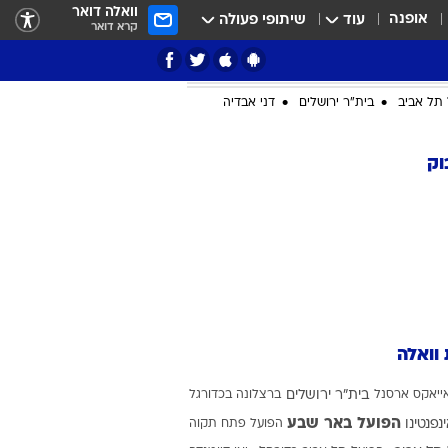
וואלה דואר
אופנה
עוד
שיתופי פעולה
קרא דואר
תל אביב
בית"ר ירושלים
דני אבדיה
וק
ציון 3
דאבל דריבל
 וואלה
ייאקס
ארסנל
בית"ר ירושלים
ברצלונה בכדורגל
י
הפועל באר שבע
ינפנטינו
הפועל פתח תקוה