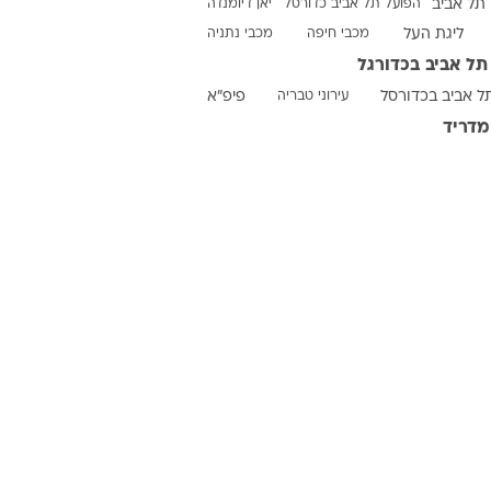
תל אביב
הפועל תל אביב כדורסל
יאן דיומנדה
ליגת העל
מכבי חיפה
מכבי נתניה
תל אביב בכדורגל
ט1
ל אביב בכדורסל
עירוני טבריה
פיפ"א
מחוץ לקווים
מדריד
4-4-2
משרד החוץ
רץ על הקווים
ספורט בחקירה
סוגרים שנה
מונדיאל 2014
בראש ובראשונה
אליפות אפריקה 2015
יורו צעירות 2013
לונדון 2012
יורו 2012