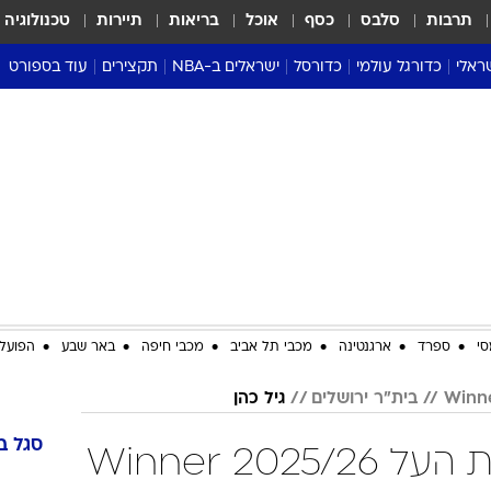
תרבות
סלבס
כסף
אוכל
בריאות
תיירות
טכנולוגיה
ראלי
כדורגל עולמי
כדורסל
ישראלים ב-NBA
תקצירים
עוד בספורט
ליגה אנגלית
ליגת העל
דני אבדיה
מונדיאל 2026
 העל
ליגה ספרדית
דאבל דריבל
NBA
נה
ליגה איטלקית
יורוליג וכדורסל אירופי
טבלאות
ו
ליגה גרמנית
ליגה לאומית
פודקאסטים
ליגה צרפתית
נבחרות ישראל בכדורסל
מסכמים מחזור
שראל
ליגת האלופות
כדורסל נשים
אבא של שבת
ית
הליגה האירופית
מעל הטבעת
דרום אמריקה
סערה בממלכה
סי
ספרד
ארגנטינה
מכבי תל אביב
מכבי חיפה
באר שבע
הפועל 
טניס
בית"ר ירושלים
גיל כהן
טראש טוק
ספורט אמריקא
סגל
ב
גיל כהן בטבלת ליגת העל 2025/26 Winner
פוקר