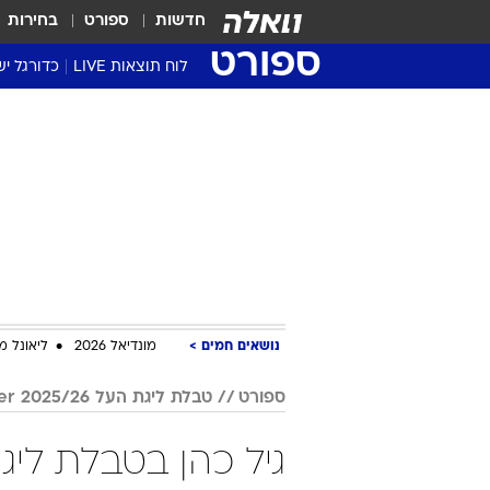
חדשות
ספורט
בחירות
ספורט
לוח תוצאות LIVE
כדורגל יש
ליגת העל Winner
סטט' ליגת
גביע המדי
גביע הטוט
שגרירים
נבחרות י
ליגה לאומ
ליגה א'
נושאים חמים
מונדיאל 2026
ליאונל מ
ספורט
טבלת ליגת העל 2025/26 Winner