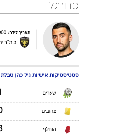
כדורגל
000
תאריך לידה:
בית"ר יר
סטטיסטיקות אישיות
גיל
כהן
טבלת ליגת ה
1
שערים
0
צהובים
3
הוחלף