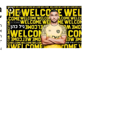
ג
"
ה
אש
ה
"
2024