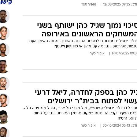
קישור
: 09:35 12/08/2025
אופיר סער
יכוי נמוך שגיל כהן ישותף בשני
משחקים הראשונים באירופה
ית"ר ירושלים מתכוננת למשחק ההכנה האחרון במחנה האימון הערב
09:00 14/07/
אופיר סער
יל כהן בספק לחדרה, ליאל דרעי
שוי לפתוח בבית"ר ירושלים
גן בלם בית"ר ירושלים, שנפצע מול מכבי תל אביב, סובל ממתיחה קלה.
בלם הצעיר יקבל הזדמנות במקום מרסלן המורחק. וגם: על החוב
יוואי גרסיה
: 05:43 30/10/2024
אופיר סער