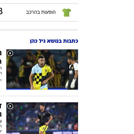
8
הופעות בהרכב
כתבות בנושא גיל כהן
ג
ה
הצ
רא
/2025
ד
ג
ע
הל
יפ