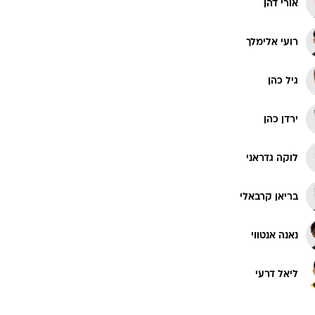
אורי דהן
רוגבי וקריקט
גולף
רועי אלימלך
ביליארד
תקצירים
גיל כהן
ירדן כהן
לוקה גדראני
בריאן קרבאלי
נאנה אנטווי
ליאל דרעי