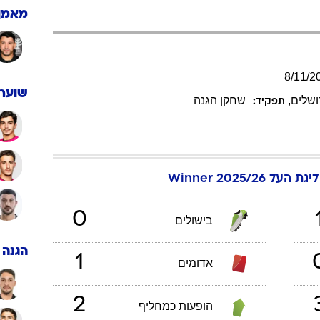
ענפים נוספים
מאמן
לוח שידורים
החידה של ספור
ארכיון מדורים
8
/
11
/
2
כתבו לנו
שוערי
ושלים
,
שחקן הגנה
תפקיד:
על 2025/26 Winner
0
בישולים
הגנה
1
אדומים
2
הופעות כמחליף