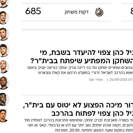
685
דקות משחק
יל כהן צפוי להיעדר בשבת, מי
שחקן המפתיע שיפתח בבית"ר?
הובים-שחורים ישחקו נגד בני ריינה וברק יצחקי כנראה יעניק צ'אנס
שון בהרכב לאביאל זרגרי. במועדון הרגיעו את קאלו וטבארש
07:11 25/09
אופיר סער
ור מיכה הפצוע לא יטוס עם בית"ר,
יל כהן צפוי לפתוח בהרכב
וד בשורה מאכזבת לברק יצחקי, שמחפש פתרונות בהרכב לגומלין מול
טבים, ויקווה שכהן ישתלב טוב יותר עם דהן או קרבאלי. קאני או חוגי
תחו במקום שועה הפצוע (חמישי, 20:30, ספורט1)