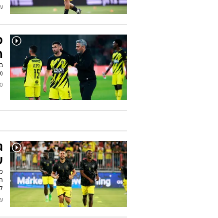
עודכן
ס
ה
ב
(18:30, ספורט4). וגם: מה עם אילון אלמוג ושון וייסמן?
2025
ג
ע
מ
ה
לל
עודכן