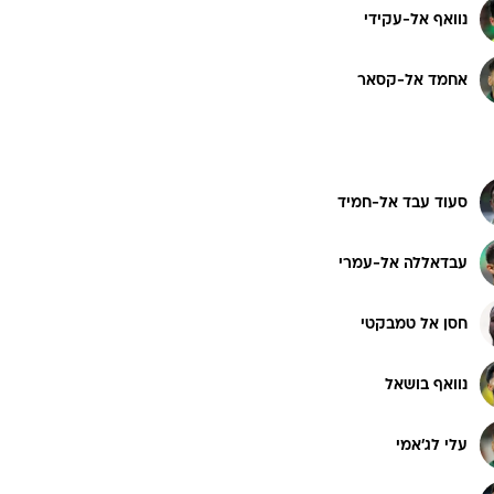
נוואף אל-עקידי
ט1
אחמד אל-קסאר
מחוץ לקווים
4-4-2
משרד החוץ
סעוד עבד אל-חמיד
רץ על הקווים
ספורט בחקירה
עבדאללה אל-עמרי
סוגרים שנה
מונדיאל 2014
חסן אל טמבקטי
בראש ובראשונה
אליפות אפריקה 2015
נוואף בושאל
יורו צעירות 2013
לונדון 2012
עלי לג'אמי
יורו 2012