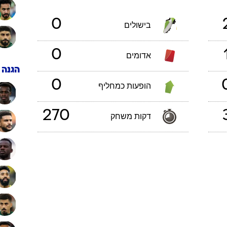
ענפים נוספים
לוח שידורים
0
בישולים
החידה של ספור
ארכיון מדורים
0
אדומים
כתבו לנו
הגנה
0
הופעות כמחליף
270
דקות משחק