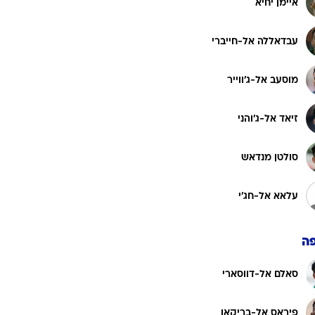
איימן יחיא
עבדאללה אל-חייברי
מוסעב אל-ג'ווייר
זיאד אל-ג'והני
סולטן מנדאש
עלאא אל-חג'י
ה
סאלם אל-דווסארי
פיראס אל-בריקאן