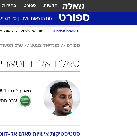
חדשות
ספורט
בחירות
ספורט
לוח תוצאות LIVE
כדורגל יש
ליגת העל Winner
נושאים חמים
מונדיאל 2026
ליאונל מ
סטט' ליגת
ספורט
מונדיאל 2022
ערב הסעודי
גביע המדי
גביע הטוט
סאלם אל-דווסארי במונדיא
שגרירים
נבחרות י
ליגה לאומ
991
תאריך לידה:
ליגה א'
ערב הסע
סטטיסטיקות אישיות
סאלם
אל-דווס