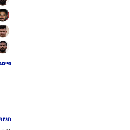
פייסב
תגיות