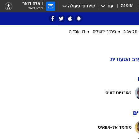
וואלה דואר
אופנה
עוד
שיתופי פעולה
קרא דואר
תל אביב
בית"ר ירושלים
דני אבדיה
ציון 3
רב הסעודית
דאבל דריבל
גאורגיוס דוניס
ם
י
מוחמד אל-אוואיס