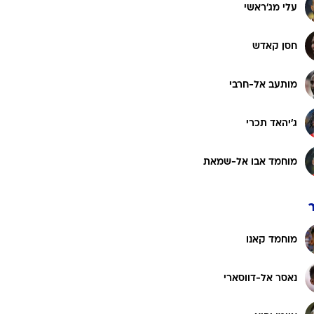
רוגבי וקריקט
עלי מג'ראשי
גולף
חסן קאדש
ביליארד
תקצירים
מותעב אל-חרבי
ג'יהאד תכרי
מוחמד אבו אל-שמאת
מוחמד קאנו
נאסר אל-דווסארי