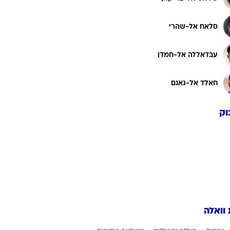
סלאח אל-שהרי
עבדאללה אל-חמדן
חאלד אל-גאנם
וק
 וואלה