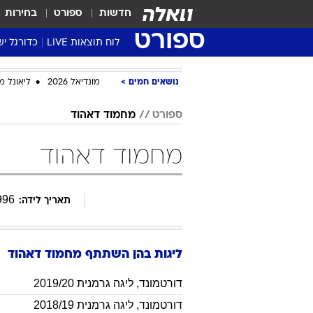
חדשות
ספורט
בחירות
ספורט
לוח תוצאות LIVE
כדורגל יש
ליגת העל Winner
נושאים חמים
מונדיאל 2026
ליאונל מ
סטט' ליגת
גביע המדי
ספורט
מחמוד דאהוד
גביע הטוט
מחמוד דאהוד
שגרירים
נבחרות י
ליגה לאומ
996
תאריך לידה:
ליגה א'
ליגות בהן השתתף
מחמוד
דאהוד
דורטמונד
,
ליגה גרמנית 2019/20
דורטמונד
,
ליגה גרמנית 2018/19