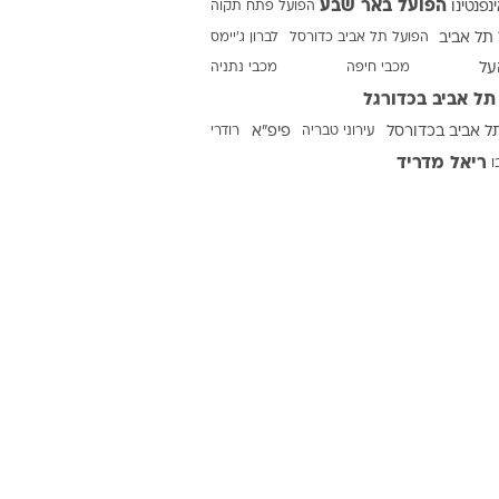
הפועל באר שבע
ינפנטינו
הפועל פתח תקוה
תל אביב
הפועל תל אביב כדורסל
לברון ג'יימס
על
מכבי חיפה
מכבי נתניה
ט1
תל אביב בכדורגל
מחוץ לקווים
ל אביב בכדורסל
עירוני טבריה
פיפ"א
רודרי
4-4-2
ריאל מדריד
ו
משרד החוץ
רץ על הקווים
ספורט בחקירה
סוגרים שנה
מונדיאל 2014
בראש ובראשונה
אליפות אפריקה 2015
יורו צעירות 2013
לונדון 2012
יורו 2012