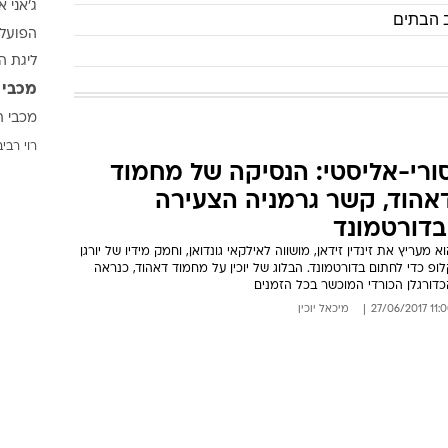
ג'אני א
ענפים נוספים
הפועל 
לוח שידורים
ליגת ה
החידה של ספור
מכבי 
ארכיון מדורים
מכבי ת
כתבו לנו
רוי רביב
ורי-אליסטי: הנסיקה של מחמוד
אהוד, קשר גרמניה הצעירה
בדורטמונד
א מעריץ את זינדין זידאן, מושווה לאילקאי גונדואן, וחמק מידיו של יורגן
ופ כדי לחתום בדורטמונד. הבלוג של יוכין על מחמוד דאהוד, כנראה
כדורגלן הכורדי המוכשר בכל הזמנים
11:00 27/06/
מיכאל יוכין