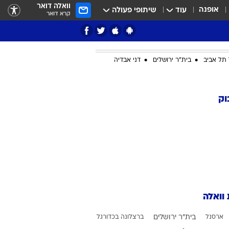
וואלה דואר
אופנה
עוד
שיתופי פעולה
קרא דואר
תל אביב
בית"ר ירושלים
דני אבדיה
ציון 3
וק
דאבל דריבל
 וואלה
י
ארסנל
בית"ר ירושלים
ברצלונה בכדורגל