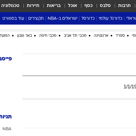
תרבות
סלבס
כסף
אוכל
בריאות
תיירות
טכנולוגיה
ראלי
כדורגל עולמי
כדורסל
ישראלים ב-NBA
תקצירים
עוד בספורט
ליגה אנגלית
ליגת העל
דני אבדיה
מונדיאל 2026
סי
ספרד
ארגנטינה
מכבי תל אביב
מכבי חיפה
באר שבע
הפועל 
 העל
ליגה ספרדית
דאבל דריבל
NBA
נה
ליגה איטלקית
יורוליג וכדורסל אירופי
טבלאות
ו
ליגה גרמנית
ליגה לאומית
פודקאסטים
פייסב
ליגה צרפתית
נבחרות ישראל בכדורסל
מסכמים מחזור
שראל
ליגת האלופות
כדורסל נשים
אבא של שבת
ית
הליגה האירופית
מעל הטבעת
1
/
1
/
1
דרום אמריקה
סערה בממלכה
טניס
טראש טוק
תגיות
ספורט אמריקא
NBA
פוקר