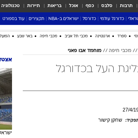
תרבות
סלבס
כסף
אוכל
בריאות
תיירות
טכנולוגיה
ראלי
כדורגל עולמי
כדורסל
ישראלים ב-NBA
תקצירים
עוד בספורט
ליגה אנגלית
ליגת העל
דני אבדיה
מונדיאל 2026
סי
ספרד
ארגנטינה
מכבי תל אביב
מכבי חיפה
באר שבע
הפועל 
 העל
ליגה ספרדית
דאבל דריבל
NBA
נה
ליגה איטלקית
יורוליג וכדורסל אירופי
טבלאות
מכבי חיפה
מוחמד אבו פאני
ו
ליגה גרמנית
ליגה לאומית
פודקאסטים
אצטדי
ליגת העל בכדורגל
ליגה צרפתית
נבחרות ישראל בכדורסל
מסכמים מחזור
שראל
ליגת האלופות
כדורסל נשים
אבא של שבת
ית
הליגה האירופית
מעל הטבעת
דרום אמריקה
סערה בממלכה
טניס
27
/
4
/
1
טראש טוק
שחקן קישור
פקיד:
ספורט אמריקא
פוקר
ישראל