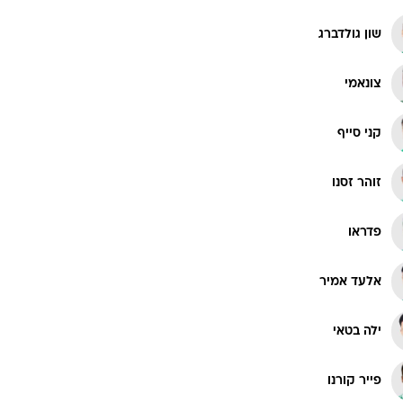
רוגבי וקריקט
שון גולדברג
גולף
ביליארד
צונאמי
תקצירים
קני סייף
זוהר זסנו
פדראו
אלעד אמיר
ילה בטאי
פייר קורנו