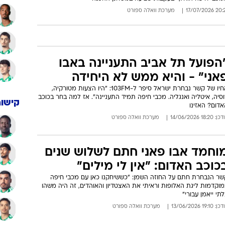
20:21 17/07/
מערכת וואלה ספורט
הפועל תל אביב התעניינה באבו
אני" - והיא ממש לא היחידה
אחיו של קשר נבחרת ישראל סיפר ל-103FM: "היו הצעות מטורקיה,
סיה, איטליה ואנגליה. מכבי חיפה תמיד התעניינה". אז למה בחר בכוכב
קישור
דום? האזינו
: 18:20 14/06/2026
מערכת וואלה ספורט
וחמד אבו פאני חתם לשלוש שנים
כוכב האדום: "אין לי מילים"
שר הנבחרת חתם על החוזה השמן: "כששיחקנו כאן עם מכבי חיפה
וקדמות ליגת האלופות וראיתי את האצטדיון והאוהדים, זה היה משהו
תי ייאמן עבורי"
: 19:10 13/06/2026
מערכת וואלה ספורט