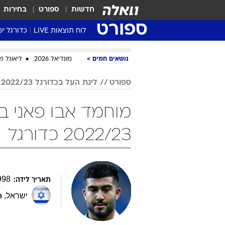
חדשות
ספורט
בחירות
ספורט
לוח תוצאות LIVE
כדורגל יש
ליגת העל Winner
נושאים חמים
מונדיאל 2026
ליאונל מ
סטט' ליגת
גביע המדי
ספורט
ליגת העל בכדורגל 2022/23
גביע הטוט
מוחמד אבו פאני ב
שגרירים
נבחרות י
2022/23 כדורגל
ליגה לאומ
ליגה א'
998
תאריך לידה:
ישראל
,
ת