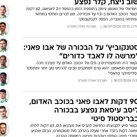
וב ניצח, קלר נפצע
הישראלי של גאנגוון צימק בתוספת הזמן בהפסד 2:1 לאניאנג, 62 דקות
לקשר הכוכב האדום ב-1:3 על וויבודינה, מגן דברצן הוחלף במחזור
פתיחה בהונגריה, הפסד לקניקובסקי
: 20:10 26/07/2026
מערכת וואלה ספורט
טנקוביץ' על הבכורה של אבו פאני:
מרשה לו לאבד כדורים"
הקשר היה מהמצטיינים ב-0:5 של הכוכב האדום על מצ'בה וזכה
שבחים ממאמנו: "הוא גורם לשחקנים סביבו להרגיש טוב יותר ומתפקד
ליימייקר קלאסי"
11:34 18/07
מערכת וואלה ספורט
90 דקות לאבו פאני בכוכב האדום,
יסב עיסאת נפצע בבכורה
בריסטול סיטי
הקשר סייע לקבוצתו החדשה להביס את מצ'באן 0:5, 63 דקות ללויזו.
מונה דקות בלבד אחרי שעלה בהרכב מול סטוקפורט, הבלם שהגיע
מכבי חיפה הוחלף בעקבות פציעה במשחק ההכנה