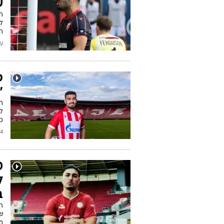
ש
ה
עודכן
ס
"
ל
כפ
/2026
ל
ב
ש
מ