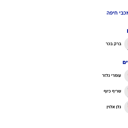
כבי חיפה
ט1
מחוץ לקווים
4-4-2
ברק בכר
משרד החוץ
רץ על הקווים
ם
ספורט בחקירה
סוגרים שנה
עומרי גלזר
מונדיאל 2014
בראש ובראשונה
שריף כיוף
אליפות אפריקה 2015
יורו צעירות 2013
גלן אלוין
לונדון 2012
יורו 2012