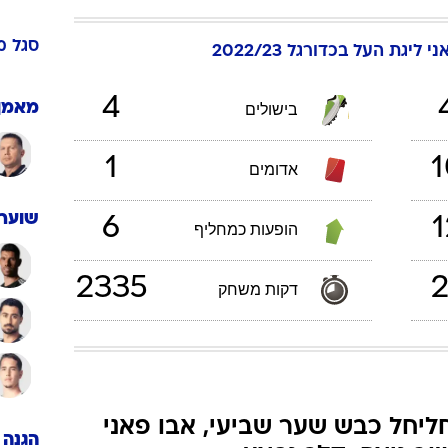
ענפים נוספים
לוח שידורים
סגל
מ
ני
ליגת העל בכדורגל 2022/23
החידה של ספור
ארכיון מדורים
4
מאמן
בישולים
כתבו לנו
1
1
אדומים
שוערי
6
1
הופעות כמחליף
2335
2
דקות משחק
ליחל כבש שער שביעי, אבו פאני
הגנה