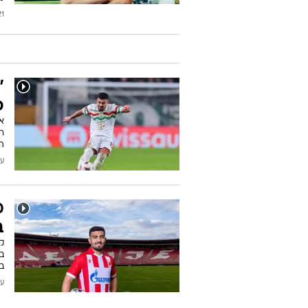
2026
"
פ
רו
הא
עודכן
מ
ב
ק
במ
בל
עודכן