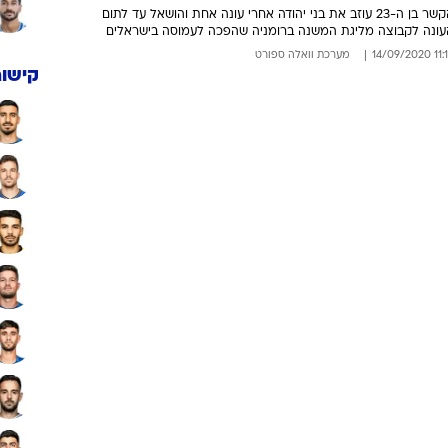
32
דקות משחק
שראלי חמישי ברומניה: איתן
לבלום חתם במיאובני
הקשר בן ה-23 עוזב את בני יהודה אחרי עונה אחת והושאל עד לתום
עונה לקבוצה מליגת המשנה ברומניה שהפכה לעמוסה בישראלים
11:12 14/09
מערכת וואלה ספורט
קישור