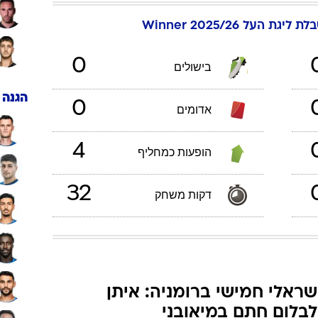
ענפים נוספים
מאמן
לוח שידורים
החידה של ספור
ארכיון מדורים
27
/
2
/
1
כתבו לנו
שוערי
בריה
,
שחקן קישור
תפקיד:
ת ליגת העל 2025/26 Winner
0
בישולים
הגנה
0
אדומים
4
הופעות כמחליף