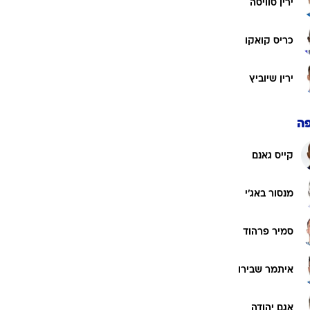
דוד קלטינס
ניב גוטליב
גיא חדידה
ירין סוויסה
כריס קואקו
ירין שיוביץ
ה
קייס גאנם