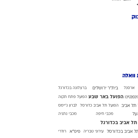
מנסור באג'י
סמיר פרהוד
איתמר שבירו
אגם יהודה
וק