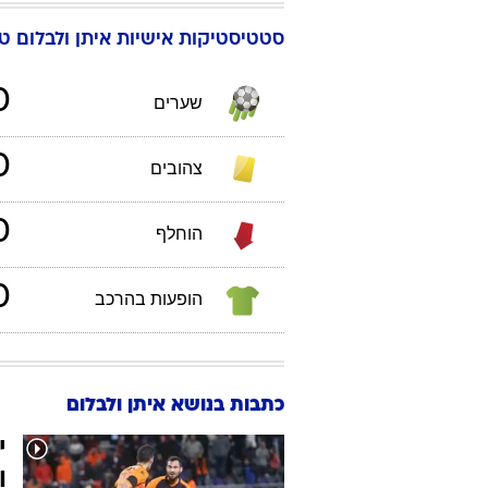
Winner כדורגל
997
תאריך לידה:
עירוני ט
סטטיסטיקות אישיות
איתן
ולבלום
טבל
0
שערים
0
צהובים
0
הוחלף