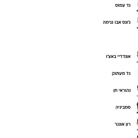
אלירן חודדה
ט1
מחוץ לקווים
4-4-2
ם
משרד החוץ
עידו שרון
רץ על הקווים
ספורט בחקירה
גד עמוס
סוגרים שנה
מונדיאל 2014
ג'ונס אבו גנימה
בראש ובראשונה
אליפות אפריקה 2015
יורו צעירות 2013
אונדז'יי באצ'ו
לונדון 2012
יורו 2012