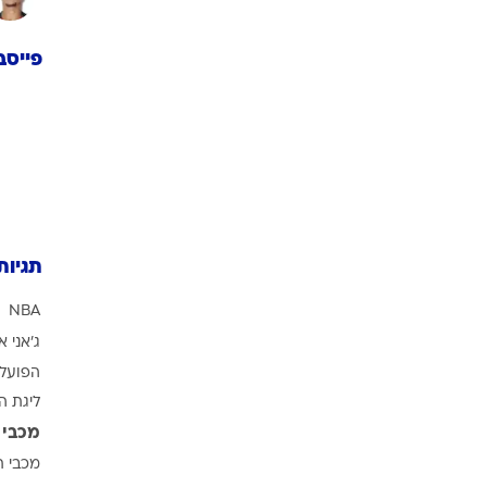
פייסב