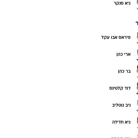
גל מעתוק
רוגבי וקריקט
גולף
נהוראי חן
ביליארד
תקצירים
סמביניה
רון אונגר
גיא סנקר
פיראס אבו עקל
ארי כהן
בר כהן