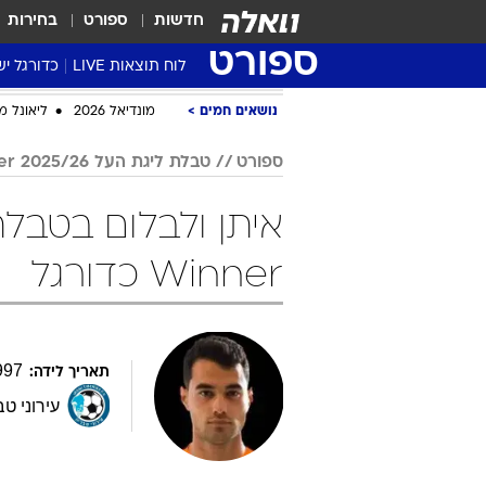
חדשות
ספורט
בחירות
ספורט
לוח תוצאות LIVE
כדורגל יש
ליגת העל Winner
סטט' ליגת
גביע המדי
גביע הטוט
שגרירים
נבחרות י
ליגה לאומ
ליגה א'
נושאים חמים
מונדיאל 2026
ליאונל מ
ספורט
טבלת ליגת העל 2025/26 Winner