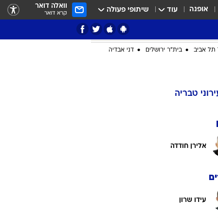
וואלה דואר
אופנה
עוד
שיתופי פעולה
קרא דואר
ציון 3
דאבל דריבל
תל אביב
בית"ר ירושלים
דני אבדיה
י
ירוני טבריה