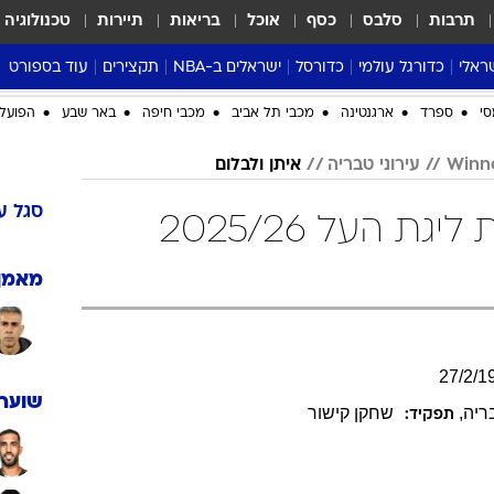
תרבות
סלבס
כסף
אוכל
בריאות
תיירות
טכנולוגיה
ראלי
כדורגל עולמי
כדורסל
ישראלים ב-NBA
תקצירים
עוד בספורט
ליגה אנגלית
ליגת העל
דני אבדיה
מונדיאל 2026
 העל
ליגה ספרדית
דאבל דריבל
NBA
נה
ליגה איטלקית
יורוליג וכדורסל אירופי
טבלאות
ו
ליגה גרמנית
ליגה לאומית
פודקאסטים
ליגה צרפתית
נבחרות ישראל בכדורסל
מסכמים מחזור
שראל
ליגת האלופות
כדורסל נשים
אבא של שבת
ית
הליגה האירופית
מעל הטבעת
דרום אמריקה
סערה בממלכה
סי
ספרד
ארגנטינה
מכבי תל אביב
מכבי חיפה
באר שבע
הפועל 
טניס
עירוני טבריה
איתן ולבלום
טראש טוק
ספורט אמריקא
סגל
ע
איתן ולבלום בטבלת ליגת העל 2025/26
פוקר