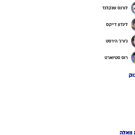
לורנס שנקלנד
לינדון דייקס
ג'ורג' הירסט
רוס סטיוארט
וק
 וואלה