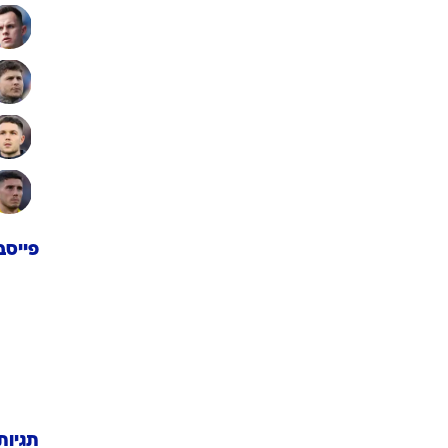
פייסב
תגיות