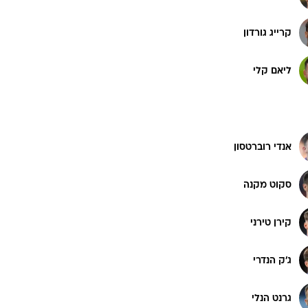
קרייג גורדון
ט1
מחוץ לקווים
ליאם קלי
4-4-2
משרד החוץ
רץ על הקווים
אנדי רוברטסון
ספורט בחקירה
סוגרים שנה
סקוט מקנה
מונדיאל 2014
בראש ובראשונה
קירן טירני
אליפות אפריקה 2015
יורו צעירות 2013
ג'ק הנדרי
לונדון 2012
יורו 2012
גרנט הנלי