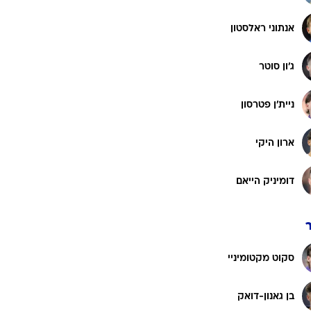
רוגבי וקריקט
גולף
אנתוני ראלסטון
ביליארד
ג'ון סוטר
תקצירים
ניית'ן פטרסון
ארון היקי
דומיניק הייאם
סקוט מקטומיניי
בן גאנון-דואק