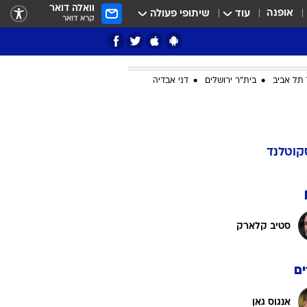
וואלה דואר
אופנה
עוד
שיתופי פעולה
קרא דואר
תל אביב
בית"ר ירושלים
דני אבדיה
ציון 3
דאבל דריבל
קוטלנד
סטיב קלארק
ם
י
אנגוס גאן