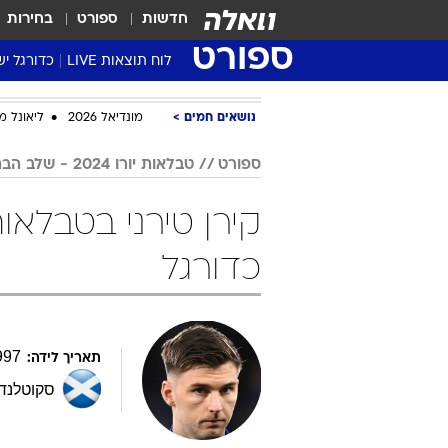
חדשות
ספורט
בחירות
ספורט
לוח תוצאות LIVE
כדורגל יש
ליגת העל Winner
נושאים חמים
מונדיאל 2026
ליאונל מ
סטט' ליגת
גביע המדי
ספורט
טבלאות יורו 2024 - שלב הבתים
גביע הטוט
שגרירים
נבחרות י
כדורגל
ליגה לאומ
ליגה א'
997
תאריך לידה:
סקוטלנד