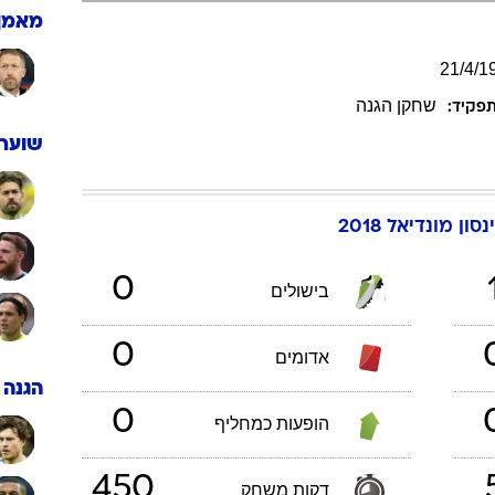
ענפים נוספים
מאמן
לוח שידורים
21
/
4
/
1
החידה של ספור
שחקן הגנה
פקיד:
ארכיון מדורים
כתבו לנו
שוערי
נסון
מונדיאל 2018
0
בישולים
0
אדומים
הגנה
0
הופעות כמחליף
450
דקות משחק