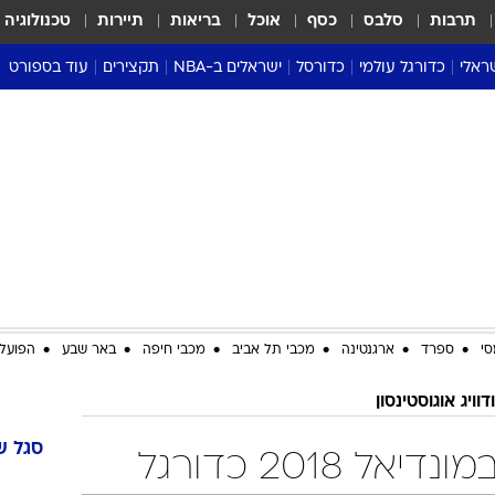
תרבות
סלבס
כסף
אוכל
בריאות
תיירות
טכנולוגיה
ראלי
כדורגל עולמי
כדורסל
ישראלים ב-NBA
תקצירים
עוד בספורט
ליגה אנגלית
ליגת העל
דני אבדיה
מונדיאל 2026
 העל
ליגה ספרדית
דאבל דריבל
NBA
נה
ליגה איטלקית
יורוליג וכדורסל אירופי
טבלאות
ו
ליגה גרמנית
ליגה לאומית
פודקאסטים
ליגה צרפתית
נבחרות ישראל בכדורסל
מסכמים מחזור
שראל
ליגת האלופות
כדורסל נשים
אבא של שבת
ית
הליגה האירופית
מעל הטבעת
דרום אמריקה
סערה בממלכה
סי
ספרד
ארגנטינה
מכבי תל אביב
מכבי חיפה
באר שבע
הפועל 
טניס
דוויג אוגוסטינסון
טראש טוק
ספורט אמריקא
סגל
ש
ל 2018 כדורגל
פוקר