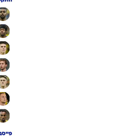
התקפ
פייסב