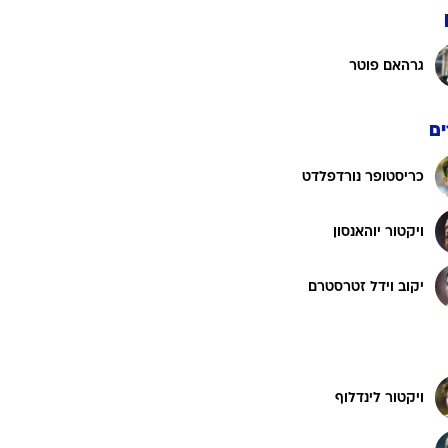
גרהאם פוטר
ט1
מחוץ לקווים
4-4-2
ם
משרד החוץ
כריסטופר נורדפלדט
רץ על הקווים
ספורט בחקירה
ויקטור יוהאנסון
סוגרים שנה
מונדיאל 2014
יקוב וידל זטרסטרם
בראש ובראשונה
אליפות אפריקה 2015
יורו צעירות 2013
ויקטור לינדלוף
לונדון 2012
יורו 2012