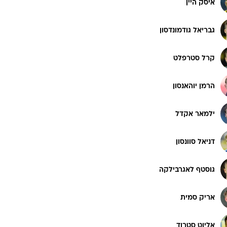
איסק היין
רוגבי וקריקט
גולף
גבריאל גודמונדסון
ביליארד
תקצירים
קרל סטרפלט
הרמן יוהאנסון
ילמאר אקדל
דניאל סוונסון
גוסטף לאגרבילקה
אריק סמית
אליוט סטרוד