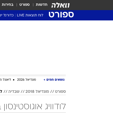
חדשות
ספורט
בחירות
ספורט
לוח תוצאות LIVE
כדורגל יש
ליגת העל Winner
סטט' ליגת
גביע המדי
גביע הטוט
שגרירים
נבחרות י
ליגה לאומ
ליגה א'
נושאים חמים
מונדיאל 2026
ליאונל מ
ספורט
מונדיאל 2018
שבדיה
לו
לודוויג אוגוסטינסון במונדיא