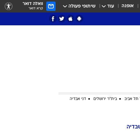
וואלה דואר
אופנה
עוד
שיתופי פעולה
קרא דואר
ציון 3
דאבל דריבל
תל אביב
בית"ר ירושלים
דני אבדיה
י
בדיה