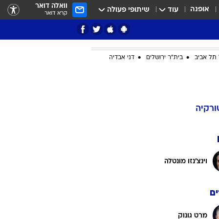
וואלה דואר
אופנה
עוד
שיתופי פעולה
קרא דואר
תל אביב
בית"ר ירושלים
דני אבדיה
ציון 3
דאבל דריבל
ורקיה
וינצ'נזו מונטלה
ם
י
מרט גונוק