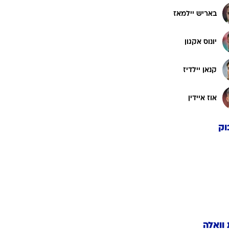
באריש יילמאז
יונוס אקגון
קנאן יילדיז
אוז איידין
וק
 וואלה