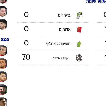
אקופ
שונות
ענפים נוספים
לוח שידורים
0
בישולים
החידה של ספור
ארכיון מדורים
0
אדומים
כתבו לנו
הגנה
0
הופעות כמחליף
70
דקות משחק