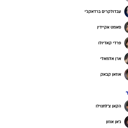
רוגבי וקריקט
גולף
עבדולקרים ברדאקג'י
ביליארד
סאמט אקיידין
תקצירים
פרדי קאדיולו
ארן אלמאלי
אוזאן קבאק
הקאן צ'לחנוילו
ג'אן אוזון