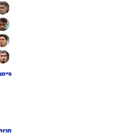
פייסב
תגיות