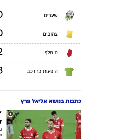
996
תאריך לידה:
ישראל
,
ת
הפועל ב
סטטיסטיקות אישיות
אליאל
פרץ
גביע
0
שערים
0
צהובים
2
הוחלף
3
הופעות בהרכב