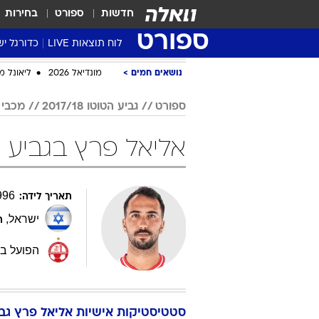
חדשות
ספורט
בחירות
ספורט
לוח תוצאות LIVE
כדורגל יש
ליגת העל Winner
סטט' ליגת
גביע המדי
גביע הטוט
שגרירים
נבחרות י
ליגה לאומ
ליגה א'
נושאים חמים
מונדיאל 2026
ליאונל מ
ספורט
גביע הטוטו 2017/18
מכבי 
אליאל פרץ בגביע הטוטו 17/18