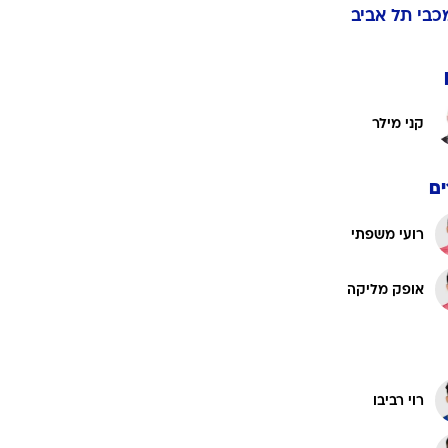
ט1
מחוץ לקווים
4-4-2
משרד החוץ
רץ על הקווים
ספורט בחקירה
כבי תל אביב
סוגרים שנה
מונדיאל 2014
בראש ובראשונה
קני מילר
אליפות אפריקה 2015
יורו צעירות 2013
לונדון 2012
ם
יורו 2012