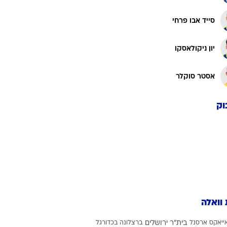
ה
אושר דוידה
יונס מלדה
אלעד מדמון
סייד אבו פרחי
יון ניקולאסקו
אסטר סוקלר
וק