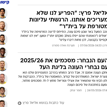
סע ארוך להפועל באר שבע. פרץ
כנעאן תורגלו לסירוגין
אלופה הגיעה להונגריה אחרי שעות ארוכות בדרכים, אליאל פרץ ממשיך
התנדנד בין ההרכב לספסל למרות עזיבת קאנגווה. אמאדור לא צפוי
פתוח, האם במשחק יהיו יותר אוהדים של הכוכב האדום? (שלישי,
20, ספורט3)
: 06:03 03/08/2026
יניב טוכמן
קישור
ליאל פרץ: "הפריע לנו שלא
עריכים אותנו. הרגשתי עליונות
טורפת על בית"ר"
וכב הפועל באר שבע סיכם עונה, התייחס לריצה המרשימה של בית"ר
ושלים ("האמנתי שהם ייפלו בשלב מוקדם יותר") וטוען: "אין לנו 'שמות
סיים' בקבוצה, לכן פחות דיברו עלינו"
: 04:33 07/06/2026
מערכת וואלה ספורט