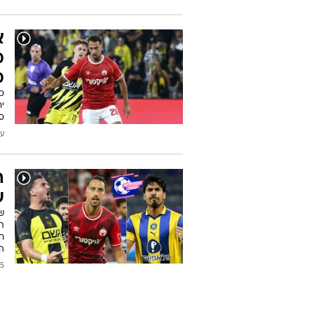
מ
ו
ה
ל
ל
:30
עודכן
א
מ
מ
כ
יר
סק
עודכן