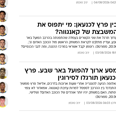
הגנה
אין מו"מ. הפועל באר שבע יכולה
אבד את אליאל פרץ"
לעד קצב, סוכנו של הקשר, התייחס לסיטואציה בתוכנית הספורט של
 המעבר של אליאסי, ההצעות על סטוינוב והכעס של חזיזה
04:20 04/08/
יניב טוכמן
ין פרץ לכנעאן: מי יתפוס את
משבצת של קאנגווה?
וז'וך תרגל את שני הקשרים בעמדה שהתפנתה בהרכב הפועל באר
בע, ועדיין מתלבט לקראת המשחק הראשון מול הכוכב האדום (ג',
3). רוטמן יקבל אשראי במרכז ההגנה, ומה לגבי הכנפיים?
18:16 03/08
יניב טוכמן