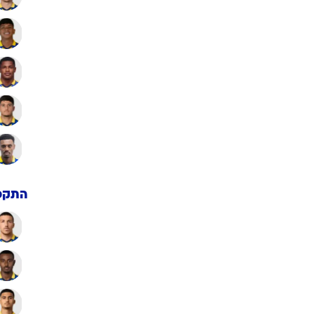
העם הנבחר: מסכמים את 2025/26
ם נבחרי העונה בליגת העל
חקן העונה אמנם זר, אבל הרוב המוחץ בהרכב המצטיינים שלנו הוא
וצרת ישראל. המשודרגים של קוז'וך, המאסטרו של בית"ר, ההברקות של
חלון הקיץ ומי שהשאיר את אצילי וטוריאל מחוץ ל-11. מסכמים מחזור,
פעם במתכונת של סיכום העונה
07:45 24/05/
תומר יצחק
עוד כתבות בנושא אליאל פרץ