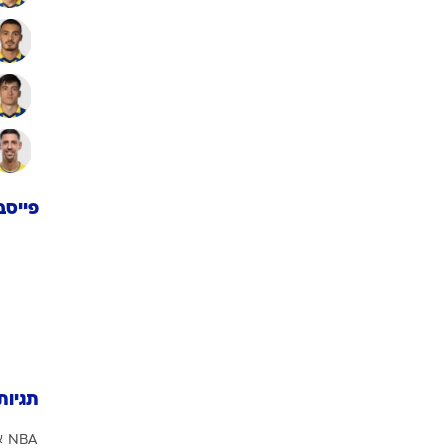
התקפ
פייסב