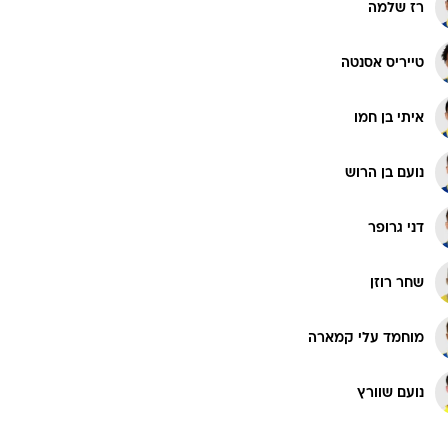
רועי משפתי
רוגבי וקריקט
גולף
אופק מליקה
ביליארד
תקצירים
רוי רביבו
רז שלמה
טייריס אסנטה
איתי בן חמו
נועם בן הרוש
דני גרופר