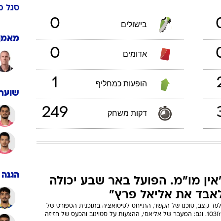
ענפים נוספים
לוח שידורים
18
/
11
/
1
החידה של ספור
שחקן קישור
פקיד:
ארכיון מדורים
אר שבע
,
שחקן קישור
תפקיד:
כתבו לנו
ישראל
 הטוטו 2017/18
סגל
מ
0
בישולים
מאמן
0
אדומים
1
הופעות כמחליף
שוערי
249
דקות משחק