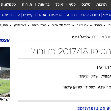
תרבות
סלבס
כסף
אוכל
בריאות
תיירות
טכנולוגיה
ראלי
כדורגל עולמי
כדורסל
ישראלים ב-NBA
תקצירים
עוד בספורט
ליגה אנגלית
ליגת העל
דני אבדיה
מונדיאל 2026
 העל
ליגה ספרדית
דאבל דריבל
NBA
נה
ליגה איטלקית
יורוליג וכדורסל אירופי
טבלאות
ו
ליגה גרמנית
ליגה לאומית
פודקאסטים
ליגה צרפתית
נבחרות ישראל בכדורסל
מסכמים מחזור
שראל
ליגת האלופות
כדורסל נשים
אבא של שבת
ית
הליגה האירופית
מעל הטבעת
דרום אמריקה
סערה בממלכה
סי
ספרד
ארגנטינה
מכבי תל אביב
מכבי חיפה
באר שבע
הפועל 
טניס
תל אביב
אליאל פרץ
טראש טוק
אצטדי
ספורט אמריקא
20 כדורגל
פוקר