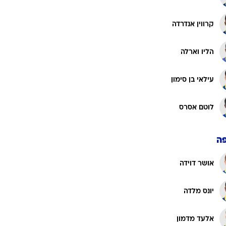
כריסטיאן בליץ'
דן גלזר
אורי עזו
איתמר נוי
קרווין אנדרדה
הליו וארלה
עילאי בן סימון
לוטם אסרס