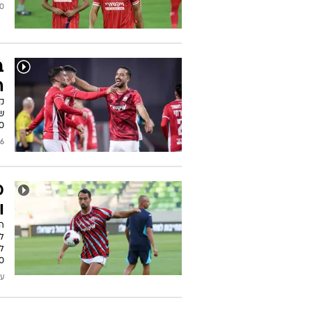
כתבות בנושא אליאל פרץ
"
ל
ג
103fm. וגם:
2026
ב
ה
ק
ש
20:30, ספורט
/2026