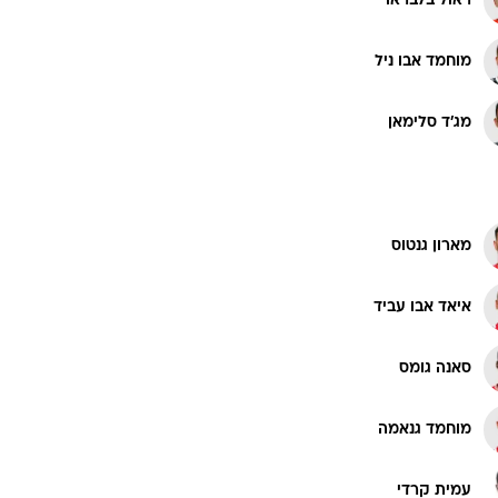
ראול בלבראו
רוגבי וקריקט
גולף
מוחמד אבו ניל
ביליארד
תקצירים
מג'ד סלימאן
מארון גנטוס
איאד אבו עביד
סאנה גומס
מוחמד גנאמה
עמית קרדי