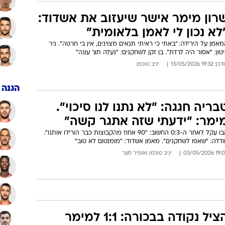
רון מימר אישר שיעזוב את אשדוד:
לא נכון לי לאמן בלאומית"
אמן על הירידה: "באתי כי ראיתי תנאים מצוינים, אין בי חרטה". ניר
טון: "אסור היה לרדת". בן זקן לשחקנים: "נעלה תוך עונה"
: 19:32 13/05/2026
יניב טוכמן
הגנה
בריה חגגה: "לא נתנו לנו סיכוי".
ימר: "ידעתי שזה אתגר קשה"
אבו עקל לאחר ה-0:3 החשוב: "90 אחוז מהקבוצות כבר הורידו אותנו".
דדה: "שאפו לשחקנים". מאמן אשדוד: "מומנטום לא טוב"
19:03 03/05/
יניב טוכמן
ו
אופיר סער
הציל נקודה בבכורה: 1:1 למימר