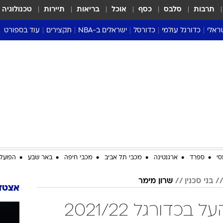
תרבות
סלבס
כסף
אוכל
בריאות
תיירות
טכנולוגיה
ראלי
כדורגל עולמי
כדורסל
ישראלים ב-NBA
תקצירים
עוד בספורט
ליגה אנגלית
ליגת העל
דני אבדיה
מונדיאל 2026
 העל
ליגה ספרדית
דאבל דריבל
NBA
נה
ליגה איטלקית
יורוליג וכדורסל אירופי
טבלאות
ו
ליגה גרמנית
ליגה לאומית
פודקאסטים
ליגה צרפתית
נבחרות ישראל בכדורסל
מסכמים מחזור
שראל
ליגת האלופות
כדורסל נשים
אבא של שבת
ית
הליגה האירופית
מעל הטבעת
דרום אמריקה
סערה בממלכה
סי
ספרד
ארגנטינה
מכבי תל אביב
מכבי חיפה
באר שבע
הפועל 
טניס
בני סכנין
שרון מימר
טראש טוק
אצטדי
ספורט אמריקא
שרון מימר בליגת העל בכדורגל 2021/22
פוקר