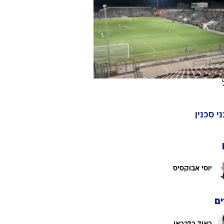
ט1
מחוץ לקווים
4-4-2
משרד החוץ
רץ על הקווים
ספורט בחקירה
ני סכנין
סוגרים שנה
מונדיאל 2014
בראש ובראשונה
יוסי אבוקסיס
אליפות אפריקה 2015
יורו צעירות 2013
לונדון 2012
ם
יורו 2012