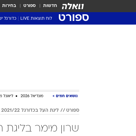
חדשות
ספורט
בחירות
ספורט
לוח תוצאות LIVE
כדורגל יש
ליגת העל Winner
סטט' ליגת
גביע המדי
גביע הטוט
שגרירים
נבחרות י
ליגה לאומ
ליגה א'
נושאים חמים
מונדיאל 2026
ליאונל מ
ספורט
ליגת העל בכדורגל 2021/22