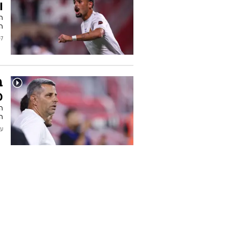
ו
המ
2026
ב
מ
ה
הכ
עודכן