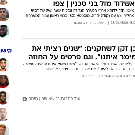
אשדוד מול בני סכנין | צפו
המאמן חזר לדוחא אחרי הסערה הגדולה ובזכות שער (96) של דבוש
חליף יצא עם נקודה יקרה. מוסטפא (80) כבש ראשון עבור המארחת
18:07 28/04/
שלמה וייס
ו
יניב טוכמן
ן זקן לשחקנים: "שנים רציתי את
קישור
ימר איתנו". וגם פרטים על החוזה
בעלים של אשדוד על המאמן החדש: "שמח שהוא איתנו עכשיו למשימה
י גדולה שיכולה להיות". אם אשדוד תרד, מימר לא יישאר
: 07:04 27/04/2026
יניב טוכמן
עוד כתבות בנושא שרון מימר