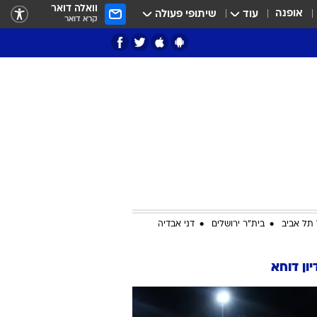
וואלה דואר
אופנה
עוד
שיתופי פעולה
קרא דואר
ציון 3
דאבל דריבל
תל אביב
בית"ר ירושלים
דני אבדיה
ון דוחא
י