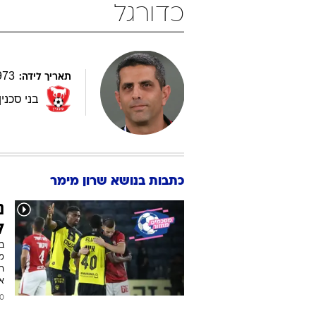
כדורגל
973
תאריך לידה:
בני סכנין
כתבות בנושא שרון מימר
נ
ל
בי
מ
ר
א
2026