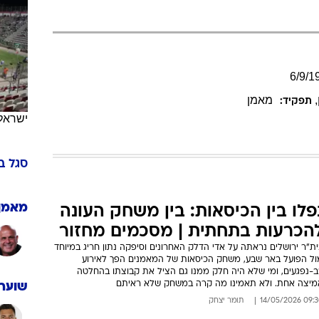
ענפים נוספים
לוח שידורים
החידה של ספור
ארכיון מדורים
6
/
9
/
1
כתבו לנו
,
מאמן
תפקיד:
ישראל
סגל
ב
מאמן
פלו בין הכיסאות: בין משחק העונה
הכרעות בתחתית | מסכמים מחזור
ת"ר ירושלים נראתה על אדי הדלק האחרונים וסיפקה נתון חריג במיוחד
ול הפועל באר שבע, משחק הכיסאות של המאמנים הפך לאירוע
ב-נפגעים, ומי שלא היה חלק ממנו גם הציל את קבוצתו בהחלטה
מיצה אחת. ולא תאמינו מה קרה במשחק שלא ראיתם
שוערי
09:30 14/05/
תומר יצחק