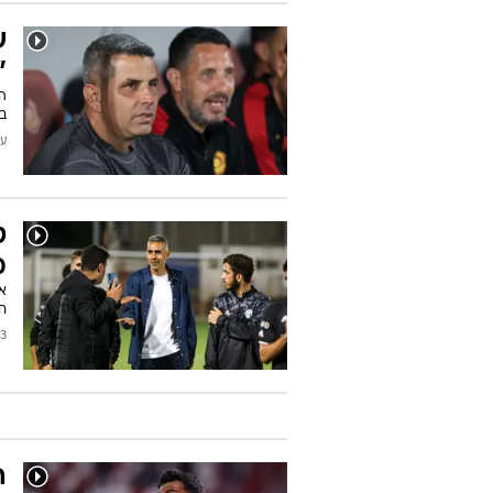
ש
"
המ
בי
עודכן
ט
מ
חו
2026