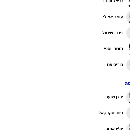
דניאל וורקו
עומר אצילי
זיו בן שימול
תומר יוספי
בוריס אנו
ה
ירדן שועה
ג'ונבוסקו קאלו
יוג'ין אנסה