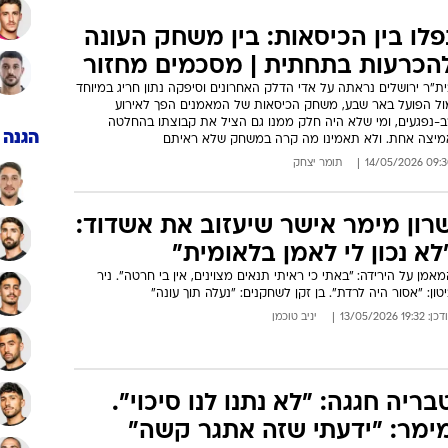
ענפים נוספים
פלו בין הכיסאות: בין משחק העונה
לוח שידורים
הכרעות בתחתית | מסכמים מחזור
החידה של ספור
ת"ר ירושלים נראתה על אדי הדלק האחרונים וסיפקה נתון חריג במיוחד
ארכיון מדורים
ול הפועל באר שבע, משחק הכיסאות של המאמנים הפך לאירוע
ב-נפגעים, ומי שלא היה חלק ממנו גם הציל את קבוצתו בהחלטה
כתבו לנו
הגנה
מיצה אחת. ולא תאמינו מה קרה במשחק שלא ראיתם
09:30 14/05/
תומר יצחק
רון מימר אישר שיעזוב את אשדוד:
לא נכון לי לאמן בלאומית"
אמן על הירידה: "באתי כי ראיתי תנאים מצוינים, אין בי חרטה". ניר
טון: "אסור היה לרדת". בן זקן לשחקנים: "נעלה תוך עונה"
: 19:32 13/05/2026
יניב טוכמן
בריה חגגה: "לא נתנו לנו סיכוי".
ימר: "ידעתי שזה אתגר קשה"