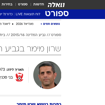
חדשות
ספורט
בחירות
ספורט
לוח תוצאות LIVE
כדורגל יש
ליגת העל Winner
נושאים חמים
מונדיאל 2026
ליאונל מ
סטט' ליגת
ספורט
גביע המדינה 2015/16
בית
גביע המדי
גביע הטוט
שרון מימר בגביע המדינה 5/16
שגרירים
נבחרות י
ליגה לאומ
973
תאריך לידה:
ליגה א'
בני סכנין
כתבות בנושא שרון מימר