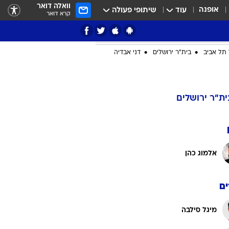
וואלה דואר
אופנה
עוד
שיתופי פעולה
קרא דואר
תל אביב
בית"ר ירושלים
דני אבדיה
ציון 3
ית"ר ירושלים
דאבל דריבל
אלמוג כהן
ם
י
מיגל סילבה