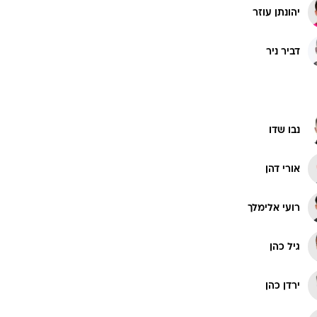
יהונתן עוזר
ט1
דביר ניר
מחוץ לקווים
4-4-2
משרד החוץ
נבו שדו
רץ על הקווים
ספורט בחקירה
אורי דהן
סוגרים שנה
מונדיאל 2014
רועי אלימלך
בראש ובראשונה
אליפות אפריקה 2015
גיל כהן
יורו צעירות 2013
לונדון 2012
ירדן כהן
יורו 2012