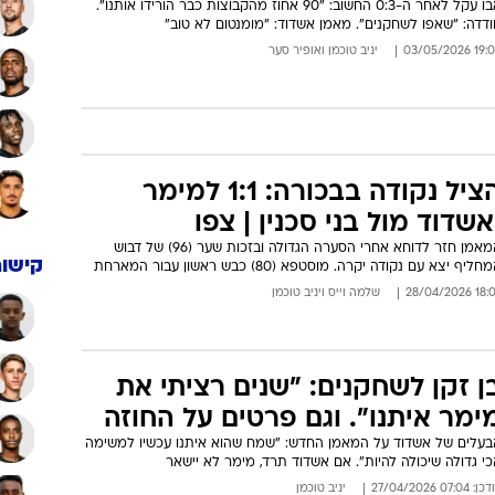
אבו עקל לאחר ה-0:3 החשוב: "90 אחוז מהקבוצות כבר הורידו אותנו".
דדה: "שאפו לשחקנים". מאמן אשדוד: "מומנטום לא טוב"
19:03 03/05/
יניב טוכמן
ו
אופיר סער
הציל נקודה בבכורה: 1:1 למימר
אשדוד מול בני סכנין | צפו
המאמן חזר לדוחא אחרי הסערה הגדולה ובזכות שער (96) של דבוש
קישור
חליף יצא עם נקודה יקרה. מוסטפא (80) כבש ראשון עבור המארחת
18:07 28/04/
שלמה וייס
ו
יניב טוכמן
ן זקן לשחקנים: "שנים רציתי את
ימר איתנו". וגם פרטים על החוזה
בעלים של אשדוד על המאמן החדש: "שמח שהוא איתנו עכשיו למשימה
י גדולה שיכולה להיות". אם אשדוד תרד, מימר לא יישאר
: 07:04 27/04/2026
יניב טוכמן