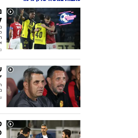
נ
ל
בי
מ
ר
א
2026
ש
"
המ
בי
עודכן
ט
מ