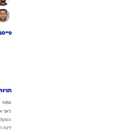
פייסב
תגיות
NBA
ג'אני א
הפועל 
ליגת ה