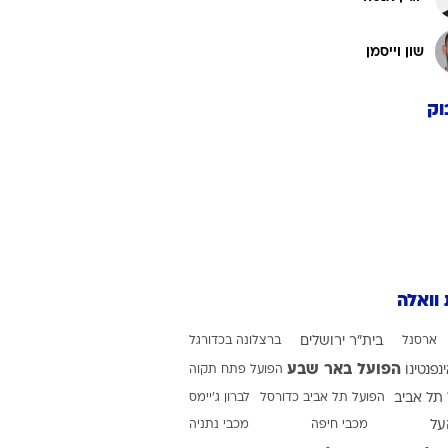
שון וייסמן
וק
 וואלה
ארסנל
בית"ר ירושלים
ברצלונה בכדורגל
הפועל באר שבע
ינפנטינו
הפועל פתח תקוה
תל אביב
הפועל תל אביב כדורסל
לברון ג'יימס
על
מכבי חיפה
מכבי נתניה