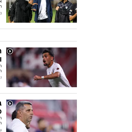
חו
2026
ו
המ
2026
ב
מ
ה
הכ
עודכן